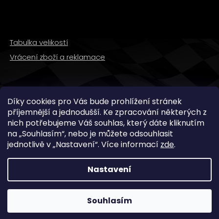
Tabulka velikostí
Vrácení zboží a reklamace
SLEDUJTE NÁS
Díky cookies pro Vás bude prohlížení stránek
příjemnější a jednodušší. Ke zpracování některých z
nich potřebujeme Váš souhlas, který dáte kliknutím
na „
Souhlasím
“, nebo je můžete odsouhlasit
jednotlivě v „
Nastavení
“.
Více informací
zde
.
Nastavení
Copyright 2026
WMX STORE
. Všechna práva
vyhrazena.
Souhlasím