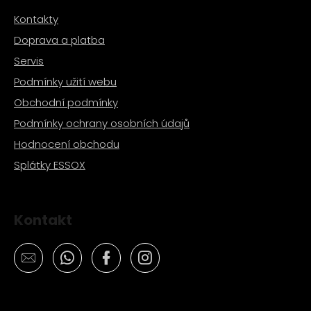
č
u
Kontakty
j
Doprava a platba
e
Servis
m
e
Podmínky užití webu
Obchodní podmínky
MATICE
Podmínky ochrany osobních údajů
KRKU
ŘÍZENÍ
Hodnocení obchodu
VRCHNÍ
Splátky ESSOX
M22X1
PITBIKE
YCF
162
Kontakt
Kč