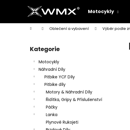
K
Přejít
na
o
Motocykly
obsah
Zpět
Zpět
š
do
do
í
Domů
Oblečení a vybavení
Výběr podle z
k
obchodu
obchodu
P
o
Kategorie
Přeskočit
s
kategorie
t
Motocykly
r
Náhradní Díly
a
Pitbike YCF Díly
n
Pitbike díly
n
Motory & Náhradní Díly
í
Řidítka, Gripy & Příslušenství
p
Páčky
a
Lanka
n
Plynové Rukojeti
e
Brzdové Díly