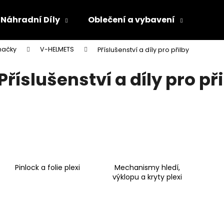
Náhradní Díly
Oblečení a vybavení
Olej
načky
V-HELMETS
Příslušenství a díly pro přilby
Co potřebujete najít?
Příslušenství a díly pro př
HLEDAT
Doporučujeme
Pinlock a folie plexi
Mechanismy hledí,
výklopu a kryty plexi