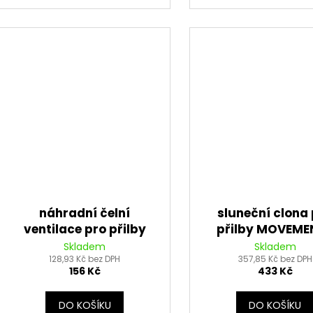
náhradní čelní
sluneční clona
ventilace pro přilby
přilby MOVEME
Sharki/Feng, VEMAR/V-
S/STORM/ST301, 
Skladem
Skladem
HELMETS (levý)
128,93 Kč bez DPH
(tmavé kouřo
357,85 Kč bez DPH
156 Kč
433 Kč
DO KOŠÍKU
DO KOŠÍKU