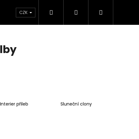
Hledat
Přihlášení
Nákupní
e & Maziva
Příslušenství
Dárkové Poukaz
CZK
košík
ilby
Interier přileb
Sluneční clony
Následující