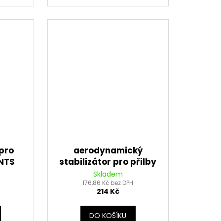
 pro
aerodynamický
NTS
stabilizátor pro přilby
AIROH
Hurricane, VEMAR
Skladem
vé)
176,86 Kč bez DPH
214 Kč
DO KOŠÍKU