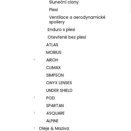
Sluneční clony
Plexi
Ventilace a aerodynamické
spoilery
Enduro s plexi
Otevřené bez plexi
ATLAS
MOBIUS
AIROH
CLIMAX
SIMPSON
ONYX LENSES
UNDER SHIELD
POD
SPARTAN
4SQUARE
ALPINE
Oleje & Maziva