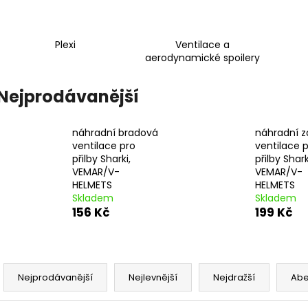
PITBIKE SPOJKOVÉ LANKO 94CM, VÝSUV
ŠROUBY K UCHY
6CM STOMP, DEMONX ,WPB
M8X115MM, M8X
DEMONX, WPB
180 Kč
120 Kč
Plexi
Ventilace a
aerodynamické spoilery
Nejprodávanější
náhradní bradová
náhradní z
ventilace pro
ventilace 
přilby Sharki,
přilby Shar
VEMAR/V-
VEMAR/V-
HELMETS
HELMETS
Skladem
Skladem
156 Kč
199 Kč
Ř
a
Nejprodávanější
Nejlevnější
Nejdražší
Ab
z