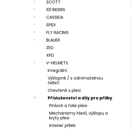
SCOTT
101 RIDERS
CASSIDA
SPIDI
FLY RACING
BLAUER
ZED
XPD
V-HELMETS
Integrální
Výklopné / s odnímatelnou
čelistí
Otevřené s plexi
Příslušenství a díly pro přilby
Pinlock a folie plexi
Mechanismy hledí, výklopu a
kryty plexi
Interier přileb