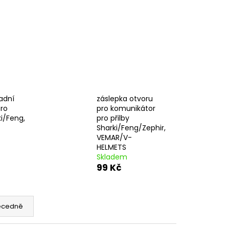
CENÍ MOTORU,
105MM STOMP,
adní
záslepka otvoru
pro
pro komunikátor
ki/Feng,
pro přilby
Sharki/Feng/Zephir,
VEMAR/V-
HELMETS
Skladem
99 Kč
ecedně