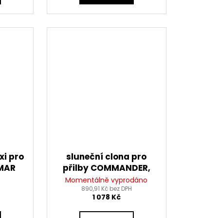
xi pro
sluneční clona pro
EMAR
přilby COMMANDER,
AIROH (tmavě
Momentálně vyprodáno
890,91 Kč bez DPH
kouřová)
1 078 Kč