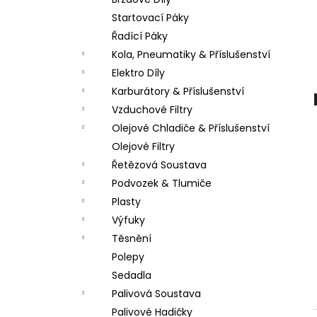
PITBIKE DUŠE PŘEDNÍ 14 PALCŮ
l
Startovací Páky
200 Kč
Řadící Páky
Kola, Pneumatiky & Příslušenství
Elektro Díly
Karburátory & Příslušenství
Vzduchové Filtry
Olejové Chladiče & Příslušenství
Olejové Filtry
Řetězová Soustava
Podvozek & Tlumiče
Plasty
Výfuky
Těsnění
Polepy
Sedadla
Palivová Soustava
Palivové Hadičky