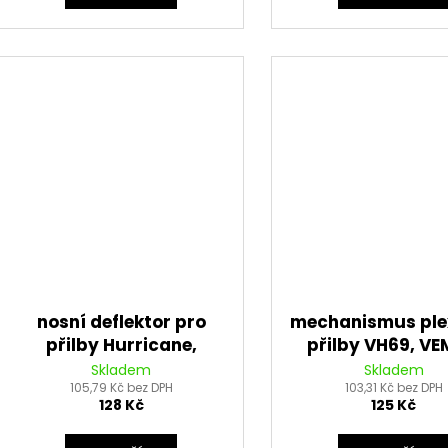
nosní deflektor pro
mechanismus ple
přilby Hurricane,
přilby VH69, V
VEMAR
(černý)
Skladem
Skladem
105,79 Kč bez DPH
103,31 Kč bez DPH
128 Kč
125 Kč