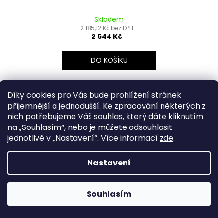
Skladem
2 185,12 Kč bez DPH
2 644 Kč
DO KOŠÍKU
Lehká sportovní bunda Pletené manžety rukávů Pevná
kapuce Reflexní prvky Protektory ramen a loktů
Díky cookies pro Vás bude prohlížení stránek
příjemnější a jednodušší. Ke zpracování některých z
nich potřebujeme Váš souhlas, který dáte kliknutím
na „
Souhlasím
“, nebo je můžete odsouhlasit
jednotlivě v „
Nastavení
“.
Více informací
zde
.
Nastavení
Souhlasím