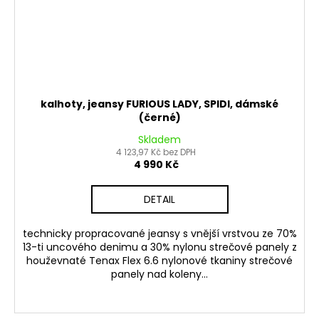
kalhoty, jeansy FURIOUS LADY, SPIDI, dámské
(černé)
Skladem
4 123,97 Kč bez DPH
4 990 Kč
DETAIL
technicky propracované jeansy s vnější vrstvou ze 70%
13-ti uncového denimu a 30% nylonu strečové panely z
houževnaté Tenax Flex 6.6 nylonové tkaniny strečové
panely nad koleny...