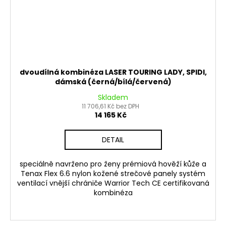
dvoudílná kombinéza LASER TOURING LADY, SPIDI,
dámská (černá/bílá/červená)
Skladem
11 706,61 Kč bez DPH
14 165 Kč
DETAIL
speciálně navrženo pro ženy prémiová hověží kůže a
Tenax Flex 6.6 nylon kožené strečové panely systém
ventilací vnější chrániče Warrior Tech CE certifikovaná
kombinéza