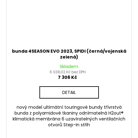
bunda 4SEASON EVO 2023, SPIDI (černá/vojenská
zelená)
Skladem
6 038,02 Kč bez DPH
7 306 Kč
DETAIL
nový model ultimátní touringové bundy třívrstvá
bunda z polyamidové tkaniny odnímatelná H2out®
klimatická membrána 6 uzavíratelných ventilačních
otvorů Step-In střih