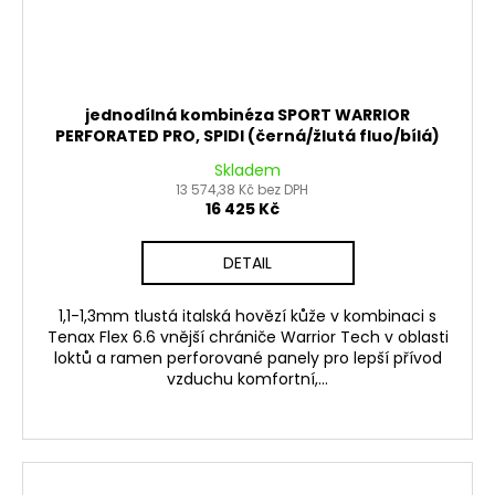
jednodílná kombinéza SPORT WARRIOR
PERFORATED PRO, SPIDI (černá/žlutá fluo/bílá)
Skladem
13 574,38 Kč bez DPH
16 425 Kč
DETAIL
1,1-1,3mm tlustá italská hovězí kůže v kombinaci s
Tenax Flex 6.6 vnější chrániče Warrior Tech v oblasti
loktů a ramen perforované panely pro lepší přívod
vzduchu komfortní,...