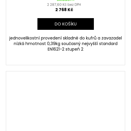
2 287,60 Kč bez DPH
2 768 Kč
DO KOŠÍKU
jednovelikostní provedení skladné do kufrů a zavazadel
nízká hmotnost 0,39kg současný nejvyšší standard
EN1621-2 stupeň 2