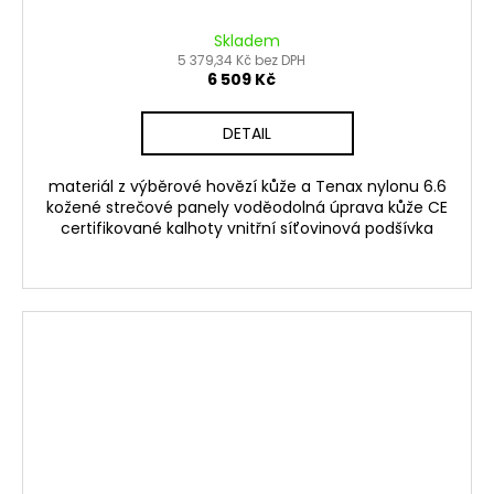
Skladem
5 379,34 Kč bez DPH
6 509 Kč
DETAIL
materiál z výběrové hovězí kůže a Tenax nylonu 6.6
kožené strečové panely voděodolná úprava kůže CE
certifikované kalhoty vnitřní síťovinová podšívka