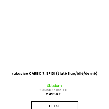
rukavice CARBO 7, SPIDI (žluté fluo/bílé/černé)
Skladem
2 061,98 Kč bez DPH
2 495 Kč
DETAIL