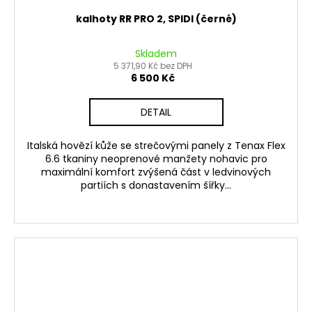
kalhoty RR PRO 2, SPIDI (černé)
Skladem
5 371,90 Kč bez DPH
6 500 Kč
DETAIL
Italská hovězí kůže se strečovými panely z Tenax Flex
6.6 tkaniny neoprenové manžety nohavic pro
maximální komfort zvýšená část v ledvinových
partiích s donastavením šířky...