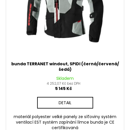
d
u
k
t
ů
bunda TERRANET windout, SPIDI (černá/červená/
šedá)
Skladem
4 252,07 Kč bez DPH
5 145 Kč
DETAIL
materiál polyester velké panely ze síťoviny systém
ventilací EST systém zapínání límce bunda je CE
certifikovaná