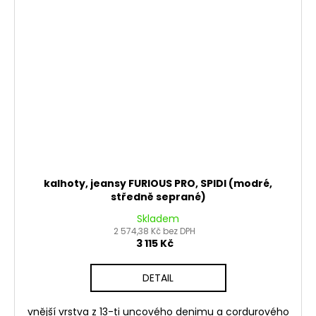
kalhoty, jeansy FURIOUS PRO, SPIDI (modré,
středně seprané)
Skladem
2 574,38 Kč bez DPH
3 115 Kč
DETAIL
vnější vrstva z 13-ti uncového denimu a cordurového