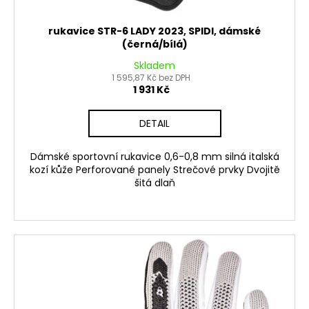
rukavice STR-6 LADY 2023, SPIDI, dámské
(černá/bílá)
Skladem
1 595,87 Kč bez DPH
1 931 Kč
DETAIL
Dámské sportovní rukavice 0,6-0,8 mm silná italská
kozí kůže Perforované panely Strečové prvky Dvojitě
šitá dlaň