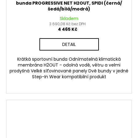
bunda PROGRESSIVE NET H2OUT, SPIDI (černá/
šedá/bílá/modrá)
Skladem
3 690,08 Kč bez DPH
4 465 Kč
DETAIL
Krátká sportovní bunda Odnímatelná klimatická
membrána H2OUT - odolná vodě, větru a velmi
prodyšná Velké síťovinované panely Dvě bundy v jedné
Step-In Wear kompatibilní produkt