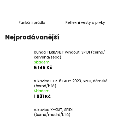
a
j
í
Funkční prádlo
Reflexní vesty a prvky
t
?
Nejprodávanější
bunda TERRANET windout, SPIDI (černá/
červená/šedá)
HLEDAT
Skladem
5 145 Kč
rukavice STR-6 LADY 2023, SPIDI, dámské
D
(černá/bílá)
o
Skladem
p
1 931 Kč
o
r
rukavice X-KNIT, SPIDI
u
(černá/modrá/bílá)