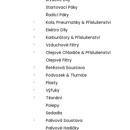
PITBIKE SPOJKOVÉ LANKO 94CM, VÝSUV
l
6CM STOMP, DEMONX ,WPB
Startovací Páky
180 Kč
Řadící Páky
Kola, Pneumatiky & Příslušenství
Elektro Díly
Karburátory & Příslušenství
Vzduchové Filtry
Olejové Chladiče & Příslušenství
Olejové Filtry
Řetězová Soustava
Podvozek & Tlumiče
Plasty
Výfuky
Těsnění
Polepy
Sedadla
Palivová Soustava
Palivové Hadičky