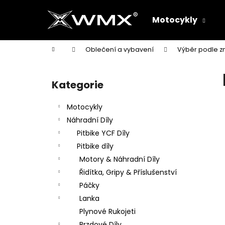
K
Přejít
na
o
Motocykly
obsah
Zpět
Zpět
š
do
do
í
Domů
Oblečení a vybavení
Výběr podle z
k
obchodu
obchodu
P
o
Kategorie
Přeskočit
s
kategorie
t
Motocykly
r
Náhradní Díly
a
Pitbike YCF Díly
n
Pitbike díly
n
Motory & Náhradní Díly
í
Řidítka, Gripy & Příslušenství
p
Páčky
a
Lanka
n
Plynové Rukojeti
e
Brzdové Díly