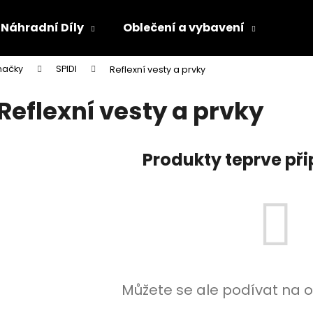
Náhradní Díly
Oblečení a vybavení
Olej
načky
SPIDI
Reflexní vesty a prvky
Co potřebujete najít?
Reflexní vesty a prvky
HLEDAT
Produkty teprve př
Doporučujeme
Můžete se ale podívat na o