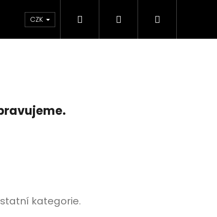
Hledat
Přihlášení
Nákupní
e & Maziva
Příslušenství
Dárkové Poukaz
CZK
košík
ipravujeme.
Následující
statní kategorie.