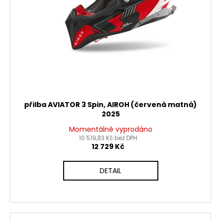
č
d
u
u
j
k
e
t
m
ů
e
PITBIKE
PŘEDNÍ
TLUMIČE,
přilba AVIATOR 3 Spin, AIROH (červená matná)
VIDLICE
2025
795MM
WPB
Momentálně vyprodáno
RACE
10 519,83 Kč bez DPH
12 729 Kč
3
600
Kč
DETAIL