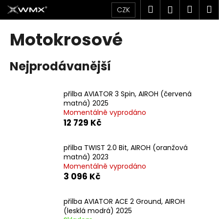
K
Přejít
Hledat
Náku
M
Přihlášen
CZK
na
o
obsah
Zpět
Zpět
košík
š
Motokrosové
í
C
k
Nejprodávanější
o
p
o
přilba AVIATOR 3 Spin, AIROH (červená
t
matná) 2025
Momentálně vyprodáno
ř
12 729 Kč
e
b
přilba TWIST 2.0 Bit, AIROH (oranžová
u
matná) 2023
j
Momentálně vyprodáno
3 096 Kč
e
t
přilba AVIATOR ACE 2 Ground, AIROH
e
(lesklá modrá) 2025
n