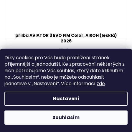
přilba AVIATOR 3 EVO FIM Color, AIROH (lesklá)
2026
Skladem
17 343,80 Kč bez DPH
Díky cookies pro Vás bude prohlížení stránek
20 986 Kč
příjemnější a jednodušší. Ke zpracování některých z
nich potřebujeme Váš souhlas, který dáte kliknutím
DETAIL
na „
Souhlasím
“, nebo je můžete odsouhlasit
jednotlivě v „
Nastavení
“.
Více informací
zde
.
Nastavení
Souhlasím