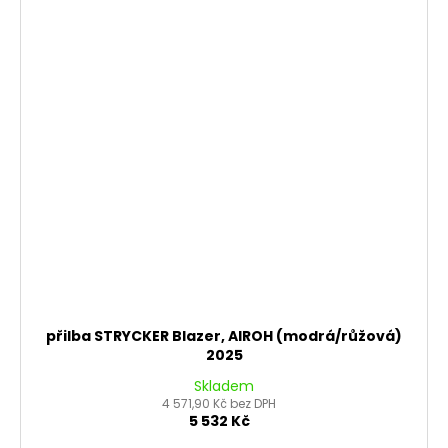
přilba STRYCKER Blazer, AIROH (modrá/růžová)
2025
Skladem
4 571,90 Kč bez DPH
5 532 Kč