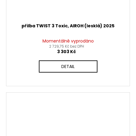
přilba TWIST 3 Toxic, AIROH (lesklá) 2025
Momentálně vyprodáno
2 729,75 Kč bez DPH
3 303 Kč
DETAIL