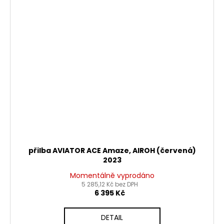
přilba AVIATOR ACE Amaze, AIROH (červená)
2023
Momentálně vyprodáno
5 285,12 Kč bez DPH
6 395 Kč
DETAIL