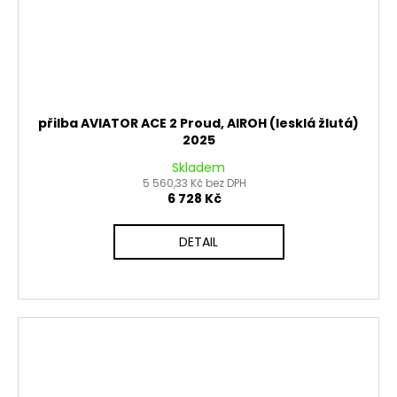
přilba AVIATOR ACE 2 Proud, AIROH (lesklá žlutá)
2025
Skladem
5 560,33 Kč bez DPH
6 728 Kč
DETAIL