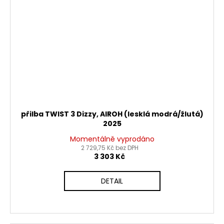
přilba TWIST 3 Dizzy, AIROH (lesklá modrá/žlutá)
2025
Momentálně vyprodáno
2 729,75 Kč bez DPH
3 303 Kč
DETAIL