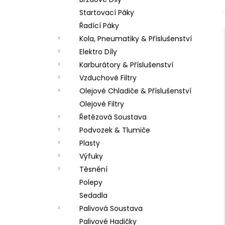
LOŽISKO KOLA 6202 2RS STOMP,
l
DEMONX ,WPB
Startovací Páky
70 Kč
Řadící Páky
Kola, Pneumatiky & Příslušenství
Elektro Díly
Karburátory & Příslušenství
Vzduchové Filtry
Olejové Chladiče & Příslušenství
Olejové Filtry
Řetězová Soustava
Podvozek & Tlumiče
Plasty
Výfuky
Těsnění
Polepy
Sedadla
Palivová Soustava
Palivové Hadičky