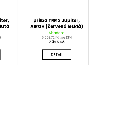
iter,
přilba TRR 2 Jupiter,
lutá
AIROH (červená lesklá)
2026
Skladem
H
6 053,72 Kč bez DPH
7 325 Kč
DETAIL