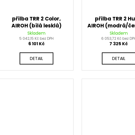
přilba TRR 2 Color,
přilba TRR 2 Hu
AIROH (bílá lesklá)
AIROH (modrá/če
2026
lesklá) 2026
Skladem
Skladem
5 042,15 Kč bez DPH
6 053,72 Kč bez DP
6 101 Kč
7 325 Kč
DETAIL
DETAIL