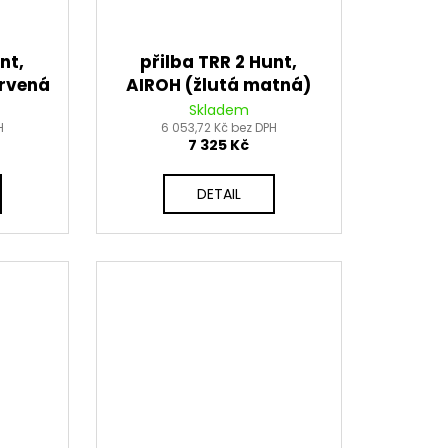
nt,
přilba TRR 2 Hunt,
rvená
AIROH (žlutá matná)
2026
Skladem
H
6 053,72 Kč bez DPH
7 325 Kč
DETAIL