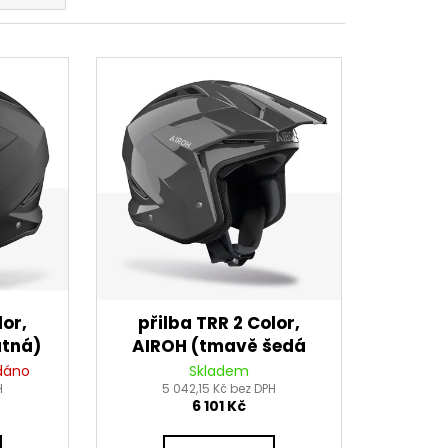
DNÍ 14 PALCŮ
lor,
přilba TRR 2 Color,
atná)
AIROH (tmavě šedá
lesklá) 2026
dáno
Skladem
H
5 042,15 Kč bez DPH
6 101 Kč