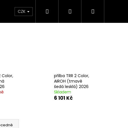
Hledat
Přihlášení
Nákupní
e & Maziva
Příslušenství
Dárkové Poukaz
CZK
košík
2 Color,
přilba TRR 2 Color,
ná
AIROH (tmavě
26
šedá lesklá) 2026
ně
Skladem
6 101 Kč
Následující
ecedně