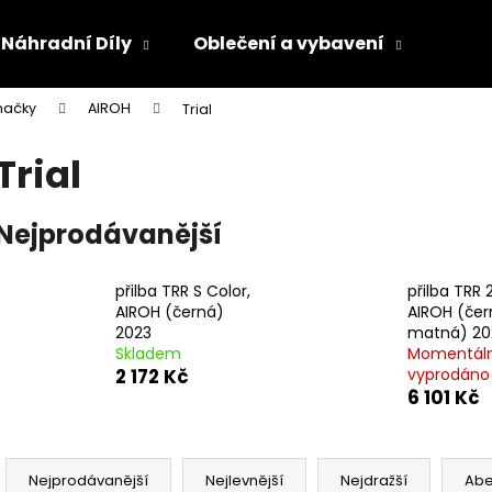
Náhradní Díly
Oblečení a vybavení
Olej
načky
AIROH
Trial
Co potřebujete najít?
Trial
HLEDAT
Nejprodávanější
přilba TRR S Color,
přilba TRR 
Doporučujeme
AIROH (černá)
AIROH (čer
2023
matná) 20
Skladem
Momentál
2 172 Kč
vyprodáno
6 101 Kč
Ř
a
Nejprodávanější
Nejlevnější
Nejdražší
Ab