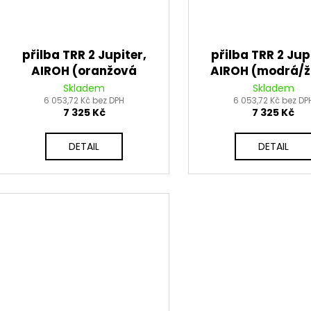
přilba TRR 2 Jupiter,
přilba TRR 2 Jup
AIROH (oranžová
AIROH (modrá/ž
matná) 2026
lesklá) 2026
Skladem
Skladem
6 053,72 Kč bez DPH
6 053,72 Kč bez DP
7 325 Kč
7 325 Kč
DETAIL
DETAIL