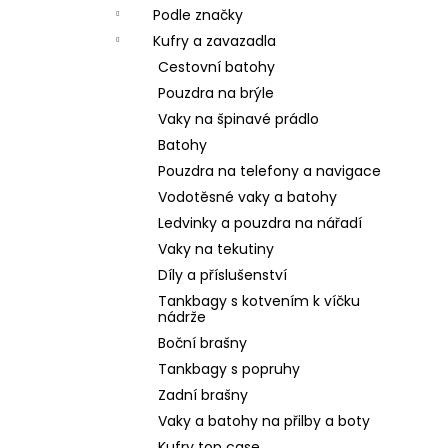
Podle značky
Kufry a zavazadla
Cestovní batohy
Pouzdra na brýle
Vaky na špinavé prádlo
Batohy
Pouzdra na telefony a navigace
Vodotěsné vaky a batohy
Ledvinky a pouzdra na nářadí
Vaky na tekutiny
Díly a příslušenství
Tankbagy s kotvením k víčku
nádrže
Boční brašny
Tankbagy s popruhy
Zadní brašny
Vaky a batohy na přilby a boty
Kufry top case