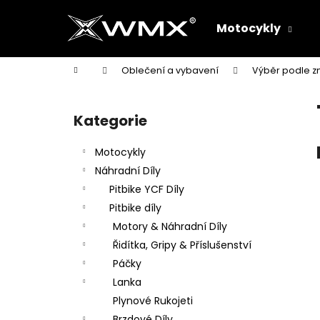
K
Přejít
na
o
Motocykly
obsah
Zpět
Zpět
š
do
do
í
Domů
Oblečení a vybavení
Výběr podle z
k
obchodu
obchodu
P
o
Kategorie
Přeskočit
s
kategorie
t
Motocykly
r
Náhradní Díly
a
Pitbike YCF Díly
n
Pitbike díly
n
Motory & Náhradní Díly
í
Řidítka, Gripy & Příslušenství
p
Páčky
a
Lanka
n
Plynové Rukojeti
e
Brzdové Díly