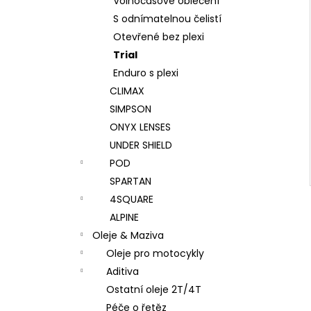
Volnočasové oblečení
S odnímatelnou čelistí
Otevřené bez plexi
Trial
Enduro s plexi
CLIMAX
SIMPSON
ONYX LENSES
UNDER SHIELD
POD
SPARTAN
4SQUARE
ALPINE
Oleje & Maziva
Oleje pro motocykly
Aditiva
Ostatní oleje 2T/4T
Péče o řetěz