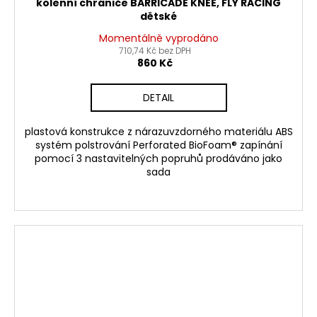
kolenní chrániče BARRICADE KNEE, FLY RACING
dětské
Momentálně vyprodáno
710,74 Kč bez DPH
860 Kč
DETAIL
plastová konstrukce z nárazuvzdorného materiálu ABS
systém polstrování Perforated BioFoam® zapínání
pomocí 3 nastavitelných popruhů prodáváno jako
sada