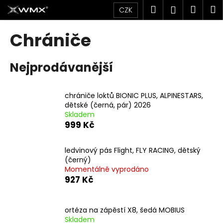
K
Přejít
Hledat
Náku
M
Přihlášen
CZK
na
o
obsah
Zpět
Zpět
košík
š
Chrániče
í
C
k
Nejprodávanější
o
p
o
chrániče loktů BIONIC PLUS, ALPINESTARS,
t
dětské (černá, pár) 2026
Skladem
ř
999 Kč
e
b
ledvinový pás Flight, FLY RACING, dětský
u
(černý)
j
Momentálně vyprodáno
927 Kč
e
t
e
ortéza na zápěstí X8, šedá MOBIUS
n
Skladem