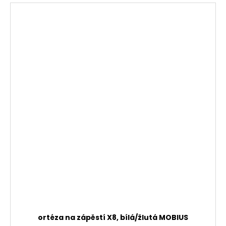
ortéza na zápěstí X8, bílá/žlutá MOBIUS