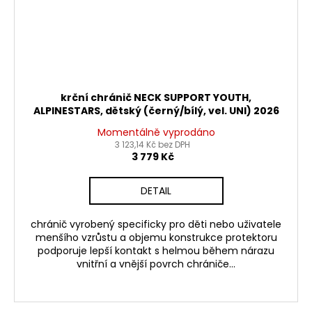
krční chránič NECK SUPPORT YOUTH,
ALPINESTARS, dětský (černý/bílý, vel. UNI) 2026
Momentálně vyprodáno
3 123,14 Kč bez DPH
3 779 Kč
DETAIL
chránič vyrobený specificky pro děti nebo uživatele
menšího vzrůstu a objemu konstrukce protektoru
podporuje lepší kontakt s helmou během nárazu
vnitřní a vnější povrch chrániče...