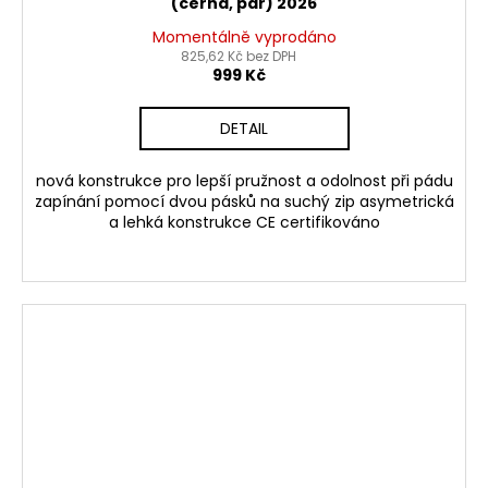
(černá, pár) 2026
Momentálně vyprodáno
825,62 Kč bez DPH
999 Kč
DETAIL
nová konstrukce pro lepší pružnost a odolnost při pádu
zapínání pomocí dvou pásků na suchý zip asymetrická
a lehká konstrukce CE certifikováno