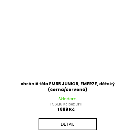
chránič těla EM55 JUNIOR, EMERZE, dětský
(černá/červená)
Skladem
1 561,16 Kč bez DPH
1 889 Kč
DETAIL