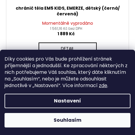
chránič těla EM5 KIDS, EMERZE, dětský (černá/
červená)
Momentálně vyprodáno
1 561,16 Kč bez DPH
1 889 Kč
DETAIL
Díky cookies pro Vás bude prohlížení stránek
příjemnější a jednodušší. Ke zpracování některých z
nich potřebujeme Váš souhlas, který dáte kliknutím
na „
Souhlasím
“, nebo je můžete odsouhlasit
19
položek celkem
O
jednotlivě v „
Nastavení
“.
Více informací
zde
.
v
Z
l
Nastavení
á
á
Odebírat newsletter
d
p
a
Nezmeškejte žádné novinky či slevy!
Souhlasím
a
c
t
E-mail
í