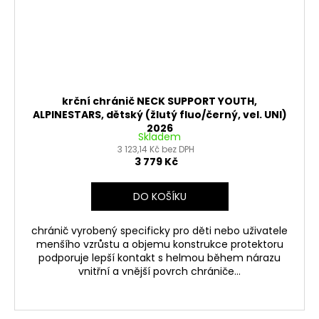
krční chránič NECK SUPPORT YOUTH,
ALPINESTARS, dětský (žlutý fluo/černý, vel. UNI)
2026
Skladem
3 123,14 Kč bez DPH
3 779 Kč
DO KOŠÍKU
chránič vyrobený specificky pro děti nebo uživatele
menšího vzrůstu a objemu konstrukce protektoru
podporuje lepší kontakt s helmou během nárazu
vnitřní a vnější povrch chrániče...