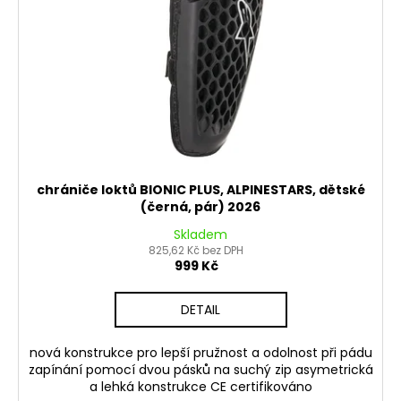
č
d
u
u
j
k
e
t
m
ů
e
PITBIKE
BRZDOVÁ
PÁČKA
chrániče loktů BIONIC PLUS, ALPINESTARS, dětské
WPB
(černá, pár) 2026
RACE
Skladem
320
825,62 Kč bez DPH
Kč
999 Kč
DETAIL
nová konstrukce pro lepší pružnost a odolnost při pádu
zapínání pomocí dvou pásků na suchý zip asymetrická
a lehká konstrukce CE certifikováno