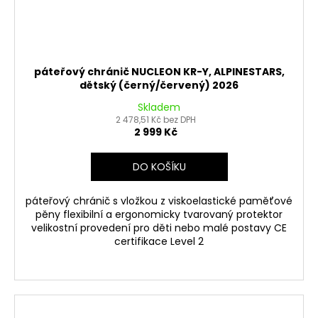
páteřový chránič NUCLEON KR-Y, ALPINESTARS,
dětský (černý/červený) 2026
Skladem
2 478,51 Kč bez DPH
2 999 Kč
DO KOŠÍKU
páteřový chránič s vložkou z viskoelastické paměťové
pěny flexibilní a ergonomicky tvarovaný protektor
velikostní provedení pro děti nebo malé postavy CE
certifikace Level 2