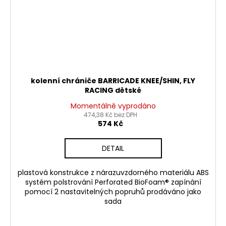
kolenní chrániče BARRICADE KNEE/SHIN, FLY
RACING dětské
Momentálně vyprodáno
474,38 Kč bez DPH
574 Kč
DETAIL
plastová konstrukce z nárazuvzdorného materiálu ABS
systém polstrování Perforated BioFoam® zapínání
pomocí 2 nastavitelných popruhů prodáváno jako
sada