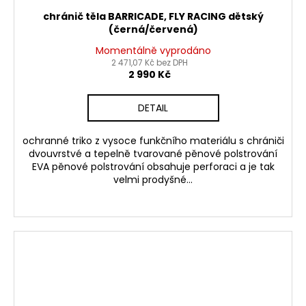
chránič těla BARRICADE, FLY RACING dětský
(černá/červená)
Momentálně vyprodáno
2 471,07 Kč bez DPH
2 990 Kč
DETAIL
ochranné triko z vysoce funkčního materiálu s chrániči
dvouvrstvé a tepelně tvarované pěnové polstrování
EVA pěnové polstrování obsahuje perforaci a je tak
velmi prodyšné...