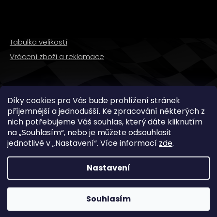
Tabulka velikostí
Vrácení zboží a reklamace
SLEDUJTE NÁS
Díky cookies pro Vás bude prohlížení stránek
příjemnější a jednodušší. Ke zpracování některých z
nich potřebujeme Váš souhlas, který dáte kliknutím
na „
Souhlasím
“, nebo je můžete odsouhlasit
jednotlivě v „
Nastavení
“.
Více informací
zde
.
Nastavení
Copyright 2026
WMX STORE
. Všechna práva
vyhrazena.
Souhlasím