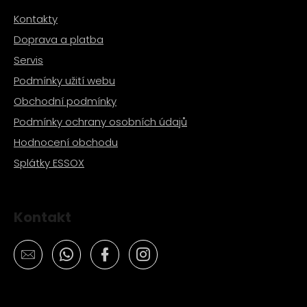
č
u
Kontakty
j
Doprava a platba
e
Servis
m
e
Podmínky užití webu
Obchodní podmínky
LOŽISKO
Podmínky ochrany osobních údajů
KOLA
6202
Hodnocení obchodu
2RS
Splátky ESSOX
STOMP,
DEMONX
,WPB
70
Kontakt
Kč