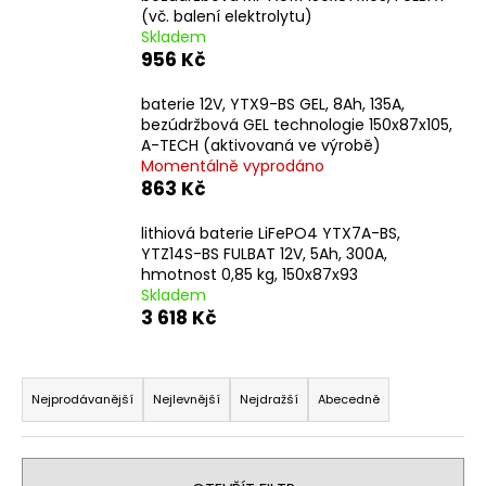
(vč. balení elektrolytu)
a
Skladem
j
956 Kč
í
baterie 12V, YTX9-BS GEL, 8Ah, 135A,
t
bezúdržbová GEL technologie 150x87x105,
?
A-TECH (aktivovaná ve výrobě)
Momentálně vyprodáno
863 Kč
lithiová baterie LiFePO4 YTX7A-BS,
HLEDAT
YTZ14S-BS FULBAT 12V, 5Ah, 300A,
hmotnost 0,85 kg, 150x87x93
Skladem
3 618 Kč
D
o
Ř
p
a
Nejprodávanější
Nejlevnější
Nejdražší
Abecedně
o
z
r
e
u