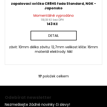
zapalovací svíčka CR8HS řada Standard, NGK -
Japonsko
Momentálně vyprodáno
118,18 Kč bez DPH
143 Kč
DETAIL
závit: 10mm délka závitu: 12,7mm velikost klíče: 16mm
materiál elektrody: Nikl
17
položek celkem
O
v
Z
l
á
á
Odebírat newsletter
d
p
a
Nezmeškejte žádné novinky či slevy!