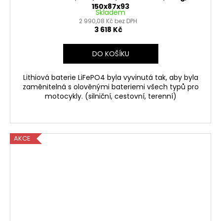
150x87x93
Skladem
2 990,08 Kč bez DPH
3 618 Kč
DO KOŠÍKU
Lithiová baterie LiFePO4 byla vyvinutá tak, aby byla
zaměnitelná s olověnými bateriemi všech typů pro
motocykly. (silniční, cestovní, terenní)
AKCE