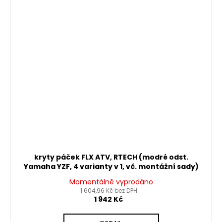
kryty páček FLX ATV, RTECH (modré odst.
Yamaha YZF, 4 varianty v 1, vč. montážní sady)
Momentálně vyprodáno
1 604,96 Kč bez DPH
1 942 Kč