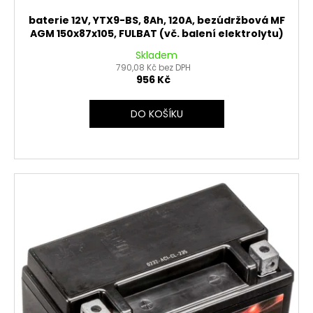
baterie 12V, YTX9-BS, 8Ah, 120A, bezúdržbová MF
AGM 150x87x105, FULBAT (vč. balení elektrolytu)
Skladem
790,08 Kč bez DPH
956 Kč
DO KOŠÍKU