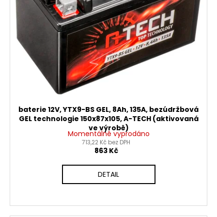
baterie 12V, YTX9-BS GEL, 8Ah, 135A, bezúdržbová
GEL technologie 150x87x105, A-TECH (aktivovaná
ve výrobě)
Momentálně vyprodáno
713,22 Kč bez DPH
863 Kč
DETAIL