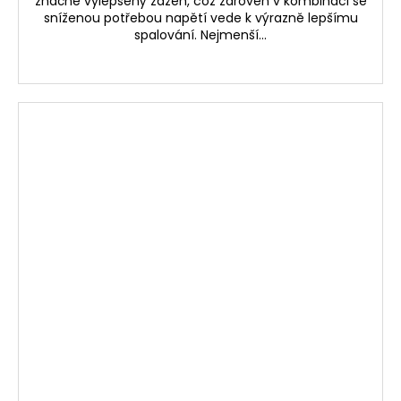
značně vylepšený zážeh, což zároveň v kombinaci se
sníženou potřebou napětí vede k výrazně lepšímu
spalování. Nejmenší...