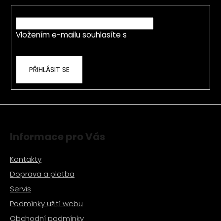
a
c
t
E-mail
í
í
p
Vložením e-mailu souhlasíte s
podmínkami
r
ochrany osobních údajů
v
k
PŘIHLÁSIT SE
y
v
ý
p
i
s
Informace pro Vás
u
Kontakty
Doprava a platba
Servis
Podmínky užití webu
Obchodní podmínky