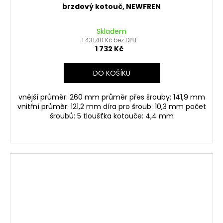
brzdový kotouč, NEWFREN
Skladem
1 431,40 Kč bez DPH
1 732 Kč
DO KOŠÍKU
vnější průměr: 260 mm průměr přes šrouby: 141,9 mm
vnitřní průměr: 121,2 mm díra pro šroub: 10,3 mm počet
šroubů: 5 tloušťka kotouče: 4,4 mm