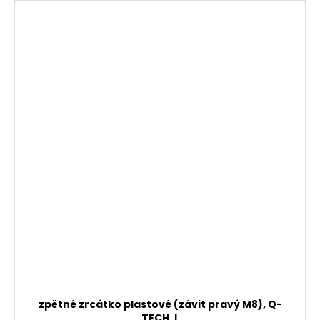
zpětné zrcátko plastové (závit pravý M8), Q-
TECH, L