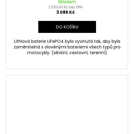
Skladem
2 550,41 Kč bez DPH
3 086 Kč
DO KOŠÍKU
Lithiová baterie LiFePO4 byla vyvinutá tak, aby byla
zaměnitelná s olověnými bateriemi všech typů pro
motocykly. (silniční, cestovní, terenní)