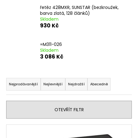
řetěz 428MXR, SUNSTAR (bezkroužek,
barva zlatá, 128 článků)
Skladem
930 Kč
=M311-026
Skladem
3 086 Kč
Ř
a
Nejprodávanější
Nejlevnější
Nejdražší
Abecedně
z
e
n
OTEVŘÍT FILTR
í
p
V
r
ý