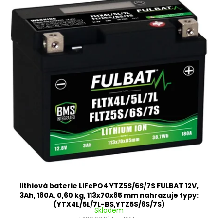
o
p
d
i
u
s
k
p
t
r
ů
o
d
u
k
t
ů
lithiová baterie LiFePO4 YTZ5S/6S/7S FULBAT 12V,
3Ah, 180A, 0,60 kg, 113x70x85 mm nahrazuje typy:
(YTX4L/5L/7L-BS,YTZ5S/6S/7S)
Skladem