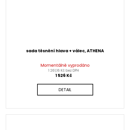
sada těsnění hlava + válec, ATHENA
Momentálně vyprodáno
1 261,16 Kč bez DPH
1 526 Kč
DETAIL