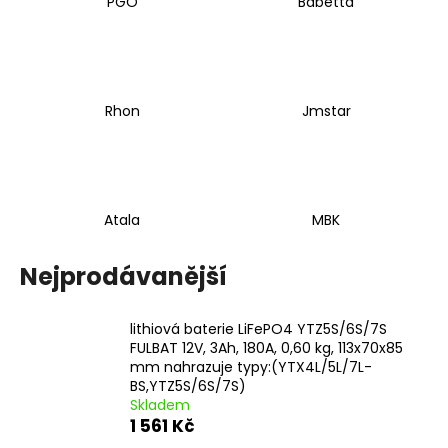
PGO
Babetta
Rhon
Jmstar
Atala
MBK
Nejprodávanější
lithiová baterie LiFePO4 YTZ5S/6S/7S
FULBAT 12V, 3Ah, 180A, 0,60 kg, 113x70x85
mm nahrazuje typy:(YTX4L/5L/7L-
BS,YTZ5S/6S/7S)
Skladem
1 561 Kč