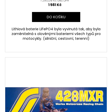
1 290,08 Kč bez DPH
1 561 Kč
DO KOŠÍKU
Lithiová baterie LiFePO4 byla vyvinutá tak, aby byla
zaměnitelná s olověnými bateriemi všech typů pro
motocykly. (silniční, cestovní, terenní)