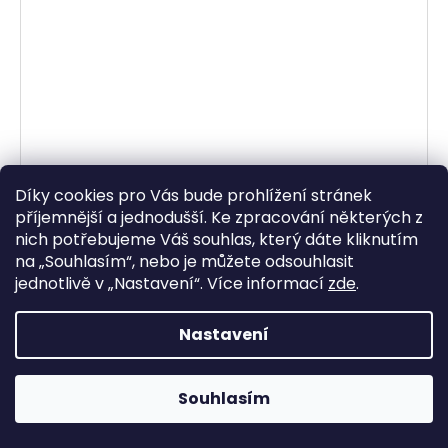
Díky cookies pro Vás bude prohlížení stránek
příjemnější a jednodušší. Ke zpracování některých z
zapalovací svíčka NR15YC řada Super, BRISK -
nich potřebujeme Váš souhlas, který dáte kliknutím
Česká Republika
na „
Souhlasím
“, nebo je můžete odsouhlasit
jednotlivě v „
Nastavení
“.
Více informací
zde
.
Momentálně vyprodáno
63,64 Kč bez DPH
77 Kč
Nastavení
DETAIL
Souhlasím
Širokorozsahové zapalovací svíčky se střední
elektrodou s měděným jádrem.