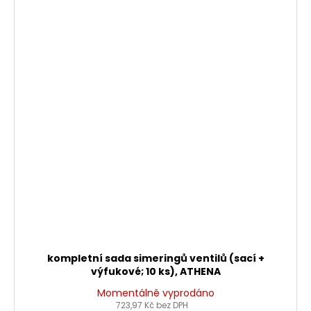
kompletní sada simeringů ventilů (sací +
výfukové; 10 ks), ATHENA
Momentálně vyprodáno
723,97 Kč bez DPH