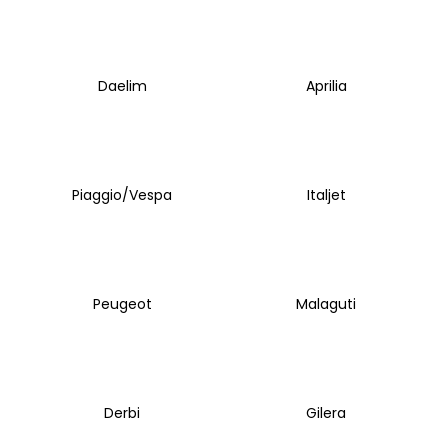
a
j
í
Daelim
Aprilia
t
?
Piaggio/Vespa
Italjet
HLEDAT
Peugeot
Malaguti
D
o
p
o
r
Derbi
Gilera
u