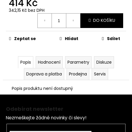
414 Kč
č
u
342,15 Kč bez DPH
j
Měrná
e
DO KOŠÍKU
cena:
m
e
Zeptat se
Hlídat
Sdílet
PITBIKE
GUMOVÁ
VLOŽKA
Popis
Hodnocení
Parametry
Diskuze
NA
RÁFEK
Doprava a platba
Prodejna
Servis
12
PALCŮ
40
Popis produktu není dostupný
Kč
Z
á
Odebírat newsletter
p
Nezmeškejte žádné novinky či slevy!
a
t
E-mail