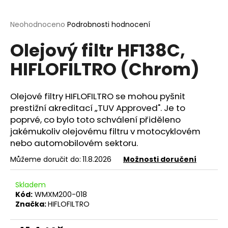
a
j
Průměrné
Neohodnoceno
Podrobnosti hodnocení
hodnocení
í
Olejový filtr HF138C,
produktu
t
je
HIFLOFILTRO (Chrom)
?
0,0
z
5
hvězdiček.
Olejové filtry HIFLOFILTRO se mohou pyšnit
prestižní akreditací „TUV Approved". Je to
HLEDAT
poprvé, co bylo toto schválení přiděleno
jakémukoliv olejovému filtru v motocyklovém
nebo automobilovém sektoru.
Můžeme doručit do:
11.8.2026
Možnosti doručení
D
o
p
Skladem
o
Kód:
WMXM200-018
Značka:
HIFLOFILTRO
r
u