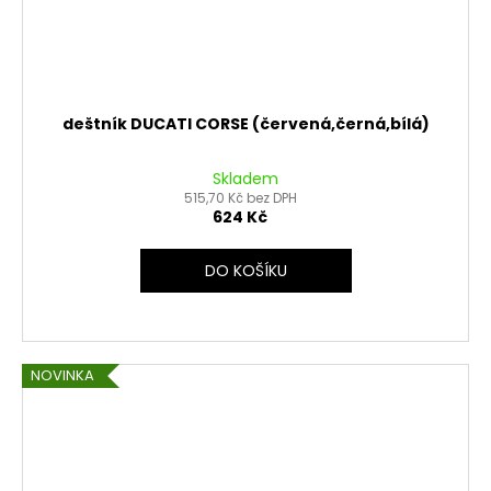
deštník DUCATI CORSE (červená,černá,bílá)
Skladem
515,70 Kč bez DPH
624 Kč
DO KOŠÍKU
NOVINKA