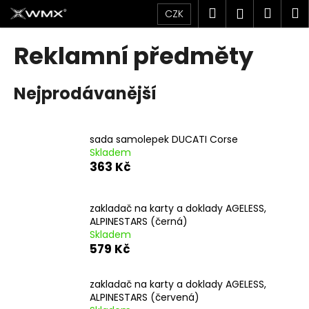
K
Přejít
Hledat
Náku
M
Přihlášen
CZK
na
o
obsah
Zpět
Zpět
košík
š
Reklamní předměty
í
C
k
Nejprodávanější
o
p
o
sada samolepek DUCATI Corse
t
Skladem
ř
363 Kč
e
b
zakladač na karty a doklady AGELESS,
u
ALPINESTARS (černá)
j
Skladem
579 Kč
e
t
zakladač na karty a doklady AGELESS,
e
ALPINESTARS (červená)
n