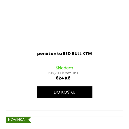
peněženka RED BULL KTM
Skladem
515,70 Kč bez DPH
624 Kč
DO KOŠÍKU
NOVINKA