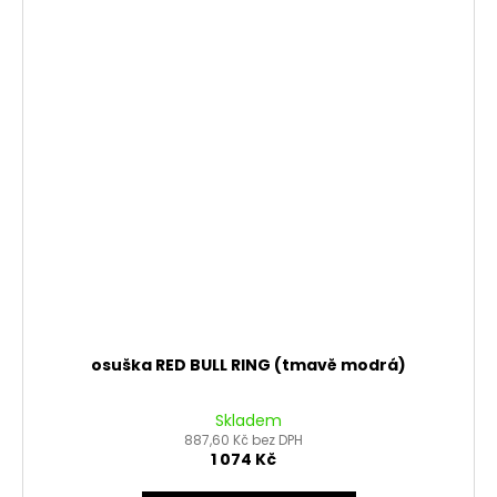
osuška RED BULL RING (tmavě modrá)
Skladem
887,60 Kč bez DPH
1 074 Kč