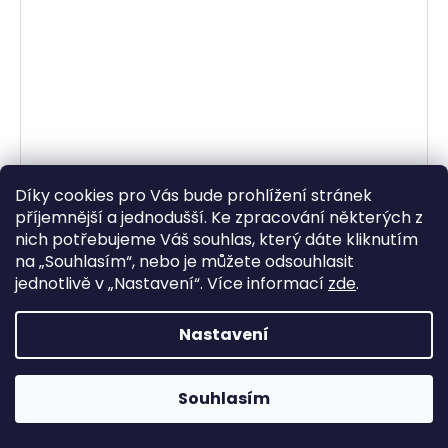
Díky cookies pro Vás bude prohlížení stránek
příjemnější a jednodušší. Ke zpracování některých z
nich potřebujeme Váš souhlas, který dáte kliknutím
na „
Souhlasím
“, nebo je můžete odsouhlasit
jednotlivě v „
Nastavení
“.
Více informací
zde
.
sada samolepek RED BULL BORA
Nastavení
Momentálně vyprodáno
163,64 Kč bez DPH
198 Kč
Souhlasím
DETAIL