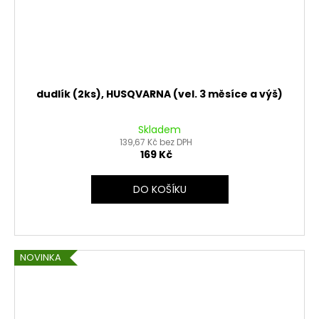
dudlík (2ks), HUSQVARNA (vel. 3 měsíce a výš)
Skladem
139,67 Kč bez DPH
169 Kč
DO KOŠÍKU
NOVINKA