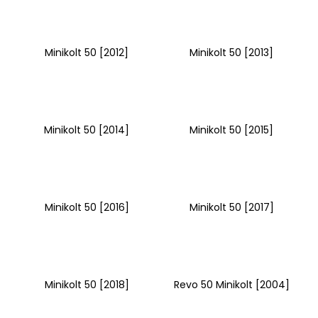
č
u
j
e
Minikolt 50 [2012]
Minikolt 50 [2013]
m
e
PITBIKE
Minikolt 50 [2014]
Minikolt 50 [2015]
BRZDOVÁ
PÁČKA,
SKLOPNÁ
STOMP
JUICEBOX
280
Minikolt 50 [2016]
Minikolt 50 [2017]
Kč
Minikolt 50 [2018]
Revo 50 Minikolt [2004]