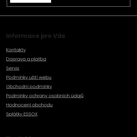
v
ý
p
i
s
Informace pro Vás
u
Kontakty
Doprava a platba
Servis
Podmínky užití webu
Obchodní podmínky
Podmínky ochrany osobních údajů
Hodnocení obchodu
Splátky ESSOX