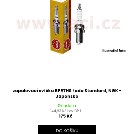
k
p
t
r
ů
o
d
u
k
t
ů
zapalovací svíčka BPR7HS řada Standard, NGK -
Japonsko
Skladem
144,63 Kč bez DPH
175 Kč
DO KOŠÍKU