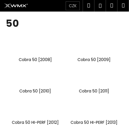
K
Přejít
Hledat
Náku
M
Přihlášen
CZK
na
o
obsah
Zpět
Zpět
košík
š
50
í
C
k
o
p
o
Cobra 50 [2008]
Cobra 50 [2009]
t
ř
e
b
u
Cobra 50 [2010]
Cobra 50 [2011]
j
e
t
e
Cobra 50 HI-PERF [2012]
Cobra 50 HI-PERF [2013]
n