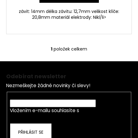
závit: 14mm délka závitu: 12,7mm velikost klíče:
20,8mm materiál elektrody: Nikl/li>
1
položek celkem
O
v
Z
l
á
á
Odebírat newsletter
d
p
a
Nezmeškejte žádné novinky či slevy!
a
c
t
E-mail
í
í
p
Vložením e-mailu souhlasíte s
podmínkami
r
ochrany osobních údajů
v
k
PŘIHLÁSIT SE
y