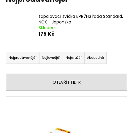
zapalovací svíčka BPR7HS řada Standard,
NGK - Japonsko
Skladem
175 Kč
Ř
a
Nejprodávanější
Nejlevnější
Nejdražší
Abecedně
z
e
n
OTEVŘÍT FILTR
í
p
V
r
ý
o
p
d
i
u
s