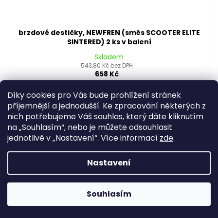
brzdové destičky, NEWFREN (směs SCOOTER ELITE
SINTERED) 2 ks v balení
Skladem
543,80 Kč bez DPH
658 Kč
Díky cookies pro Vás bude prohlížení stránek
DO KOŠÍKU
příjemnější a jednodušší. Ke zpracování některých z
nich potřebujeme Váš souhlas, který dáte kliknutím
na „
Souhlasím
“, nebo je můžete odsouhlasit
jednotlivě v „
Nastavení
“.
Více informací
zde
.
Nastavení
Souhlasím