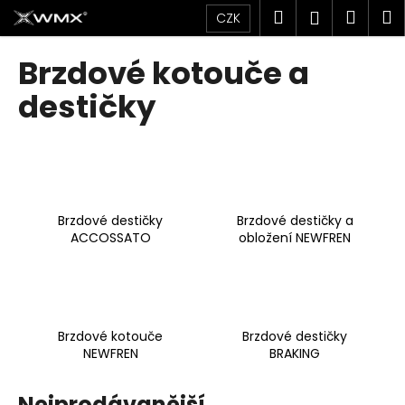
K
Přejít
Hledat
Náku
M
Přihlášen
CZK
na
o
obsah
Zpět
Zpět
košík
š
Brzdové kotouče a
í
C
destičky
k
o
p
o
t
ř
Brzdové destičky
Brzdové destičky a
e
ACCOSSATO
obložení NEWFREN
b
u
j
e
Brzdové kotouče
Brzdové destičky
t
NEWFREN
BRAKING
e
n
Nejprodávanější