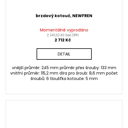
brzdový kotouč, NEWFREN
Momentálně vyprodáno
2 241,32 Kč bez DPH
2 712 Kč
DETAIL
vnější průměr: 245 mm průměr přes šrouby: 133 mm
vnitřní průměr: 115,2 mm díra pro šroub: 8,6 mm počet
šroubů: 6 tloušťka kotouče: 5 mm