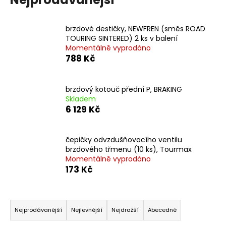
a
j
brzdové destičky, NEWFREN (směs ROAD
í
TOURING SINTERED) 2 ks v balení
Momentálně vyprodáno
t
788 Kč
?
brzdový kotouč přední P, BRAKING
Skladem
6 129 Kč
HLEDAT
čepičky odvzdušňovacího ventilu
brzdového třmenu (10 ks), Tourmax
D
Momentálně vyprodáno
173 Kč
o
p
o
Ř
r
a
Nejprodávanější
Nejlevnější
Nejdražší
Abecedně
u
z