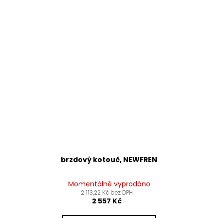
brzdový kotouč, NEWFREN
Momentálně vyprodáno
2 113,22 Kč bez DPH
2 557 Kč