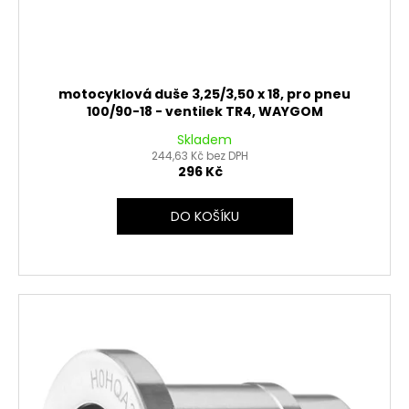
ů
motocyklová duše 3,25/3,50 x 18, pro pneu
100/90-18 - ventilek TR4, WAYGOM
Skladem
244,63 Kč bez DPH
296 Kč
DO KOŠÍKU