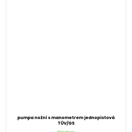
pumpa nožní s manometrem jednopístová
TÜV/GS