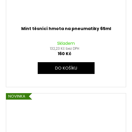
Mint těsnící hmota na pneumatiky 65ml
Skladem
132,23 Kč bez DPH
160 Kč
DO KOŠÍKU
NOVINKA