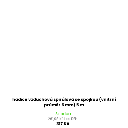
hadice vzduchová spirálová se spojkou (vnitřní
průměr 5 mm) 5 m
Skladem
261,98 Kč bez DPH
317 Kč