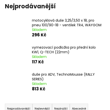
č
Nejprodávanější
u
j
e
motocyklová duše 3,25/3,50 x 18, pro
m
pneu 100/90-18 - ventilek TR4, WAYGOM
e
Skladem
296 Kč
PITBIKE
BRZDOVÁ
vymezovací podložka pro přední kolo
PÁČKA
KW1, Q-TECH (22mm)
WPB
Skladem
RACE
117 Kč
320
Kč
duše pro ADV, TechnoMousse (RALLY
SERIES)
Skladem
813 Kč
Ř
a
Nejprodávanější
Nejlevnější
Nejdražší
Abecedně