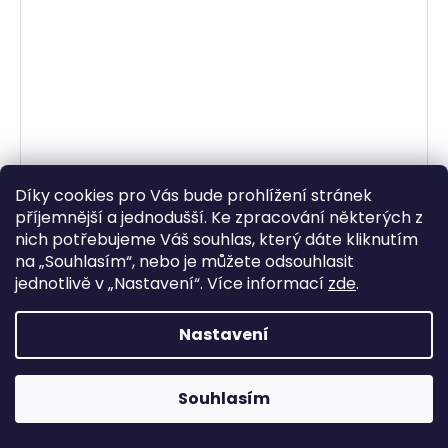
Díky cookies pro Vás bude prohlížení stránek
příjemnější a jednodušší. Ke zpracování některých z
nich potřebujeme Váš souhlas, který dáte kliknutím
na „
Souhlasím
“, nebo je můžete odsouhlasit
jednotlivě v „
Nastavení
“.
Více informací
zde
.
LIQUI MOLY Sprej pro montáž pneumatik 400 ml
Nastavení
Skladem
286,78 Kč bez DPH
347 Kč
Souhlasím
DO KOŠÍKU