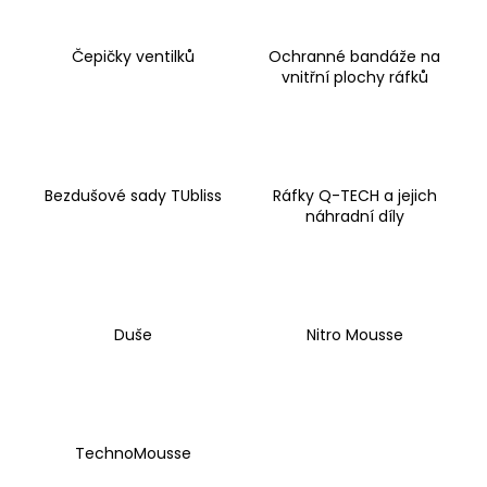
a
j
Čepičky ventilků
Ochranné bandáže na
vnitřní plochy ráfků
í
t
?
Bezdušové sady TUbliss
Ráfky Q-TECH a jejich
náhradní díly
HLEDAT
Duše
Nitro Mousse
D
o
p
o
r
TechnoMousse
u