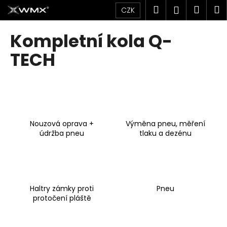
K
Přejít
Hledat
Náku
M
Přihlášen
CZK
na
o
obsah
Zpět
Zpět
košík
š
Kompletní kola Q-
í
C
TECH
k
o
p
o
t
ř
Nouzová oprava +
Výměna pneu, měření
e
údržba pneu
tlaku a dezénu
b
u
j
e
Haltry zámky proti
Pneu
t
protočení pláště
e
n