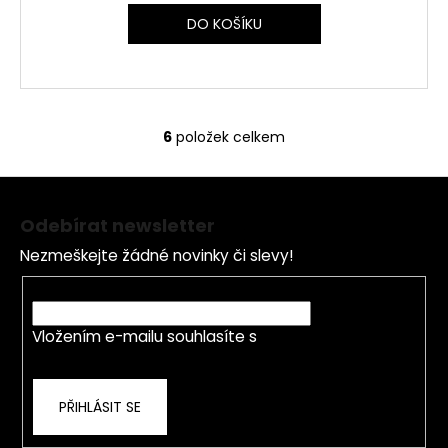
DO KOŠÍKU
6
položek celkem
O
v
Z
l
á
á
Odebírat newsletter
d
p
a
Nezmeškejte žádné novinky či slevy!
a
c
t
E-mail
í
í
p
Vložením e-mailu souhlasíte s
podmínkami
r
ochrany osobních údajů
v
k
PŘIHLÁSIT SE
y
v