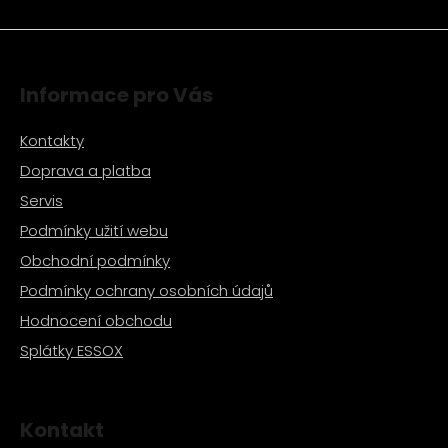
ý
p
i
s
Informace pro Vás
u
Kontakty
Doprava a platba
Servis
Podmínky užití webu
Obchodní podmínky
Podmínky ochrany osobních údajů
Hodnocení obchodu
Splátky ESSOX
Kontakt