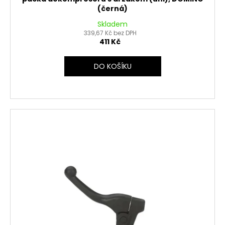
(černá)
Skladem
339,67 Kč bez DPH
411 Kč
DO KOŠÍKU