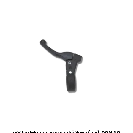
páčka dekompresoru s držákem (uni), DOMINO