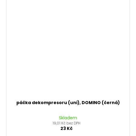
páčka dekompresoru (uni), DOMINO (černá)
Skladem
19,01 Kč bez DPH
23 Kč