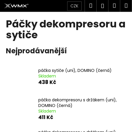
K
Přejít
Hledat
Náku
M
Přihlášen
CZK
na
o
obsah
Zpět
Zpět
košík
š
Páčky dekompresoru a
í
C
sytiče
k
o
p
Nejprodávanější
o
t
ř
páčka sytiče (uni), DOMINO (černá)
Skladem
e
438 Kč
b
u
j
páčka dekompresoru s držákem (uni),
DOMINO (černá)
e
Skladem
t
411 Kč
e
n