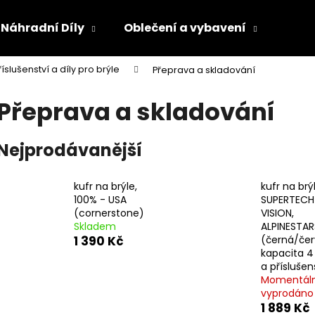
Náhradní Díly
Oblečení a vybavení
Olej
říslušenství a díly pro brýle
Přeprava a skladování
Co potřebujete najít?
Přeprava a skladování
HLEDAT
Nejprodávanější
kufr na brýle,
kufr na brý
Doporučujeme
100% - USA
SUPERTECH
(cornerstone)
VISION,
Skladem
ALPINESTAR
1 390 Kč
(černá/čer
kapacita 4 
a příslušen
Momentál
vyprodáno
1 889 Kč