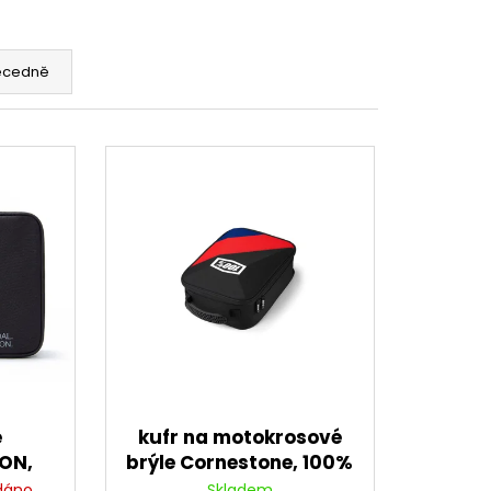
EDNÍ 14 PALCŮ
ecedně
e
kufr na motokrosové
ION,
brýle Cornestone, 100%
erná/
(černá/
dáno
Skladem