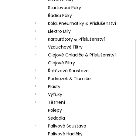
LOŽISKO KOLA 6202 2RS STOMP,
l
DEMONX ,WPB
Startovací Páky
70 Kč
Řadící Páky
Kola, Pneumatiky & Příslušenství
Elektro Díly
Karburátory & Příslušenství
Vzduchové Filtry
Olejové Chladiče & Příslušenství
Olejové Filtry
Řetězová Soustava
Podvozek & Tlumiče
Plasty
Výfuky
Těsnění
Polepy
Sedadla
Palivová Soustava
Palivové Hadičky