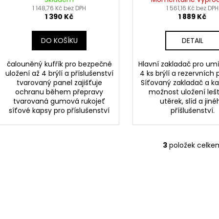
1 148,76 Kč bez DPH
červená, kapacit
1 561,16 Kč bez DPH
1 390 Kč
1 889 Kč
brýlí a příslušen
DO KOŠÍKU
DETAIL
čalouněný kufřík pro bezpečné
Hlavní zakladač pro umí
uložení až 4 brýlí a příslušenství
4 ks brýlí a rezervních p
tvarovaný panel zajišťuje
Síťovaný zakladač a k
ochranu během přepravy
možnost uložení lešt
tvarovaná gumová rukojeť
utěrek, slíd a jin
síťové kapsy pro příslušenství
příšlušenství.
3
položek celke
O
v
l
á
d
a
c