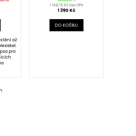
a 4 ks
červená/modrá)
1 148,76 Kč bez DPH
1 390 Kč
ství)
DO KOŠÍKU
stění až
lexiskel.
apsa pro
ících
ého
m