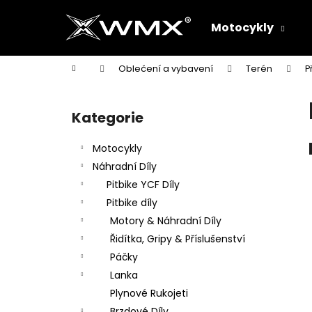
K
Přejít
na
o
Motocykly
obsah
Zpět
Zpět
š
do
do
í
Domů
Oblečení a vybavení
Terén
P
k
obchodu
obchodu
P
o
Kategorie
Přeskočit
s
kategorie
t
Motocykly
r
Náhradní Díly
a
Pitbike YCF Díly
n
Pitbike díly
n
Motory & Náhradní Díly
í
Řidítka, Gripy & Příslušenství
p
Páčky
a
Lanka
n
Plynové Rukojeti
e
Brzdové Díly