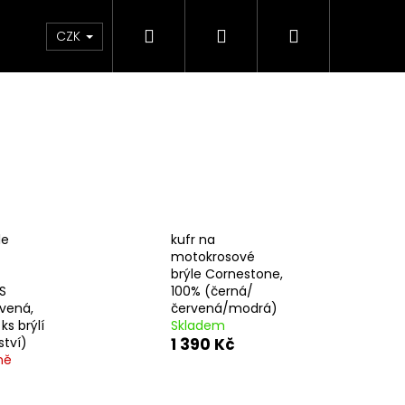
Hledat
Přihlášení
Nákupní
e & Maziva
Příslušenství
Dárkové Poukaz
CZK
košík
le
kufr na
motokrosové
brýle Cornestone,
S
100% (černá/
vená,
červená/modrá)
ks brýlí
Skladem
ství)
1 390 Kč
Následující
ně