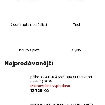
a
j
í
t
S odnímatelnou čelistí
Trial
?
Enduro s plexi
Cyklo
HLEDAT
Nejprodávanější
D
přilba AVIATOR 3 Spin, AIROH (červená
o
matná) 2025
p
Momentálně vyprodáno
o
12 729 Kč
r
u
kšilt pro přilby KOMBAKT, AIROH (lesklý)