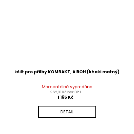
kšilt pro přilby KOMBAKT, AIROH (khaki matný)
Momentálně vyprodáno
962,81 Kč bez DPH
1 165 Kč
DETAIL