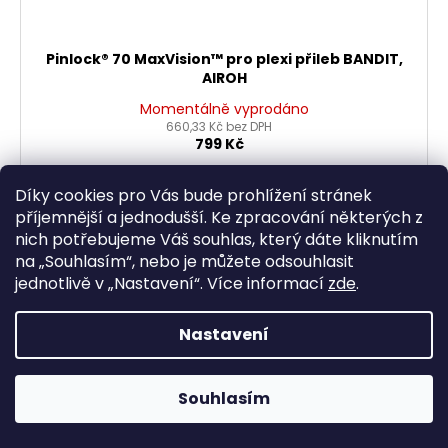
Pinlock® 70 MaxVision™ pro plexi přileb BANDIT,
AIROH
Momentálně vyprodáno
660,33 Kč bez DPH
799 Kč
DETAIL
Díky cookies pro Vás bude prohlížení stránek
příjemnější a jednodušší. Ke zpracování některých z
nich potřebujeme Váš souhlas, který dáte kliknutím
na „
Souhlasím
“, nebo je můžete odsouhlasit
jednotlivě v „
Nastavení
“.
Více informací
zde
.
Nastavení
Souhlasím