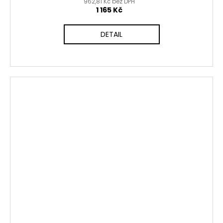
962,81 Kč bez DPH
1 165 Kč
DETAIL