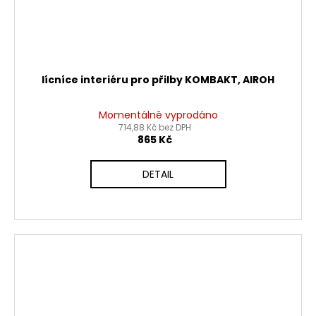
lícníce interiéru pro přilby KOMBAKT, AIROH
Momentálně vyprodáno
714,88 Kč bez DPH
865 Kč
DETAIL