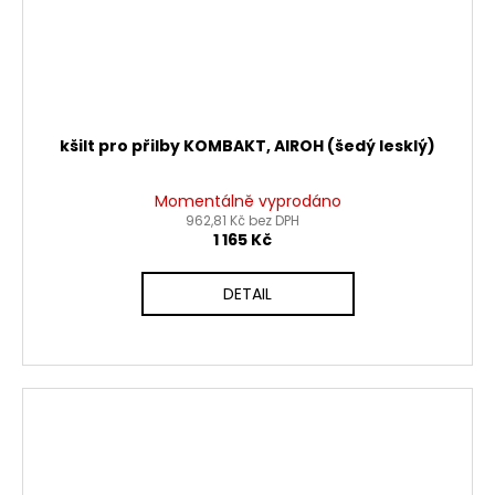
kšilt pro přilby KOMBAKT, AIROH (šedý lesklý)
Momentálně vyprodáno
962,81 Kč bez DPH
1 165 Kč
DETAIL