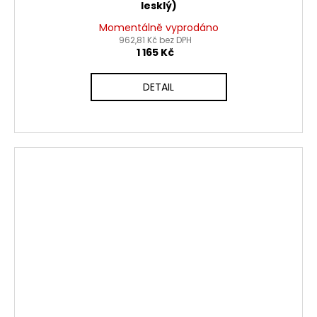
lesklý)
Momentálně vyprodáno
962,81 Kč bez DPH
1 165 Kč
DETAIL