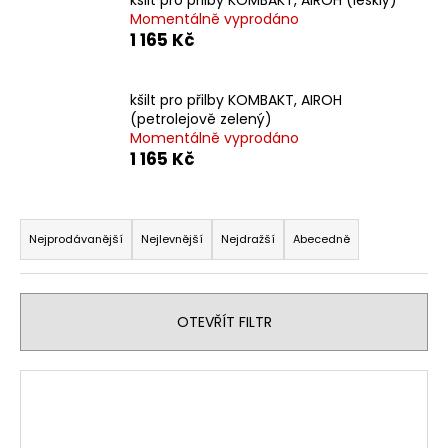
č
Momentálně vyprodáno
u
1 165 Kč
j
e
m
kšilt pro přilby KOMBAKT, AIROH
e
(petrolejově zelený)
Momentálně vyprodáno
1 165 Kč
MATICE
KRKU
ŘÍZENÍ
Ř
VRCHNÍ
a
M22X1
Nejprodávanější
Nejlevnější
Nejdražší
Abecedně
PITBIKE
z
YCF
e
162
n
Kč
OTEVŘÍT FILTR
í
p
V
r
ý
o
p