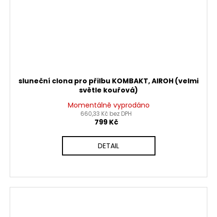
sluneční clona pro přilbu KOMBAKT, AIROH (velmi
světle kouřová)
Momentálně vyprodáno
660,33 Kč bez DPH
799 Kč
DETAIL