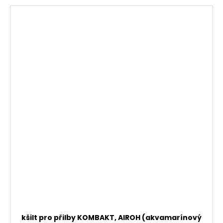
kšilt pro přilby KOMBAKT, AIROH (akvamarínový