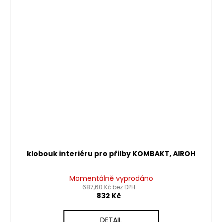
klobouk interiéru pro přilby KOMBAKT, AIROH
Momentálně vyprodáno
687,60 Kč bez DPH
832 Kč
DETAIL