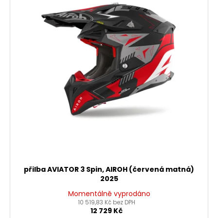
d
i
u
s
k
p
t
r
ů
o
d
u
k
t
ů
přilba AVIATOR 3 Spin, AIROH (červená matná)
2025
Momentálně vyprodáno
10 519,83 Kč bez DPH
12 729 Kč