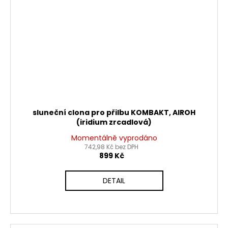
sluneční clona pro přilbu KOMBAKT, AIROH
(iridium zrcadlová)
Momentálně vyprodáno
742,98 Kč bez DPH
899 Kč
DETAIL