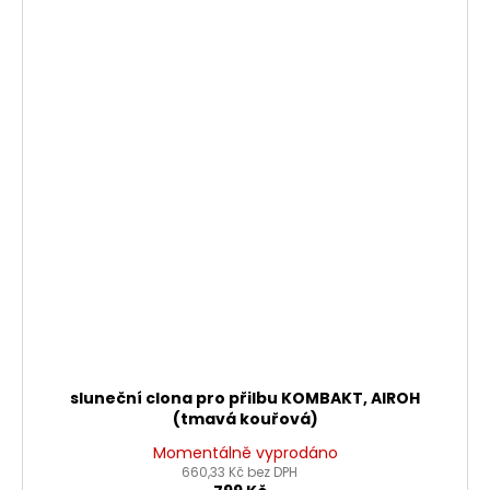
sluneční clona pro přilbu KOMBAKT, AIROH
(tmavá kouřová)
Momentálně vyprodáno
660,33 Kč bez DPH