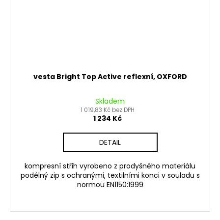
vesta Bright Top Active reflexní, OXFORD
Skladem
1 019,83 Kč bez DPH
1 234 Kč
DETAIL
kompresní střih vyrobeno z prodyšného materiálu
podélný zip s ochranými, textilními konci v souladu s
normou EN1150:1999