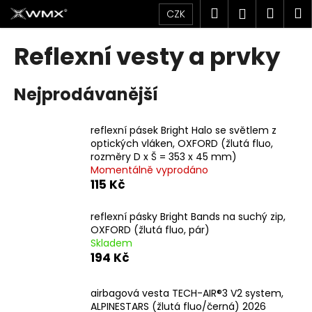
K
Přejít
Hledat
Náku
M
Přihlášen
CZK
na
o
obsah
Zpět
Zpět
košík
š
Reflexní vesty a prvky
í
C
k
Nejprodávanější
o
p
o
reflexní pásek Bright Halo se světlem z
optických vláken, OXFORD (žlutá fluo,
t
rozměry D x Š = 353 x 45 mm)
ř
Momentálně vyprodáno
e
115 Kč
b
u
reflexní pásky Bright Bands na suchý zip,
OXFORD (žlutá fluo, pár)
j
Skladem
e
194 Kč
t
e
airbagová vesta TECH-AIR®3 V2 system,
ALPINESTARS (žlutá fluo/černá) 2026
n