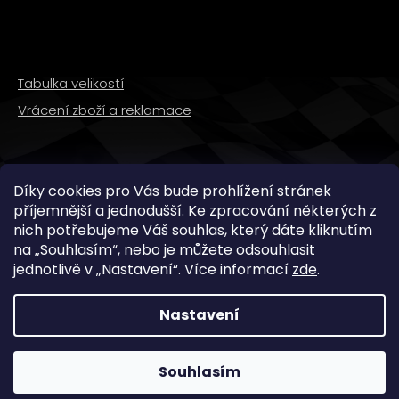
Tabulka velikostí
Vrácení zboží a reklamace
SLEDUJTE NÁS
Díky cookies pro Vás bude prohlížení stránek
příjemnější a jednodušší. Ke zpracování některých z
nich potřebujeme Váš souhlas, který dáte kliknutím
na „
Souhlasím
“, nebo je můžete odsouhlasit
jednotlivě v „
Nastavení
“.
Více informací
zde
.
Nastavení
Copyright 2026
WMX STORE
. Všechna práva
vyhrazena.
Souhlasím