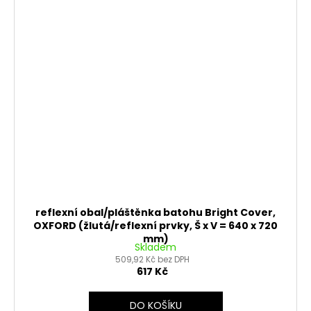
reflexní obal/pláštěnka batohu Bright Cover,
OXFORD (žlutá/reflexní prvky, Š x V = 640 x 720
mm)
Skladem
509,92 Kč bez DPH
617 Kč
DO KOŠÍKU