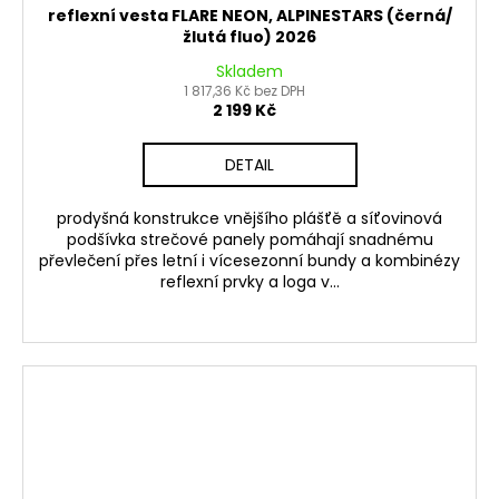
reflexní vesta FLARE NEON, ALPINESTARS (černá/
žlutá fluo) 2026
Skladem
1 817,36 Kč bez DPH
2 199 Kč
DETAIL
prodyšná konstrukce vnějšího plášťě a síťovinová
podšívka strečové panely pomáhají snadnému
převlečení přes letní i vícesezonní bundy a kombinézy
reflexní prvky a loga v...