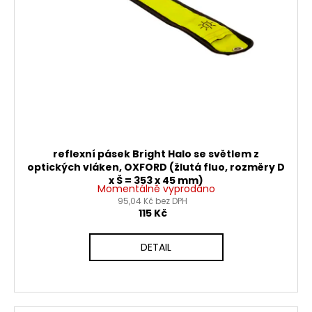
č
d
u
u
j
k
e
t
m
e
ů
PITBIKE
GUMOVÁ
VLOŽKA
NA
reflexní pásek Bright Halo se světlem z
RÁFEK
optických vláken, OXFORD (žlutá fluo, rozměry D
12
x Š = 353 x 45 mm)
Momentálně vyprodáno
PALCŮ
95,04 Kč bez DPH
40
115 Kč
Kč
DETAIL