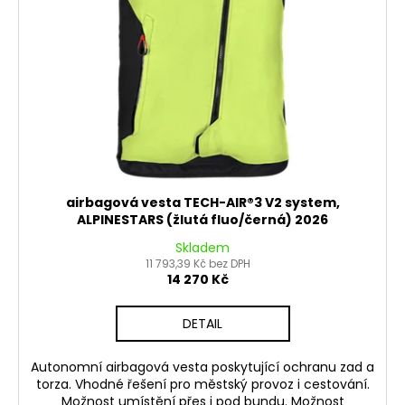
airbagová vesta TECH-AIR®3 V2 system,
ALPINESTARS (žlutá fluo/černá) 2026
Skladem
11 793,39 Kč bez DPH
14 270 Kč
DETAIL
Autonomní airbagová vesta poskytující ochranu zad a
torza. Vhodné řešení pro městský provoz i cestování.
Možnost umístění přes i pod bundu. Možnost