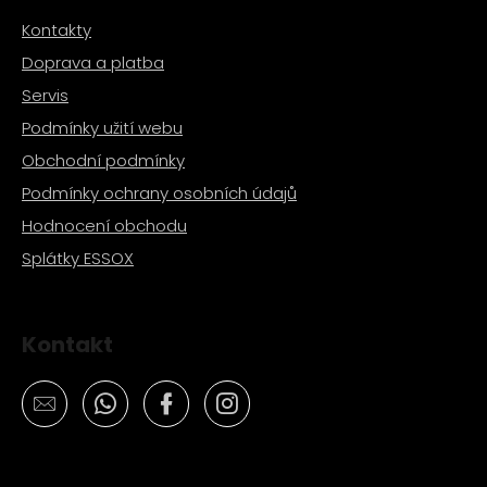
č
u
Kontakty
j
Doprava a platba
e
Servis
m
e
Podmínky užití webu
Obchodní podmínky
PITBIKE
Podmínky ochrany osobních údajů
BRZDOVÁ
PÁČKA
Hodnocení obchodu
WPB
Splátky ESSOX
RACE
320
Kč
Kontakt