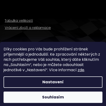
Tabulka velikostí
Vrácení zboží a reklamace
SLEDUJTE NÁS
Díky cookies pro Vás bude prohlížení stránek
příjemnější a jednodušší. Ke zpracování některých z
nich potřebujeme Váš souhlas, který dáte kliknutím
na „
Souhlasím
“, nebo je můžete odsouhlasit
jednotlivě v „
Nastavení
“.
Více informací
zde
.
Nastavení
Copyright 2026
WMX STORE
. Všechna práva
vyhrazena.
Souhlasím