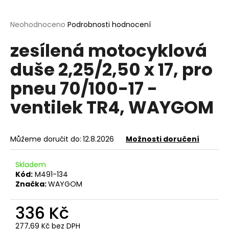
a
j
Průměrné
Neohodnoceno
Podrobnosti hodnocení
hodnocení
í
zesílená motocyklová
produktu
t
je
duše 2,25/2,50 x 17, pro
?
0,0
z
pneu 70/100-17 -
5
hvězdiček.
ventilek TR4, WAYGOM
HLEDAT
Můžeme doručit do:
12.8.2026
Možnosti doručení
D
Skladem
o
Kód:
M491-134
p
Značka:
WAYGOM
o
r
336 Kč
u
277,69 Kč bez DPH