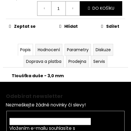
č
Měrná
u
DO KOŠÍKU
cena:
j
e
m
Zeptat se
Hlídat
Sdílet
e
Popis
Hodnocení
Parametry
Diskuze
ŠROUBY
K
UCHYCENÍ
Doprava a platba
Prodejna
Servis
MOTORU,
M8X115MM,
M8X105MM
Tloušťka duše - 3,0 mm
STOMP,
Z
DEMONX,
WPB
á
Odebírat newsletter
120
p
Kč
Nezmeškejte žádné novinky či slevy!
a
t
E-mail
í
Vložením e-mailu souhlasíte s
podmínkami