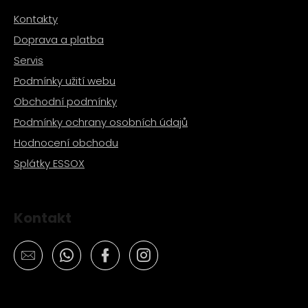
č
u
Kontakty
j
Doprava a platba
e
Servis
m
e
Podmínky užití webu
Obchodní podmínky
KLÍČ
Podmínky ochrany osobních údajů
NA
SPOJKU
Hodnocení obchodu
A
Splátky ESSOX
ODSTŘEDIVKU
349
Kč
Kontakt