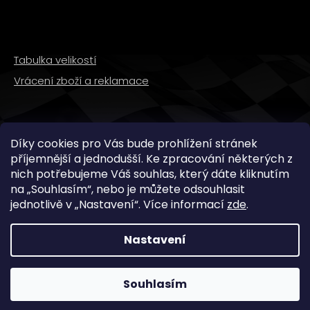
Tabulka velikostí
Vrácení zboží a reklamace
SLEDUJTE NÁS
Díky cookies pro Vás bude prohlížení stránek
příjemnější a jednodušší. Ke zpracování některých z
nich potřebujeme Váš souhlas, který dáte kliknutím
na „
Souhlasím
“, nebo je můžete odsouhlasit
jednotlivě v „
Nastavení
“.
Více informací
zde
.
Nastavení
Copyright 2026
WMX STORE
. Všechna práva
vyhrazena.
Souhlasím