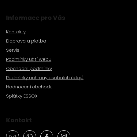
i
s
Informace pro Vás
u
Kontakty
Doprava a platba
Servis
Podmínky užití webu
Obchodní podmínky
Podmínky ochrany osobních údajů
Hodnocení obchodu
Splátky ESSOX
Kontakt