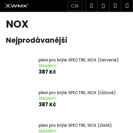
K
Přejít
Hledat
Náku
M
Přihlášen
CZK
na
o
obsah
Zpět
Zpět
košík
š
NOX
í
C
k
Nejprodávanější
o
p
o
plexi pro brýle SPECTRE, NOX (červené)
t
Skladem
ř
387 Kč
e
b
u
plexi pro brýle SPECTRE, NOX (růžové)
Skladem
j
387 Kč
e
t
e
plexi pro brýle SPECTRE, NOX (zlaté)
n
Skladem