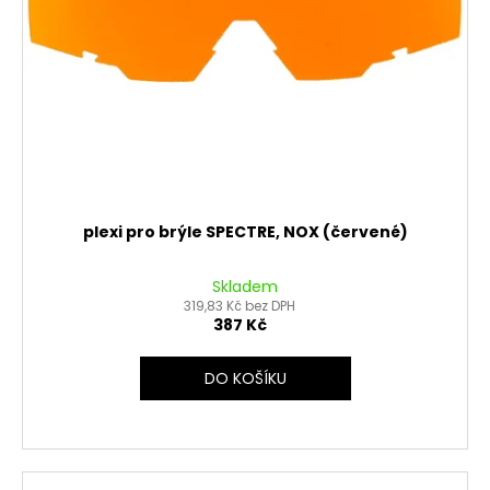
č
d
u
u
j
k
e
t
m
ů
e
MATICE
KRKU
ŘÍZENÍ
plexi pro brýle SPECTRE, NOX (červené)
VRCHNÍ
M22X1
PITBIKE
Skladem
YCF
319,83 Kč bez DPH
387 Kč
162
Kč
DO KOŠÍKU