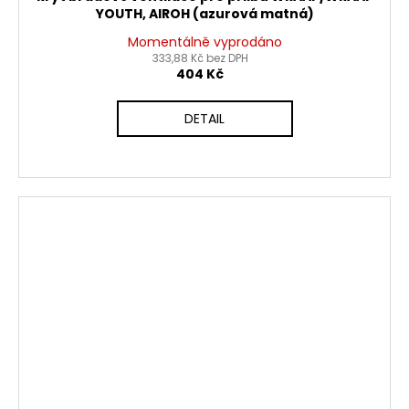
YOUTH, AIROH (azurová matná)
Momentálně vyprodáno
333,88 Kč bez DPH
404 Kč
DETAIL