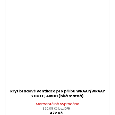
kryt bradové ventilace pro přilbu WRAAP/WRAAP
YOUTH, AIROH (bílá matná)
Momentálně vyprodáno
390,08 Kč bez DPH
472 Kč