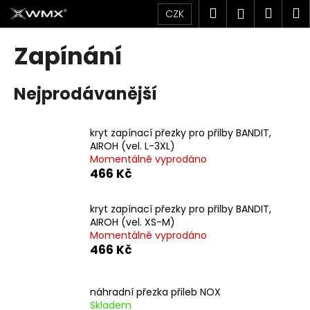
K
Přejít
Hledat
Náku
M
Přihlášen
CZK
na
o
obsah
Zpět
Zpět
košík
š
Zapínání
í
C
k
Nejprodávanější
o
p
o
kryt zapínací přezky pro přilby BANDIT,
t
AIROH (vel. L-3XL)
Momentálně vyprodáno
ř
466 Kč
e
b
kryt zapínací přezky pro přilby BANDIT,
u
AIROH (vel. XS-M)
j
Momentálně vyprodáno
466 Kč
e
t
e
náhradní přezka přileb NOX
n
Skladem