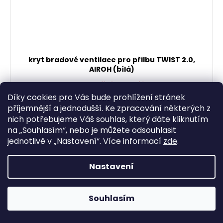
kryt bradové ventilace pro přilbu TWIST 2.0,
AIROH (bílá)
Momentálně vyprodáno
361,98 Kč bez DPH
Díky cookies pro Vás bude prohlížení stránek
438 Kč
příjemnější a jednodušší. Ke zpracování některých z
nich potřebujeme Váš souhlas, který dáte kliknutím
DETAIL
na „
Souhlasím
“, nebo je můžete odsouhlasit
jednotlivě v „
Nastavení
“.
Více informací
zde
.
Nastavení
Souhlasím