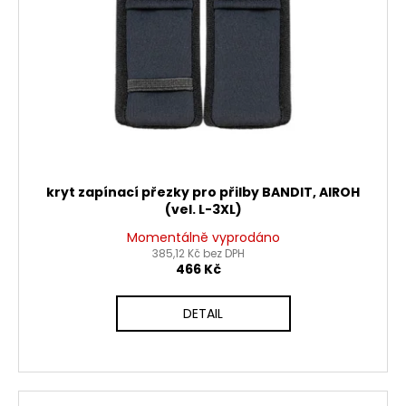
č
d
u
u
j
k
e
t
m
ů
e
MATICE
KRKU
ŘÍZENÍ
kryt zapínací přezky pro přilby BANDIT, AIROH
VRCHNÍ
(vel. L-3XL)
M22X1
PITBIKE
Momentálně vyprodáno
YCF
385,12 Kč bez DPH
466 Kč
162
Kč
DETAIL