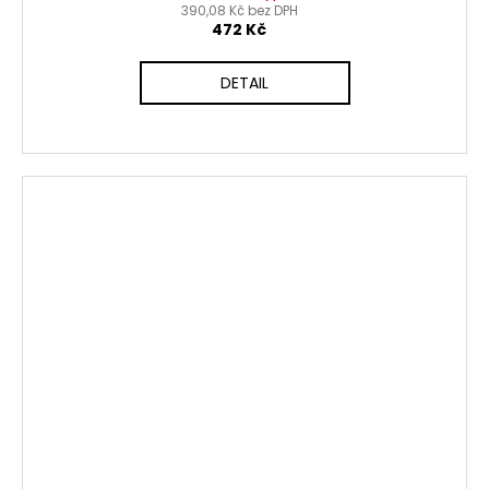
390,08 Kč bez DPH
472 Kč
DETAIL