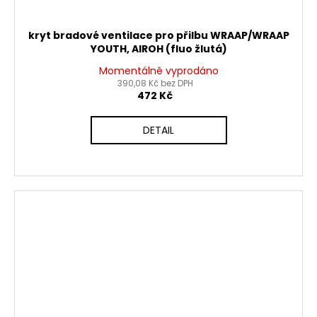
kryt bradové ventilace pro přilbu WRAAP/WRAAP
YOUTH, AIROH (fluo žlutá)
Momentálně vyprodáno
390,08 Kč bez DPH
472 Kč
DETAIL