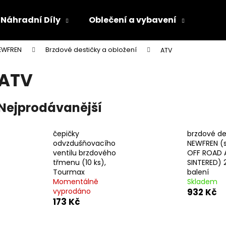
Náhradní Díly
Oblečení a vybavení
Olej
EWFREN
Brzdové destičky a obložení
ATV
Co potřebujete najít?
ATV
HLEDAT
Nejprodávanější
čepičky
brzdové de
Doporučujeme
odvzdušňovacího
NEWFREN (
ventilu brzdového
OFF ROAD 
třmenu (10 ks),
SINTERED) 2
Tourmax
balení
Momentálně
Skladem
vyprodáno
932 Kč
173 Kč