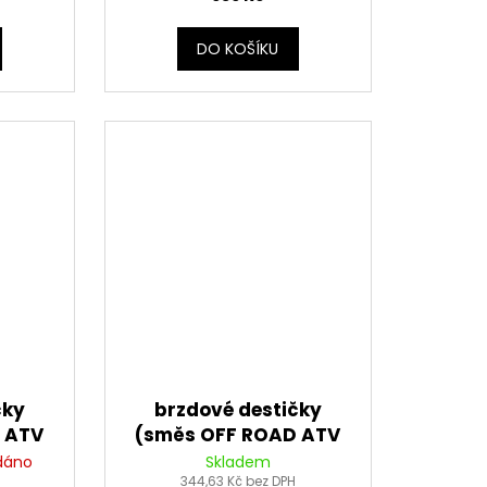
DO KOŠÍKU
čky
brzdové destičky
 ATV
(směs OFF ROAD ATV
EN (2
SINTERED) NEWFREN (2
dáno
Skladem
344,63 Kč bez DPH
ks v balení)