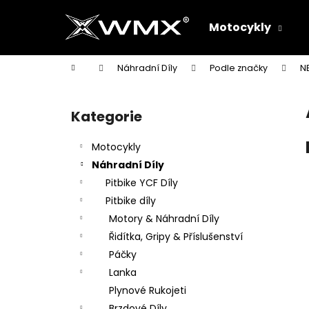
K
Přejít
na
o
Motocykly
obsah
Zpět
Zpět
š
do
do
í
Domů
Náhradní Díly
Podle značky
N
k
obchodu
obchodu
P
o
Kategorie
Přeskočit
s
kategorie
t
Motocykly
r
Náhradní Díly
a
Pitbike YCF Díly
n
Pitbike díly
n
Motory & Náhradní Díly
í
Řidítka, Gripy & Příslušenství
p
Páčky
a
Lanka
n
Plynové Rukojeti
e
Brzdové Díly