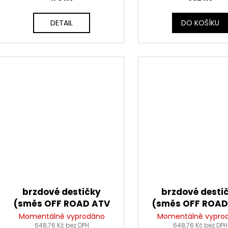
Tourmax
DETAIL
DO KOŠÍKU
brzdové destičky
brzdové desti
(směs OFF ROAD ATV
(směs OFF ROAD
SINTERED) NEWFREN (2
SINTERED) NEWFR
Momentálně vyprodáno
Momentálně vypro
648,76 Kč bez DPH
ks v balení)
648,76 Kč bez DPH
ks v balení)