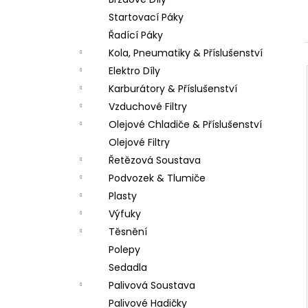
PITBIKE DUŠE PŘEDNÍ 14 PALCŮ
l
Startovací Páky
200 Kč
Řadící Páky
Kola, Pneumatiky & Příslušenství
Elektro Díly
Karburátory & Příslušenství
Vzduchové Filtry
Olejové Chladiče & Příslušenství
Olejové Filtry
Řetězová Soustava
Podvozek & Tlumiče
Plasty
Výfuky
Těsnění
Polepy
Sedadla
Palivová Soustava
Palivové Hadičky