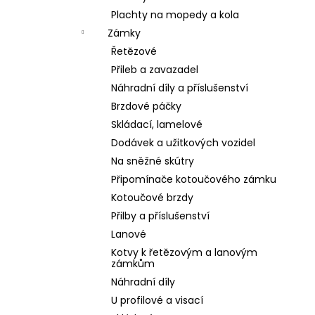
Plachty na mopedy a kola
Zámky
Řetězové
Přileb a zavazadel
Náhradní díly a příslušenství
Brzdové páčky
Skládací, lamelové
Dodávek a užitkových vozidel
Na sněžné skútry
Připomínače kotoučového zámku
Kotoučové brzdy
Přilby a příslušenství
Lanové
Kotvy k řetězovým a lanovým
zámkům
Náhradní díly
U profilové a visací