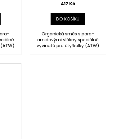
417 Kč
DO KOŠÍKU
ara-
Organická směs s para-
ciálně
amidovými vlákny speciálně
y (ATW)
vyvinutá pro čtyřkolky (ATW)