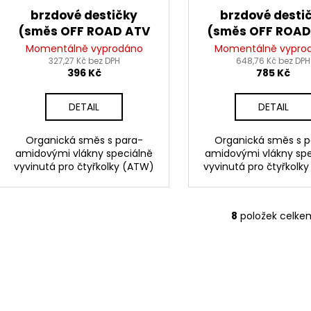
brzdové destičky
brzdové desti
(směs OFF ROAD ATV
(směs OFF ROAD
ORGANIC) NEWFREN (2
SINTERED) NEWFR
Momentálně vyprodáno
Momentálně vypro
ks v balení)
327,27 Kč bez DPH
648,76 Kč bez DPH
ks v balení)
396 Kč
785 Kč
DETAIL
DETAIL
Organická směs s para-
Organická směs s p
amidovými vlákny speciálně
amidovými vlákny spe
vyvinutá pro čtyřkolky (ATW)
vyvinutá pro čtyřkolk
8
položek celke
O
v
l
á
d
a