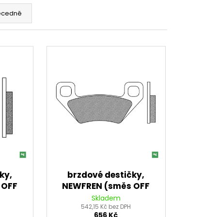
CENÍ MOTORU,
105MM STOMP,
ecedně
ky,
brzdové destičky,
 OFF
NEWFREN (směs OFF
ED) 2
ROAD ATV ORGANIC) 2
Skladem
542,15 Kč bez DPH
ks v balení
656 Kč