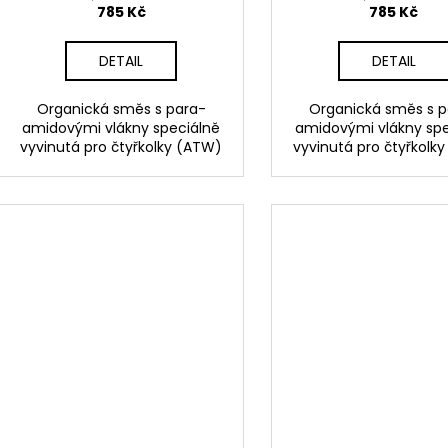
785 Kč
785 Kč
DETAIL
DETAIL
Organická směs s para-
Organická směs s p
amidovými vlákny speciálně
amidovými vlákny spe
vyvinutá pro čtyřkolky (ATW)
vyvinutá pro čtyřkolk