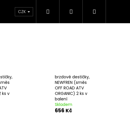
Hledat
Přihlášení
Nákupní
e & Maziva
Příslušenství
Dárkové Poukaz
CZK
košík
stičky,
brzdové destičky,
směs
NEWFREN (směs
ATV
OFF ROAD ATV
 ks v
ORGANIC) 2 ks v
balení
Skladem
656 Kč
Následující