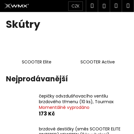
K
Přejít
Hledat
Náku
M
Přihlášen
CZK
na
o
obsah
Zpět
Zpět
košík
š
Skútry
í
C
k
o
p
o
SCOOTER Elite
SCOOTER Active
t
ř
Nejprodávanější
e
b
u
čepičky odvzdušňovacího ventilu
j
brzdového třmenu (10 ks), Tourmax
Momentálně vyprodáno
e
173 Kč
t
e
brzdové destičky (směs SCOOTER ELITE
n