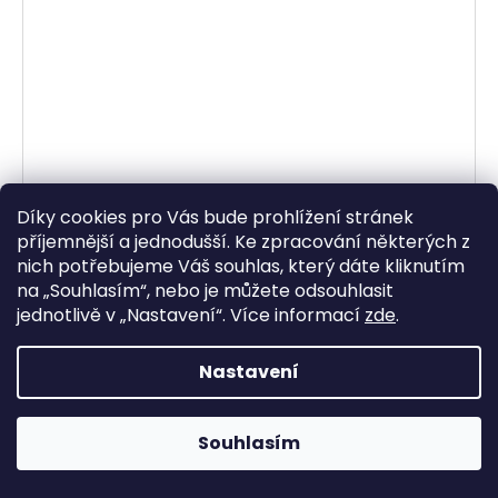
Díky cookies pro Vás bude prohlížení stránek
příjemnější a jednodušší. Ke zpracování některých z
nich potřebujeme Váš souhlas, který dáte kliknutím
na „
Souhlasím
“, nebo je můžete odsouhlasit
jednotlivě v „
Nastavení
“.
Více informací
zde
.
Nastavení
brzdové destičky, NEWFREN (směs SCOOTER ELITE
ORGANIC) 2 ks v balení
Skladem
Souhlasím
209,92 Kč bez DPH
254 Kč