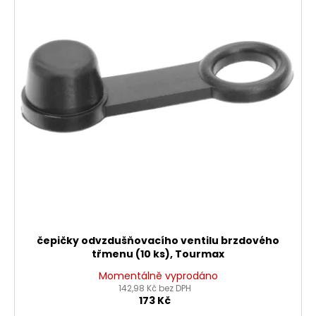
i
č
u
u
s
k
j
p
e
t
r
m
ů
o
e
d
u
KLÍČ
k
NA
SPOJKU
t
A
ů
ODSTŘEDIVKU
349
Kč
čepičky odvzdušňovacího ventilu brzdového
třmenu (10 ks), Tourmax
Momentálně vyprodáno
142,98 Kč bez DPH
173 Kč