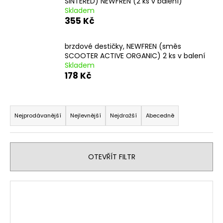
SINTERED) NEWFREN (2 ks v balení)
a
Skladem
355 Kč
j
í
brzdové destičky, NEWFREN (směs
t
SCOOTER ACTIVE ORGANIC) 2 ks v balení
?
Skladem
178 Kč
Ř
a
HLEDAT
Nejprodávanější
Nejlevnější
Nejdražší
Abecedně
z
e
n
D
OTEVŘÍT FILTR
í
o
p
p
V
o
r
ý
r
o
p
u
d