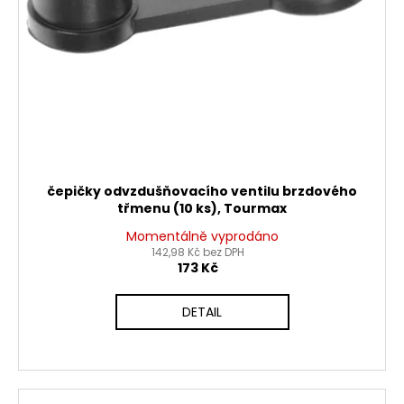
č
d
u
u
j
k
e
t
m
ů
e
PITBIKE
BRZDOVÁ
PÁČKA
čepičky odvzdušňovacího ventilu brzdového
WPB
třmenu (10 ks), Tourmax
RACE
Momentálně vyprodáno
320
142,98 Kč bez DPH
Kč
173 Kč
DETAIL