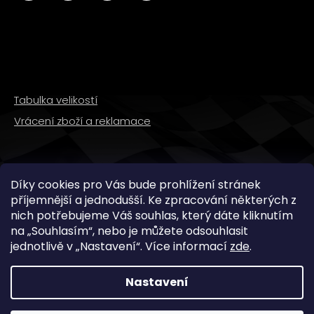
Tabulka velikostí
Vrácení zboží a reklamace
SLEDUJTE NÁS
Díky cookies pro Vás bude prohlížení stránek
příjemnější a jednodušší. Ke zpracování některých z
nich potřebujeme Váš souhlas, který dáte kliknutím
na „
Souhlasím
“, nebo je můžete odsouhlasit
jednotlivě v „
Nastavení
“.
Více informací
zde
.
Nastavení
Copyright 2026
WMX STORE
. Všechna práva
vyhrazena.