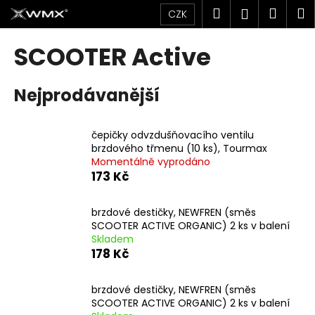
K
Přejít
Hledat
Náku
M
Přihlášen
CZK
na
o
obsah
Zpět
Zpět
košík
š
SCOOTER Active
í
C
k
Nejprodávanější
o
p
o
čepičky odvzdušňovacího ventilu
t
brzdového třmenu (10 ks), Tourmax
Momentálně vyprodáno
ř
173 Kč
e
b
brzdové destičky, NEWFREN (směs
u
SCOOTER ACTIVE ORGANIC) 2 ks v balení
j
Skladem
178 Kč
e
t
brzdové destičky, NEWFREN (směs
e
SCOOTER ACTIVE ORGANIC) 2 ks v balení
n