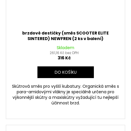
brzdové destičky (směs SCOOTER ELITE
SINTERED) NEWFREN (2 ks v balení)
Skladem
261,16 Kč bez DPH
316 Kč
DO KOŠÍKU
Skútrová směs pro vyšší kubatury. Organická směs s
para-amidovými vlákny je speciálně určena pro
výkonnější skútry a maxiskútry vyžadující tu nejlepší
účinnost brzd.