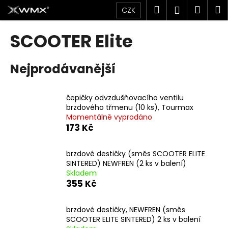
K
Přejít
Hledat
Náku
M
Přihlášen
CZK
na
o
obsah
Zpět
Zpět
košík
š
SCOOTER Elite
í
C
k
Nejprodávanější
o
p
o
čepičky odvzdušňovacího ventilu
t
brzdového třmenu (10 ks), Tourmax
Momentálně vyprodáno
ř
173 Kč
e
b
brzdové destičky (směs SCOOTER ELITE
u
SINTERED) NEWFREN (2 ks v balení)
j
Skladem
355 Kč
e
t
brzdové destičky, NEWFREN (směs
e
SCOOTER ELITE SINTERED) 2 ks v balení
n