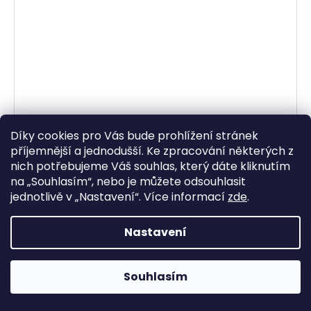
Díky cookies pro Vás bude prohlížení stránek
příjemnější a jednodušší. Ke zpracování některých z
nich potřebujeme Váš souhlas, který dáte kliknutím
na „
Souhlasím
“, nebo je můžete odsouhlasit
jednotlivě v „
Nastavení
“.
Více informací
zde
.
Nastavení
Souhlasím
brzdové destičky (směs SCOOTER ELITE
SINTERED) NEWFREN (2 ks v balení)