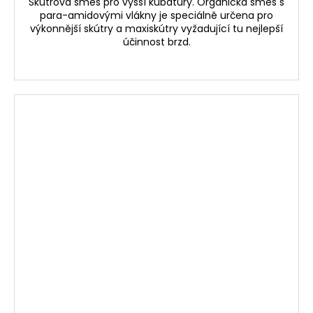
Skútrová směs pro vyšší kubatury. Organická směs s
para-amidovými vlákny je speciálně určena pro
výkonnější skútry a maxiskútry vyžadující tu nejlepší
účinnost brzd.