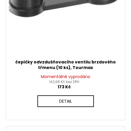
č
d
u
u
j
k
e
t
m
ů
e
PITBIKE
PŘEDNÍ
TLUMIČE,
čepičky odvzdušňovacího ventilu brzdového
VIDLICE
třmenu (10 ks), Tourmax
795MM
WPB
Momentálně vyprodáno
RACE
142,98 Kč bez DPH
173 Kč
3
600
Kč
DETAIL