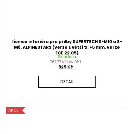
lícnice interiéru pro přilby SUPERTECH S-M10 a S-
M8, ALPINESTARS (verze s větší tl. +5 mm, verze
ECE 22.05)
Skladem
767,77 Kč bez DPH
929 Kč
DETAIL
AKCE