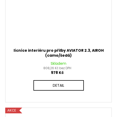
lícníce interiéru pro přilby AVIATOR 2.3, AIROH
(camo/šedá)
Skladem
808,26 Kč bez DPH
978 Kč
DETAIL
AKCE