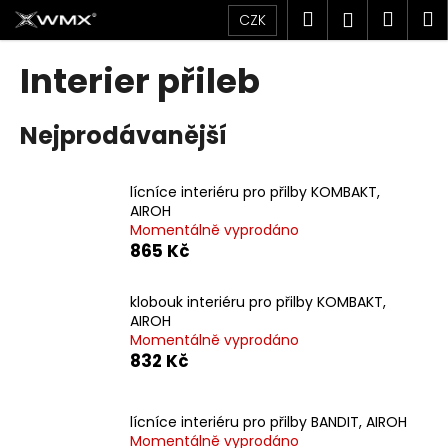
K
Přejít
Hledat
Náku
M
Přihlášen
CZK
na
o
obsah
Zpět
Zpět
košík
š
Interier přileb
í
C
k
Nejprodávanější
o
p
o
lícníce interiéru pro přilby KOMBAKT,
t
AIROH
Momentálně vyprodáno
ř
865 Kč
e
b
klobouk interiéru pro přilby KOMBAKT,
u
AIROH
j
Momentálně vyprodáno
832 Kč
e
t
e
lícníce interiéru pro přilby BANDIT, AIROH
n
Momentálně vyprodáno