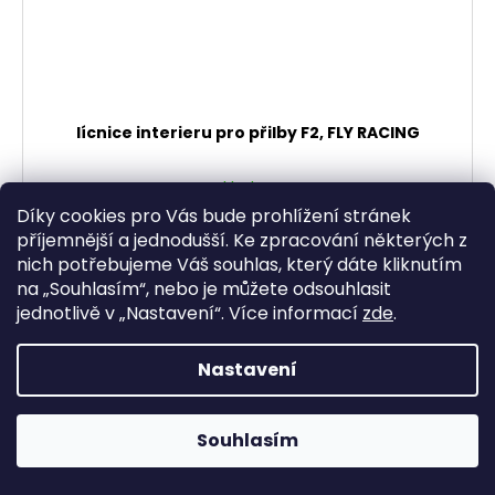
lícnice interieru pro přilby F2, FLY RACING
Skladem
od 304,13 Kč bez DPH
Díky cookies pro Vás bude prohlížení stránek
368 Kč
od
příjemnější a jednodušší. Ke zpracování některých z
nich potřebujeme Váš souhlas, který dáte kliknutím
DETAIL
na „
Souhlasím
“, nebo je můžete odsouhlasit
jednotlivě v „
Nastavení
“.
Více informací
zde
.
Nastavení
Souhlasím