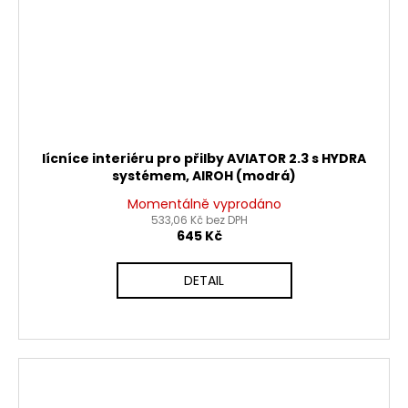
lícníce interiéru pro přilby AVIATOR 2.3 s HYDRA
systémem, AIROH (modrá)
Momentálně vyprodáno
533,06 Kč bez DPH
645 Kč
DETAIL