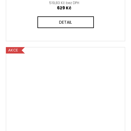
519,83 Kč bez DPH
629 Kč
DETAIL
AKCE