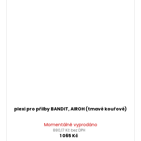
plexi pro přilby BANDIT, AIROH (tmavé kouřové)
Momentálně vyprodáno
880,17 Kč bez DPH
1 065 Kč