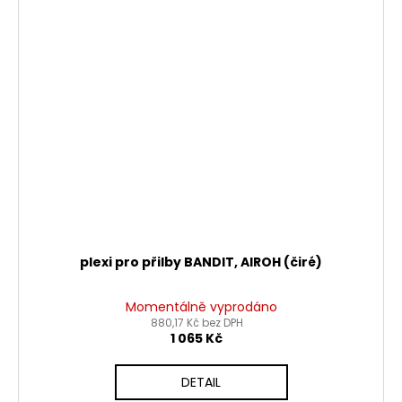
plexi pro přilby BANDIT, AIROH (čiré)
Momentálně vyprodáno
880,17 Kč bez DPH
1 065 Kč
DETAIL