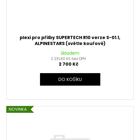
č
d
u
u
j
k
e
t
m
e
ů
plexi pro přilby SUPERTECH R10 verze S-01.1,
ALPINESTARS (světle kouřové)
Skladem
LOŽISKO
KOLA
2 231,40 Kč bez DPH
6202
2 700 Kč
2RS
STOMP,
DO KOŠÍKU
DEMONX
,WPB
70
Kč
NOVINKA