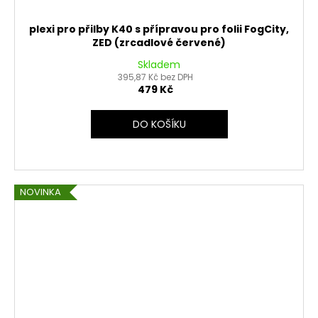
plexi pro přilby K40 s přípravou pro folii FogCity,
ZED (zrcadlové červené)
Skladem
395,87 Kč bez DPH
479 Kč
DO KOŠÍKU
NOVINKA