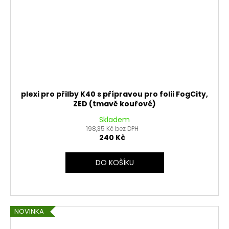
plexi pro přilby K40 s přípravou pro folii FogCity,
ZED (tmavě kouřové)
Skladem
198,35 Kč bez DPH
240 Kč
DO KOŠÍKU
NOVINKA