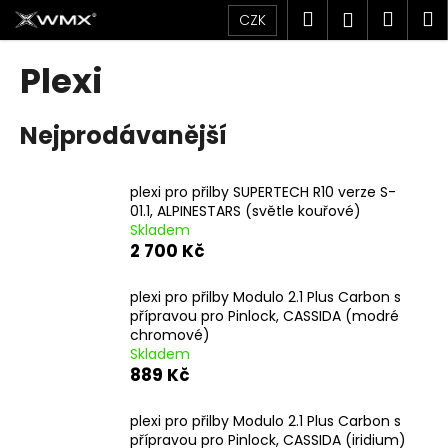
K
Přejít
Hledat
Náku
M
Přihlášen
CZK
na
o
obsah
Zpět
Zpět
košík
š
Plexi
í
C
k
Nejprodávanější
o
p
o
plexi pro přilby SUPERTECH R10 verze S-
t
01.1, ALPINESTARS (světle kouřové)
Skladem
ř
2 700 Kč
e
b
plexi pro přilby Modulo 2.1 Plus Carbon s
u
přípravou pro Pinlock, CASSIDA (modré
chromové)
j
Skladem
e
889 Kč
t
e
plexi pro přilby Modulo 2.1 Plus Carbon s
přípravou pro Pinlock, CASSIDA (iridium)
n