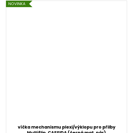
NOVINKA
víčka mechanismu plexi/výklopu pro přilby
Multiflip, CASSIDA (černá mat, pár)