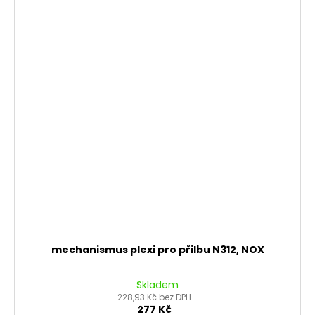
mechanismus plexi pro přilbu N312, NOX
Skladem
228,93 Kč bez DPH
277 Kč