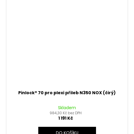
Pinlock® 70 pro plexi přileb N350 NOX (čirý)
Skladem
984,30 Kč bez DPH
1 191 Kč
DO KOŠÍKU