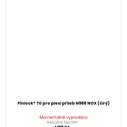
Pinlock® 70 pro plexi přileb N968 NOX (čirý)
Momentálně vyprodáno
990,08 Kč bez DPH