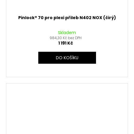
Pinlock® 70 pro plexi přileb N402 NOX (čirý)
Skladem
984,30 Kč bez DPH
1 191 Kč
DO KOŠÍKU