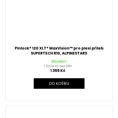
Pinlock® 120 XLT® MaxVision™ pro plexi přileb
SUPERTECH R10, ALPINESTARS
Skladem
1 123,14 Kč bez DPH
1 359 Kč
DO KOŠÍKU