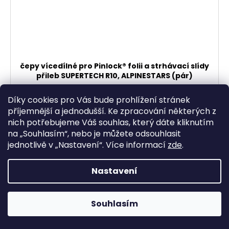
čepy vícedílné pro Pinlock® folii a strhávací slídy
přileb SUPERTECH R10, ALPINESTARS (pár)
Skladem
Díky cookies pro Vás bude prohlížení stránek
106,61 Kč bez DPH
129 Kč
příjemnější a jednodušší. Ke zpracování některých z
nich potřebujeme Váš souhlas, který dáte kliknutím
na „
Souhlasím
“, nebo je můžete odsouhlasit
DO KOŠÍKU
jednotlivě v „
Nastavení
“.
Více informací
zde
.
Nastavení
Souhlasím