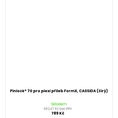
Pinlock® 70 pro plexi přileb FormX, CASSIDA (čirý)
Skladem
652,07 Kč bez DPH
789 Kč