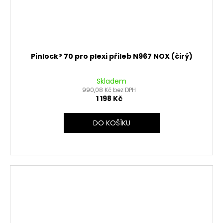
Pinlock® 70 pro plexi přileb N967 NOX (čirý)
Skladem
990,08 Kč bez DPH
1 198 Kč
DO KOŠÍKU