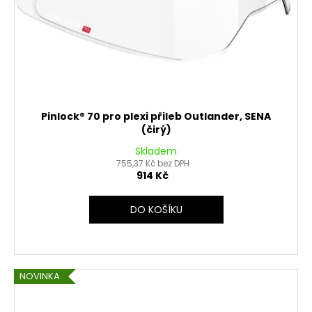
Pinlock® 70 pro plexi přileb Outlander, SENA
(čirý)
Skladem
755,37 Kč bez DPH
914 Kč
DO KOŠÍKU
NOVINKA