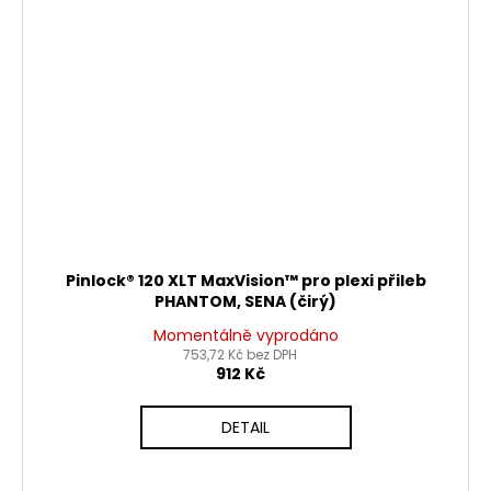
Pinlock® 120 XLT MaxVision™ pro plexi přileb
PHANTOM, SENA (čirý)
Momentálně vyprodáno
753,72 Kč bez DPH
912 Kč
DETAIL