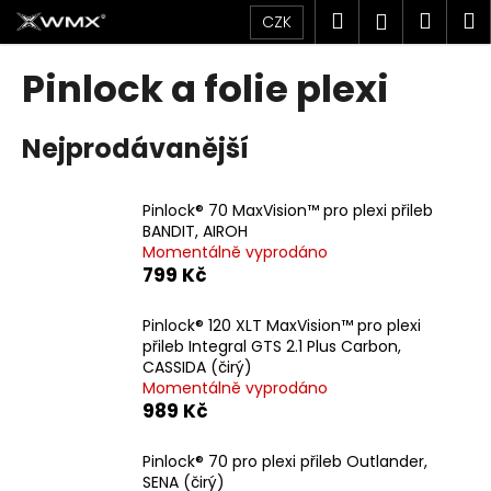
K
Přejít
Hledat
Náku
M
Přihlášen
CZK
na
o
obsah
Zpět
Zpět
košík
š
Pinlock a folie plexi
í
C
k
Nejprodávanější
o
p
o
Pinlock® 70 MaxVision™ pro plexi přileb
t
BANDIT, AIROH
Momentálně vyprodáno
ř
799 Kč
e
b
Pinlock® 120 XLT MaxVision™ pro plexi
u
přileb Integral GTS 2.1 Plus Carbon,
CASSIDA (čirý)
j
Momentálně vyprodáno
e
989 Kč
t
e
Pinlock® 70 pro plexi přileb Outlander,
SENA (čirý)
n