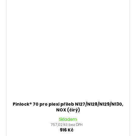
Pinlock® 70 pro plexi přileb N127/N128/N129/N130,
NOX (čirý)
Skladem
757,02 Kč bez DPH
916 Kč