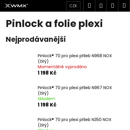
K
Přejít
Hledat
Náku
M
Přihlášen
CZK
na
o
obsah
Zpět
Zpět
košík
š
Pinlock a folie plexi
í
C
k
Nejprodávanější
o
p
o
Pinlock® 70 pro plexi přileb N968 NOX
t
(čirý)
Momentálně vyprodáno
ř
1 198 Kč
e
b
Pinlock® 70 pro plexi přileb N967 NOX
u
(čirý)
j
Skladem
1 198 Kč
e
t
Pinlock® 70 pro plexi přileb N350 NOX
e
(čirý)
n