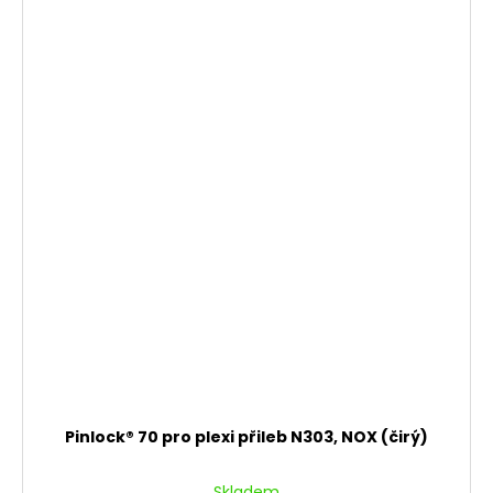
Pinlock® 70 pro plexi přileb N303, NOX (čirý)
Skladem