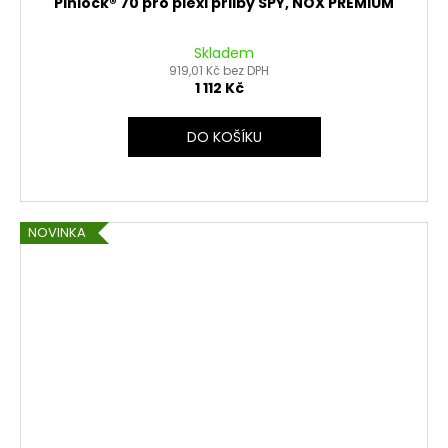
Pinlock® 70 pro plexi přilby SPY, NOX PREMIUM
Skladem
919,01 Kč bez DPH
1 112 Kč
DO KOŠÍKU
NOVINKA