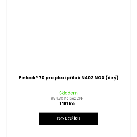
Pinlock® 70 pro plexi přileb N402 NOX (čirý)
Skladem
984,30 Kč bez DPH
1 191 Kč
DO KOŠÍKU