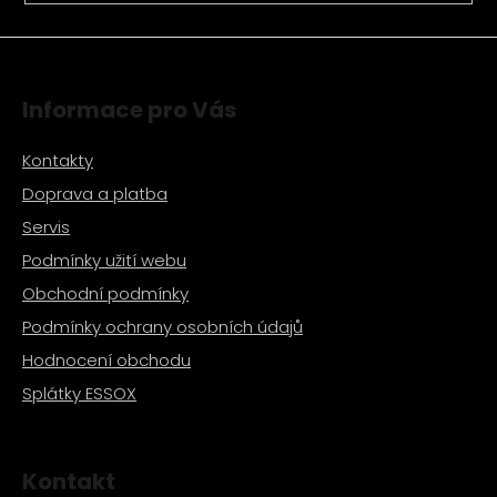
ý
p
i
s
Informace pro Vás
u
Kontakty
Doprava a platba
Servis
Podmínky užití webu
Obchodní podmínky
Podmínky ochrany osobních údajů
Hodnocení obchodu
Splátky ESSOX
Kontakt