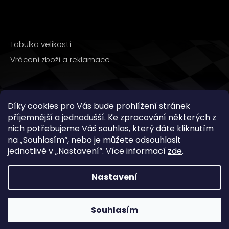
Tabulka velikostí
Vrácení zboží a reklamace
SLEDUJTE NÁS
Díky cookies pro Vás bude prohlížení stránek
příjemnější a jednodušší. Ke zpracování některých z
nich potřebujeme Váš souhlas, který dáte kliknutím
na „
Souhlasím
“, nebo je můžete odsouhlasit
jednotlivě v „
Nastavení
“.
Více informací
zde
.
Nastavení
Copyright 2026
WMX STORE
. Všechna práva
vyhrazena.
Souhlasím