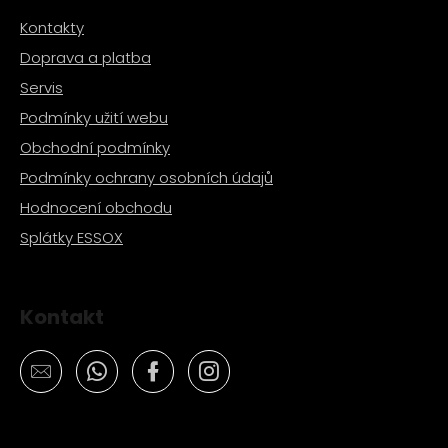
č
u
Kontakty
j
Doprava a platba
e
Servis
m
e
Podmínky užití webu
Obchodní podmínky
PITBIKE
Podmínky ochrany osobních údajů
BRZDOVÁ
PÁČKA,
Hodnocení obchodu
SKLOPNÁ
Splátky ESSOX
STOMP
JUICEBOX
280
Kč
Kontakt