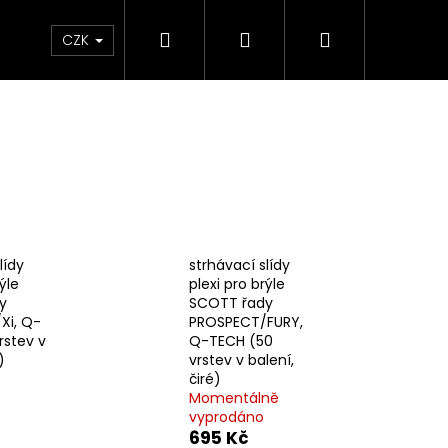
Hledat
Přihlášení
Nákupní
e & Maziva
Příslušenství
Dárkové Poukaz
CZK
košík
lídy
strhávací slídy
ýle
plexi pro brýle
y
SCOTT řady
Xi, Q-
PROSPECT/FURY,
rstev v
Q-TECH (50
)
vrstev v balení,
čiré)
Následující
Momentálně
vyprodáno
695 Kč