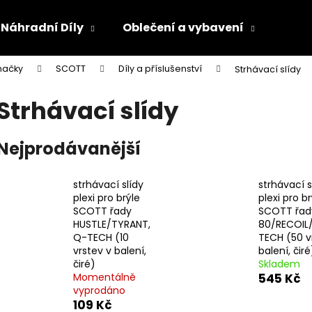
Náhradní Díly
Oblečení a vybavení
Olej
načky
SCOTT
Díly a příslušenství
Strhávací slídy
Co potřebujete najít?
Strhávací slídy
HLEDAT
Nejprodávanější
strhávací slídy
strhávací s
Doporučujeme
plexi pro brýle
plexi pro br
SCOTT řady
SCOTT řad
HUSTLE/TYRANT,
80/RECOIL/
Q-TECH (10
TECH (50 v
vrstev v balení,
balení, čiré
čiré)
Skladem
Momentálně
545 Kč
vyprodáno
109 Kč