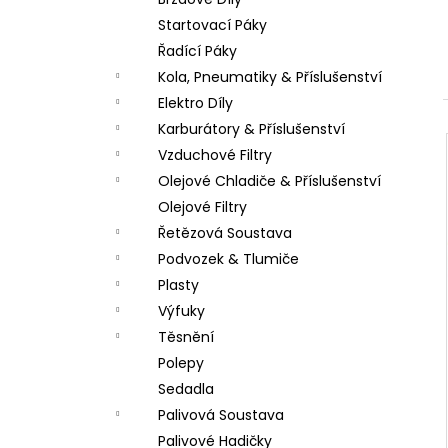
PITBIKE DUŠE PŘEDNÍ 14 PALCŮ
l
Startovací Páky
200 Kč
Řadící Páky
Kola, Pneumatiky & Příslušenství
Elektro Díly
Karburátory & Příslušenství
Vzduchové Filtry
Olejové Chladiče & Příslušenství
Olejové Filtry
Řetězová Soustava
Podvozek & Tlumiče
Plasty
Výfuky
Těsnění
Polepy
Sedadla
Palivová Soustava
Palivové Hadičky