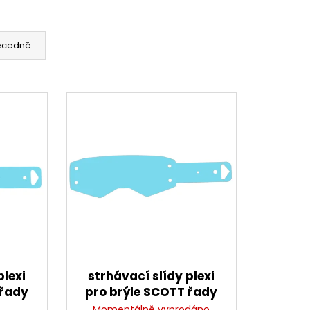
CENÍ MOTORU,
105MM STOMP,
ecedně
plexi
strhávací slídy plexi
 řady
pro brýle SCOTT řady
-TECH
PROSPECT/FURY, Q-
Momentálně vyprodáno