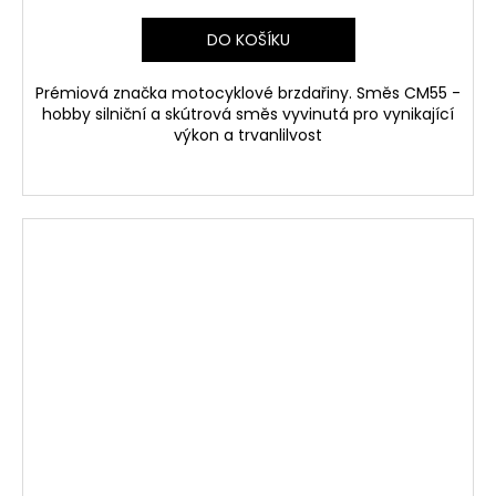
DO KOŠÍKU
Prémiová značka motocyklové brzdařiny. Směs CM55 -
hobby silniční a skútrová směs vyvinutá pro vynikající
výkon a trvanlilvost