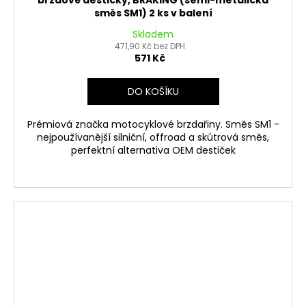
směs SM1) 2 ks v balení
Skladem
471,90 Kč bez DPH
571 Kč
DO KOŠÍKU
Prémiová značka motocyklové brzdařiny. Směs SM1 -
nejpoužívanější silniční, offroad a skútrová směs,
perfektní alternativa OEM destiček