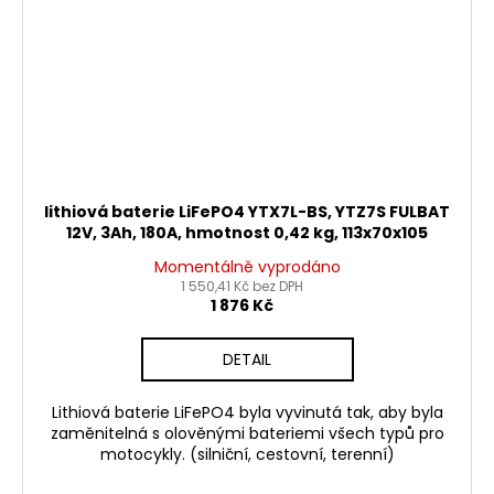
lithiová baterie LiFePO4 YTX7L-BS, YTZ7S FULBAT
12V, 3Ah, 180A, hmotnost 0,42 kg, 113x70x105
Momentálně vyprodáno
1 550,41 Kč bez DPH
1 876 Kč
DETAIL
Lithiová baterie LiFePO4 byla vyvinutá tak, aby byla
zaměnitelná s olověnými bateriemi všech typů pro
motocykly. (silniční, cestovní, terenní)