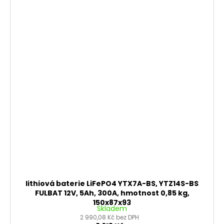
lithiová baterie LiFePO4 YTX7A-BS, YTZ14S-BS
FULBAT 12V, 5Ah, 300A, hmotnost 0,85 kg,
150x87x93
Skladem
2 990,08 Kč bez DPH