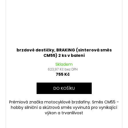
brzdové destičky, BRAKING (sinterová směs
CM55) 2 ks v balení
Skladem
623,97 Kč bez DPH
755 Kč
DO KOŠÍKU
Prémiová značka motocyklové brzdařiny. Směs CM55 -
hobby silniční a skútrová směs vyvinutá pro vynikající
výkon a trvanlilvost