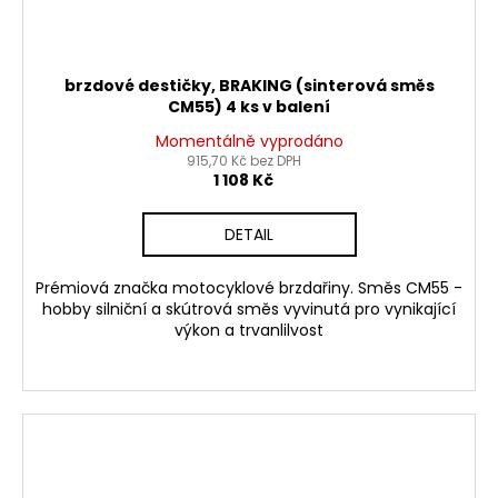
brzdové destičky, BRAKING (sinterová směs
CM55) 4 ks v balení
Momentálně vyprodáno
915,70 Kč bez DPH
1 108 Kč
DETAIL
Prémiová značka motocyklové brzdařiny. Směs CM55 -
hobby silniční a skútrová směs vyvinutá pro vynikající
výkon a trvanlilvost