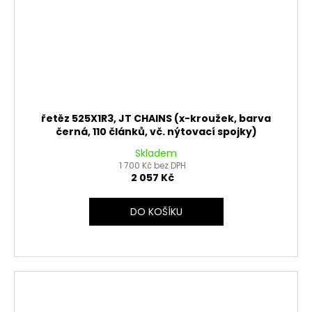
řetěz 525X1R3, JT CHAINS (x-kroužek, barva
černá, 110 článků, vč. nýtovací spojky)
Skladem
1 700 Kč bez DPH
2 057 Kč
DO KOŠÍKU