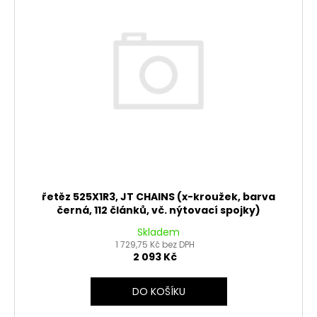
řetěz 525X1R3, JT CHAINS (x-kroužek, barva
černá, 112 článků, vč. nýtovací spojky)
Skladem
1 729,75 Kč bez DPH
2 093 Kč
DO KOŠÍKU