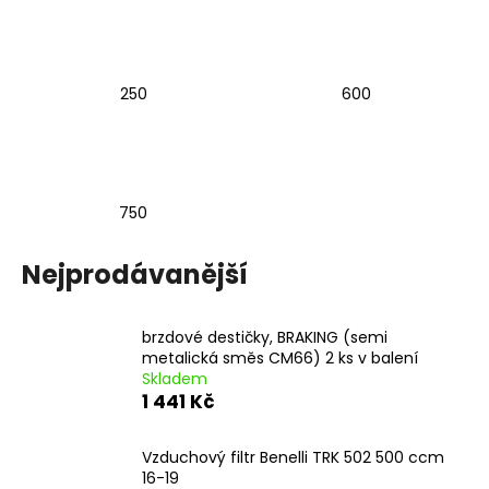
a
j
í
250
600
t
?
750
HLEDAT
Nejprodávanější
brzdové destičky, BRAKING (semi
D
metalická směs CM66) 2 ks v balení
o
Skladem
p
1 441 Kč
o
r
Vzduchový filtr Benelli TRK 502 500 ccm
u
16-19