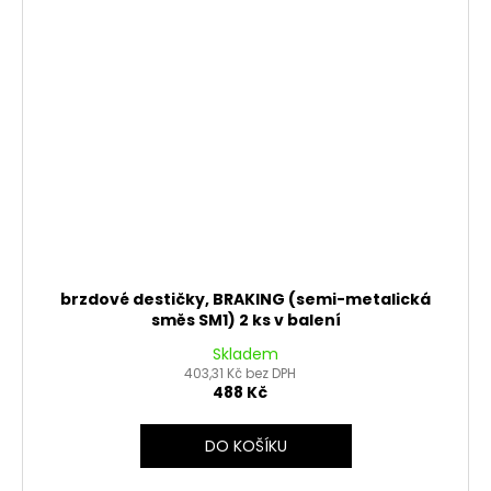
brzdové destičky, BRAKING (semi-metalická
směs SM1) 2 ks v balení
Skladem
403,31 Kč bez DPH
488 Kč
DO KOŠÍKU