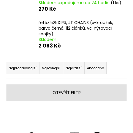
č
Skladem expedujeme do 24 hodin
(1 ks)
u
270 Kč
j
e
řetěz 525X1R3, JT CHAINS (x-kroužek,
m
barva černá, 112 článků, vč. nýtovací
e
spojky)
Skladem
2 093 Kč
OPRAVNÁ
SADA
Ř
BRZDOVÉHO
TŘMENU
a
Nejprodávanější
Nejlevnější
Nejdražší
Abecedně
PITBIKE
z
YCF
e
135
Kč
n
OTEVŘÍT FILTR
í
p
V
r
ý
o
p
d