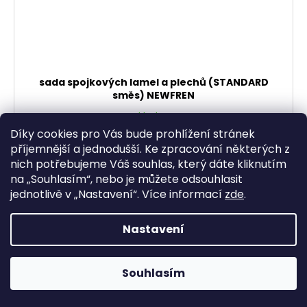
sada spojkových lamel a plechů (STANDARD
směs) NEWFREN
Skladem
1 990,08 Kč bez DPH
Díky cookies pro Vás bude prohlížení stránek
2 408 Kč
příjemnější a jednodušší. Ke zpracování některých z
nich potřebujeme Váš souhlas, který dáte kliknutím
DO KOŠÍKU
na „
Souhlasím
“, nebo je můžete odsouhlasit
jednotlivě v „
Nastavení
“.
Více informací
zde
.
STANDARD = organická směs standardní směs vhodná
pro normální použití, hobby jezdce nebo starší
Nastavení
motocykly nevhodná pro extrémní podmínky a závody
Souhlasím