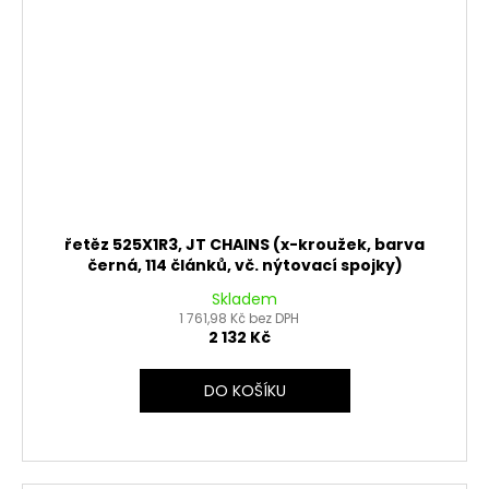
řetěz 525X1R3, JT CHAINS (x-kroužek, barva
černá, 114 článků, vč. nýtovací spojky)
Skladem
1 761,98 Kč bez DPH
2 132 Kč
DO KOŠÍKU