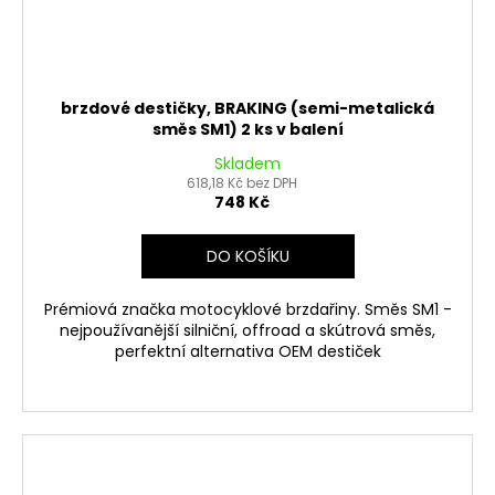
brzdové destičky, BRAKING (semi-metalická
směs SM1) 2 ks v balení
Skladem
618,18 Kč bez DPH
748 Kč
DO KOŠÍKU
Prémiová značka motocyklové brzdařiny. Směs SM1 -
nejpoužívanější silniční, offroad a skútrová směs,
perfektní alternativa OEM destiček