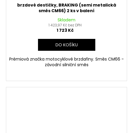
brzdové destičky, BRAKING (semi metalická
směs CM66) 2 ks v balení
Skladem
1 423,97 Kč bez DPH
1 723 Kč
DO KOŠÍKU
Prémiová značka motocyklové brzdařiny. Směs CM66 -
závodní silniční směs