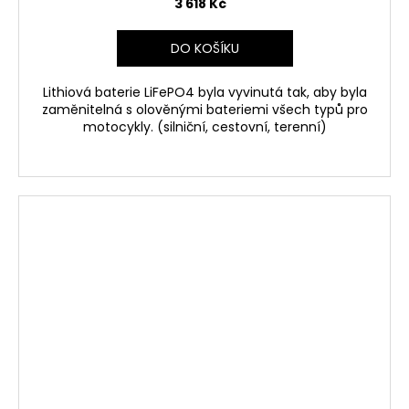
3 618 Kč
DO KOŠÍKU
Lithiová baterie LiFePO4 byla vyvinutá tak, aby byla
zaměnitelná s olověnými bateriemi všech typů pro
motocykly. (silniční, cestovní, terenní)