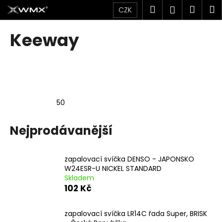
K
Přejít
Hledat
Náku
M
Přihlášen
CZK
na
o
obsah
Zpět
Zpět
košík
š
Keeway
í
C
k
o
p
o
50
t
ř
Nejprodávanější
e
b
u
zapalovací svíčka DENSO - JAPONSKO
j
W24ESR-U NICKEL STANDARD
Skladem
e
102 Kč
t
e
zapalovací svíčka LR14C řada Super, BRISK
n