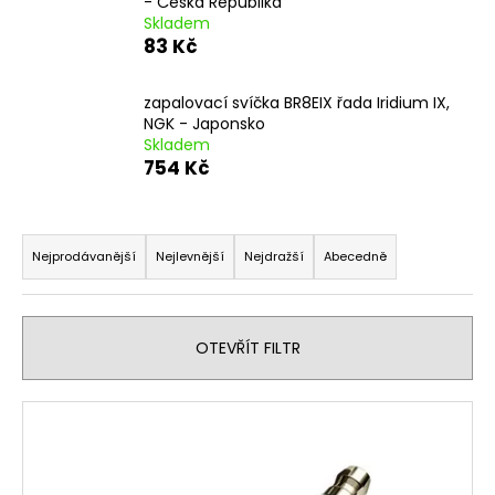
- Česká Republika
a
Skladem
83 Kč
j
í
zapalovací svíčka BR8EIX řada Iridium IX,
t
NGK - Japonsko
?
Skladem
754 Kč
Ř
a
HLEDAT
Nejprodávanější
Nejlevnější
Nejdražší
Abecedně
z
e
n
D
OTEVŘÍT FILTR
í
o
p
p
V
o
r
ý
r
o
p
u
d