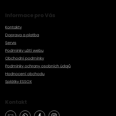
i
s
Informace pro Vás
u
Kontakty
Doprava a platba
Servis
Podmínky užití webu
Obchodní podmínky
Podmínky ochrany osobních údajů
Hodnocení obchodu
Splátky ESSOX
Kontakt