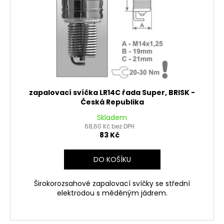
zapalovací svíčka LR14C řada Super, BRISK -
Česká Republika
Skladem
68,60 Kč bez DPH
83 Kč
DO KOŠÍKU
Širokorozsahové zapalovací svíčky se střední
elektrodou s měděným jádrem.