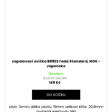
zapalovací svíčka BR8ES řada Standard, NGK -
Japonsko
Skladem
122,31 Kč bez DPH
148 Kč
DO KOŠÍKU
závit: 14mm délka závitu: 19mm velikost klíče: 20,8mm
materiál elektrody: Nikl