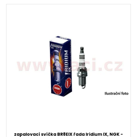
zapalovací svíčka BR8EIX řada Iridium IX, NGK -