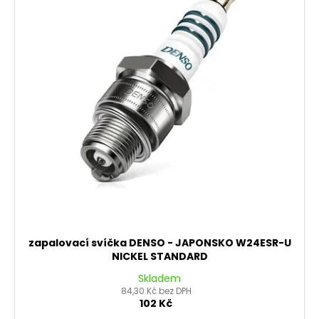
i
č
u
u
s
k
j
p
e
t
r
m
ů
o
e
d
u
PITBIKE
k
DUŠE
PŘEDNÍ
t
14
ů
PALCŮ
200
Kč
zapalovací svíčka DENSO - JAPONSKO W24ESR-U
NICKEL STANDARD
Skladem
84,30 Kč bez DPH
102 Kč