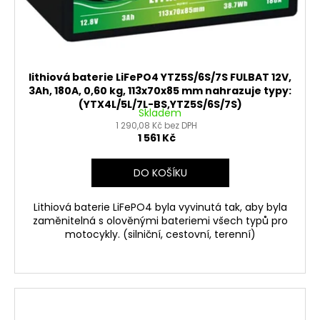
lithiová baterie LiFePO4 YTZ5S/6S/7S FULBAT 12V,
3Ah, 180A, 0,60 kg, 113x70x85 mm nahrazuje typy:
(YTX4L/5L/7L-BS,YTZ5S/6S/7S)
Skladem
1 290,08 Kč bez DPH
1 561 Kč
DO KOŠÍKU
Lithiová baterie LiFePO4 byla vyvinutá tak, aby byla
zaměnitelná s olověnými bateriemi všech typů pro
motocykly. (silniční, cestovní, terenní)