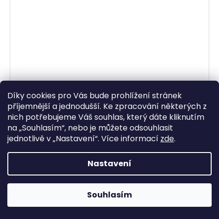
Díky cookies pro Vás bude prohlížení stránek
příjemnější a jednodušší. Ke zpracování některých z
nich potřebujeme Váš souhlas, který dáte kliknutím
na „
Souhlasím
“, nebo je můžete odsouhlasit
ocelová rozeta pro sekundární řetězy typu 525,
jednotlivě v „
Nastavení
“.
Více informací
zde
.
SUNSTAR (43 zubů)
Skladem
Nastavení
541,32 Kč bez DPH
655 Kč
Souhlasím
DO KOŠÍKU