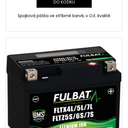
DO KOŠÍKU
Spojková páčka ve stříbrné barvě, v O.E. kvalitě