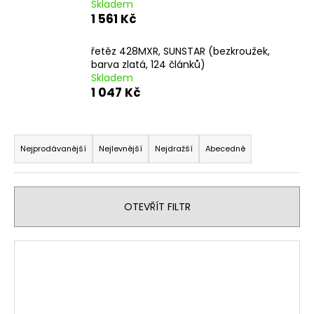
Skladem
1 561 Kč
řetěz 428MXR, SUNSTAR (bezkroužek,
barva zlatá, 124 článků)
Skladem
1 047 Kč
Ř
a
Nejprodávanější
Nejlevnější
Nejdražší
Abecedně
z
e
n
OTEVŘÍT FILTR
í
p
V
r
ý
o
p
d
i