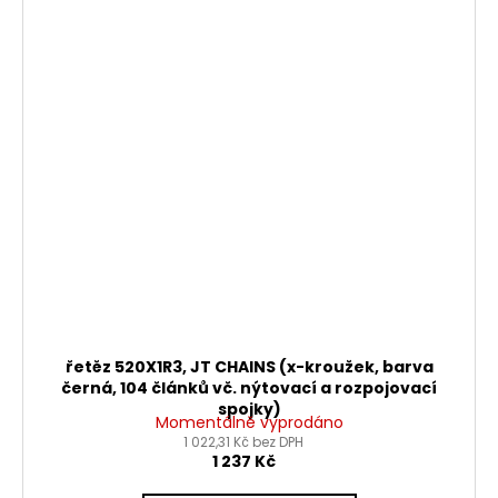
řetěz 520X1R3, JT CHAINS (x-kroužek, barva
černá, 104 článků vč. nýtovací a rozpojovací
spojky)
Momentálně vyprodáno
1 022,31 Kč bez DPH
1 237 Kč