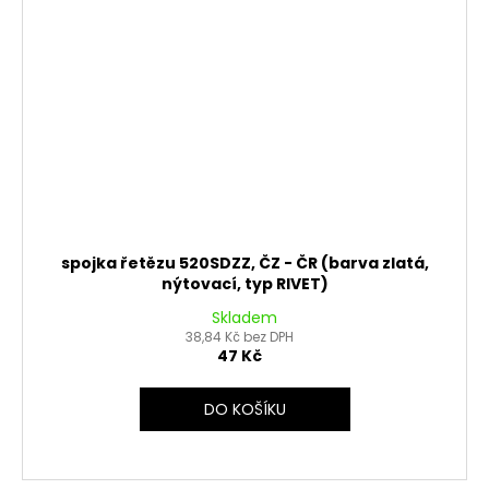
spojka řetězu 520SDZZ, ČZ - ČR (barva zlatá,
nýtovací, typ RIVET)
Skladem
38,84 Kč bez DPH
47 Kč
DO KOŠÍKU