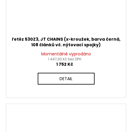
řetěz 530Z3, JT CHAINS (x-kroužek, barva černá,
108 článků vč. nýtovací spojky)
Momentálně vyprodáno
1 447,93 Kč bez DPH
1 752 Kč
DETAIL