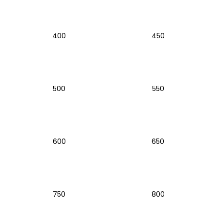
č
u
j
e
400
450
m
e
LOŽISKO
500
550
KOLA
6202
2RS
STOMP,
DEMONX
,WPB
600
650
70
Kč
750
800