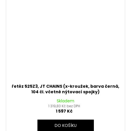
řetěz 525Z3, JT CHAINS (x-kroužek, barva černá,
104 čl. včetně nýtovací spojky)
Skladem
1 319,83 Kč bez DPH
1 597 Kč
DO KOŠÍKU