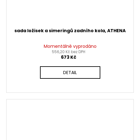
sada ložisek a simeringů zadního kola, ATHENA
Momentálně vyprodáno
556,20 Kč bez DPH
673 Kč
DETAIL