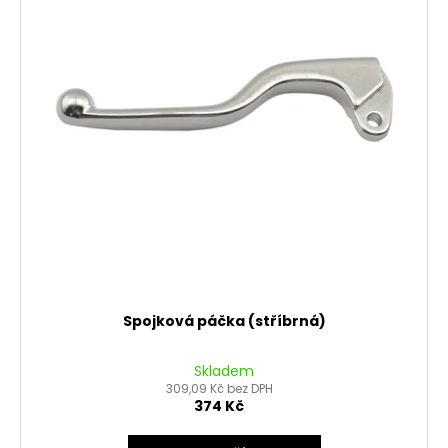
u
s
k
p
t
r
ů
o
d
u
k
t
ů
Spojková páčka (stříbrná)
Skladem
309,09 Kč bez DPH
374 Kč