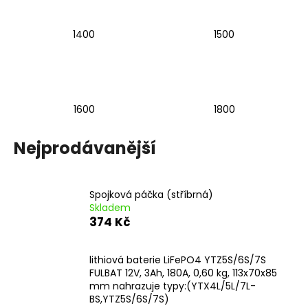
1400
1500
1600
1800
Nejprodávanější
Spojková páčka (stříbrná)
Skladem
374 Kč
lithiová baterie LiFePO4 YTZ5S/6S/7S
FULBAT 12V, 3Ah, 180A, 0,60 kg, 113x70x85
mm nahrazuje typy:(YTX4L/5L/7L-
BS,YTZ5S/6S/7S)