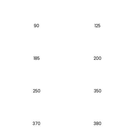
a
j
í
90
125
t
?
185
200
HLEDAT
250
350
D
o
p
o
r
370
380
u