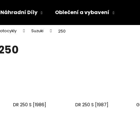
Náhradní Díly
Oblečení a vybavení
Olej
otocykly
Suzuki
250
Co potřebujete najít?
250
HLEDAT
Doporučujeme
DR 250 S [1986]
DR 250 S [1987]
G