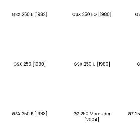
ŠROUBY K UCHYCENÍ MOTORU,
OPRAVNÁ SADA
M8X115MM, M8X105MM STOMP,
PITBIKE YCF
DEMONX, WPB
GSX 250 E [1982]
GSX 250 EG [1980]
GS
135 Kč
120 Kč
GSX 250 [1980]
GSX 250 U [1980]
G
GSX 250 E [1983]
GZ 250 Marauder
GZ 25
[2004]