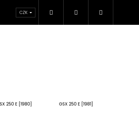
Hledat
Přihlášení
Nákupní
e & Maziva
Příslušenství
Dárkové Poukaz
CZK
košík
SX 250 E [1980]
GSX 250 E [1981]
Následující