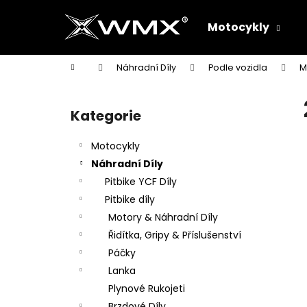
K
Přejít
na
o
Motocykly
obsah
Zpět
Zpět
š
do
do
í
Domů
Náhradní Díly
Podle vozidla
M
k
obchodu
obchodu
P
o
Kategorie
Přeskočit
s
kategorie
t
Motocykly
r
Náhradní Díly
a
Pitbike YCF Díly
n
Pitbike díly
n
Motory & Náhradní Díly
í
Řidítka, Gripy & Příslušenství
p
Páčky
a
Lanka
n
Plynové Rukojeti
e
Brzdové Díly