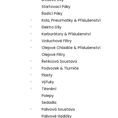
PITBIKE SPOJKOVÉ LANKO 94CM, VÝSUV
l
6CM STOMP, DEMONX ,WPB
Startovací Páky
180 Kč
Řadící Páky
Kola, Pneumatiky & Příslušenství
Elektro Díly
Karburátory & Příslušenství
Vzduchové Filtry
Olejové Chladiče & Příslušenství
Olejové Filtry
Řetězová Soustava
Podvozek & Tlumiče
Plasty
Výfuky
Těsnění
Polepy
Sedadla
Palivová Soustava
Palivové Hadičky