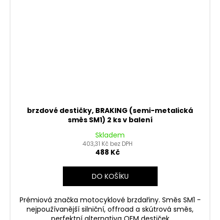
brzdové destičky, BRAKING (semi-metalická
směs SM1) 2 ks v balení
Skladem
403,31 Kč bez DPH
488 Kč
DO KOŠÍKU
Prémiová značka motocyklové brzdařiny. Směs SM1 -
nejpoužívanější silniční, offroad a skútrová směs,
perfektní alternativa OEM destiček