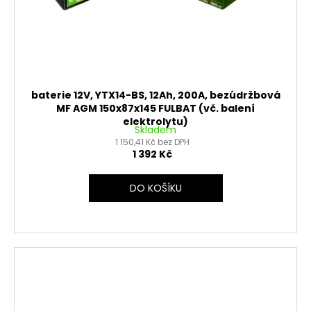
baterie 12V, YTX14-BS, 12Ah, 200A, bezúdržbová
MF AGM 150x87x145 FULBAT (vč. balení
elektrolytu)
Skladem
1 150,41 Kč bez DPH
1 392 Kč
DO KOŠÍKU