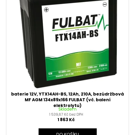
baterie 12V, YTX14AH-BS, 12Ah, 210A, bezúdržbová
MF AGM 134x89x166 FULBAT (vč. balení
elektrolytu)
Skladem
1 539,67 Kč bez DPH
1 863 Kč
DO KOŠÍKU