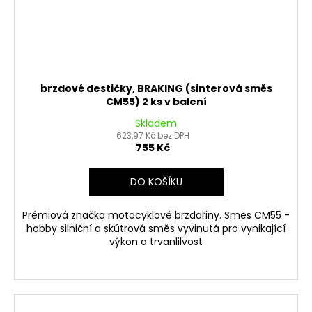
brzdové destičky, BRAKING (sinterová směs
CM55) 2 ks v balení
Skladem
623,97 Kč bez DPH
755 Kč
DO KOŠÍKU
Prémiová značka motocyklové brzdařiny. Směs CM55 -
hobby silniční a skútrová směs vyvinutá pro vynikající
výkon a trvanlilvost