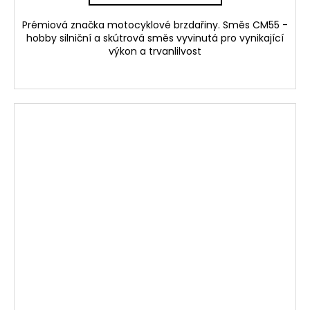
Prémiová značka motocyklové brzdařiny. Směs CM55 -
hobby silniční a skútrová směs vyvinutá pro vynikající
výkon a trvanlilvost