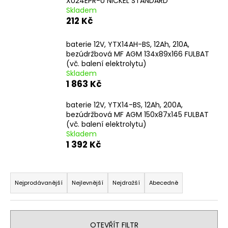
XU24EPR-U NICKEL STANDARD
a
Skladem
212 Kč
j
í
baterie 12V, YTX14AH-BS, 12Ah, 210A,
t
bezúdržbová MF AGM 134x89x166 FULBAT
?
(vč. balení elektrolytu)
Skladem
1 863 Kč
baterie 12V, YTX14-BS, 12Ah, 200A,
bezúdržbová MF AGM 150x87x145 FULBAT
HLEDAT
(vč. balení elektrolytu)
Skladem
1 392 Kč
D
Ř
o
a
p
Nejprodávanější
Nejlevnější
Nejdražší
Abecedně
o
z
r
e
u
n
OTEVŘÍT FILTR