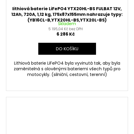
lithiová baterie LiFePO4 YTX20HL-BS FULBAT 12V,
12Ah, 720A, 1,12 kg, 175x87x155mm nahrazuje typy:
(YB16CL-B,YTX20HL-BS,YTX20L-BS)
Skladem
5 195,04 Kč bez DPH
6 286 Kč
DO KOŠÍKU
Lithiová baterie LiFePO4 byla vyvinutá tak, aby byla
zaměnitelná s olověnými bateriemi všech typů pro
motocykly. (silniční, cestovní, terenní)