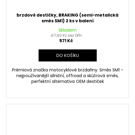
brzdové destičky, BRAKING (semi-metalická
směs SM1) 2 ks v balení
Skladem
471,90 Kč bez DPH
571 Kč
DO KOŠÍKU
Prémiová značka motocyklové brzdařiny. Směs SM1 -
nejpoužívanější silniční, offroad a skútrová směs,
perfektní alternativa OEM destiček