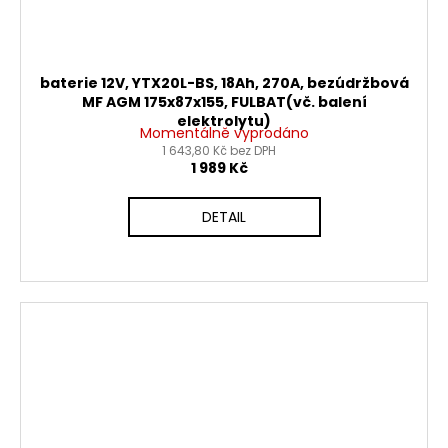
baterie 12V, YTX20L-BS, 18Ah, 270A, bezúdržbová
MF AGM 175x87x155, FULBAT(vč. balení
elektrolytu)
Momentálně vyprodáno
1 643,80 Kč bez DPH
1 989 Kč
DETAIL