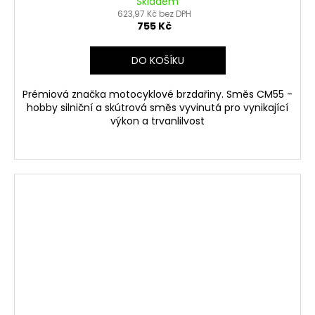
Skladem
623,97 Kč bez DPH
755 Kč
DO KOŠÍKU
Prémiová značka motocyklové brzdařiny. Směs CM55 -
hobby silniční a skútrová směs vyvinutá pro vynikající
výkon a trvanlilvost