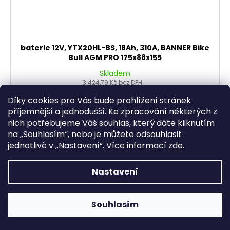
baterie 12V, YTX20HL-BS, 18Ah, 310A, BANNER Bike
Bull AGM PRO 175x88x155
Skladem
3 424,79 Kč bez DPH
4 144 Kč
Díky cookies pro Vás bude prohlížení stránek
příjemnější a jednodušší. Ke zpracování některých z
DO KOŠÍKU
nich potřebujeme Váš souhlas, který dáte kliknutím
na „
Souhlasím
“, nebo je můžete odsouhlasit
jednotlivě v „
Nastavení
“.
Více informací
zde
.
Nastavení
Souhlasím