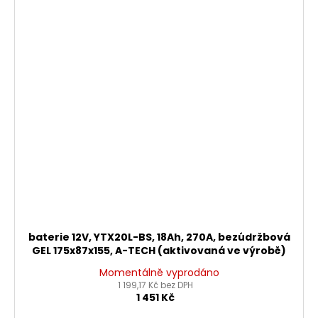
baterie 12V, YTX20L-BS, 18Ah, 270A, bezúdržbová
GEL 175x87x155, A-TECH (aktivovaná ve výrobě)
Momentálně vyprodáno
1 199,17 Kč bez DPH
1 451 Kč