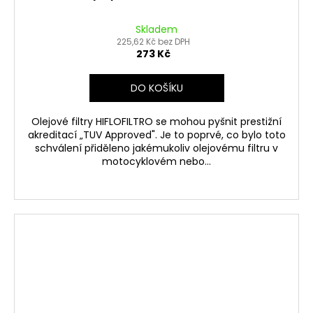
Skladem
225,62 Kč bez DPH
273 Kč
DO KOŠÍKU
Olejové filtry HIFLOFILTRO se mohou pyšnit prestižní
akreditací „TUV Approved". Je to poprvé, co bylo toto
schválení přiděleno jakémukoliv olejovému filtru v
motocyklovém nebo...