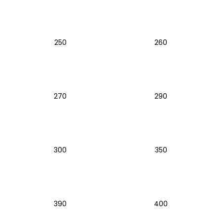
a
j
í
250
260
t
?
270
290
HLEDAT
300
350
D
o
p
o
r
390
400
u