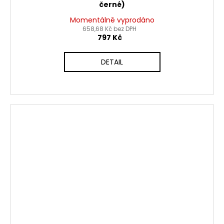
černé)
Momentálně vyprodáno
658,68 Kč bez DPH
797 Kč
DETAIL