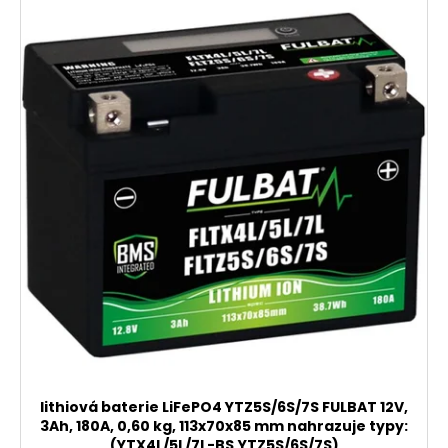
lithiová baterie LiFePO4 YTZ5S/6S/7S FULBAT 12V,
3Ah, 180A, 0,60 kg, 113x70x85 mm nahrazuje typy:
(YTX4L/5L/7L-BS,YTZ5S/6S/7S)