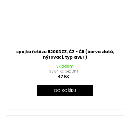
spojka řetězu 520SDZZ, ČZ - ČR (barva zlatá,
nýtovací, typ RIVET)
Skladem
38,84 Kč bez DPH
47 Kč
DO KOŠÍKU