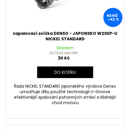
ů
52 KČ
–42 %
zapalovací svíčka DENSO - JAPONSKO W20EP-U
NICKEL STANDARD
Skladem
24,79 Kč bez DPH
30 Kč
DO KOŠÍKU
Řada NICKEL STANDARD japonského výrobce Denso
umožňuje díky použité technologii U-Groove
efektivnější spalování pohonných směsí a klidnější
chod motoru