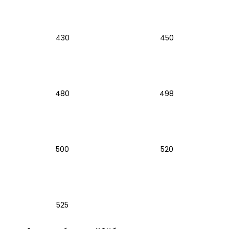
č
u
j
e
430
450
m
e
MATICE
480
498
KRKU
ŘÍZENÍ
VRCHNÍ
M22X1
PITBIKE
YCF
500
520
162
Kč
525