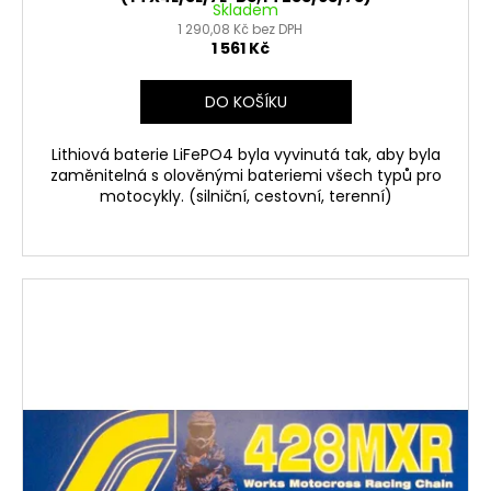
Skladem
1 290,08 Kč bez DPH
1 561 Kč
DO KOŠÍKU
Lithiová baterie LiFePO4 byla vyvinutá tak, aby byla
zaměnitelná s olověnými bateriemi všech typů pro
motocykly. (silniční, cestovní, terenní)