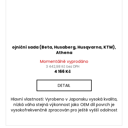
ojniční sada (Beta, Husaberg, Husqvarna, KTM),
Athena
Momentálně vyprodáno
3 442,98 Kč bez DPH
4 166 Kč
DETAIL
Hlavní vlastnosti: Vyrobeno v Japonsku vysoká kvalita,
nízká váha stejná výkonnost jako OEM díl povrch je
vysokofrekvenčně zpracován pro ještě vyšší odolnost