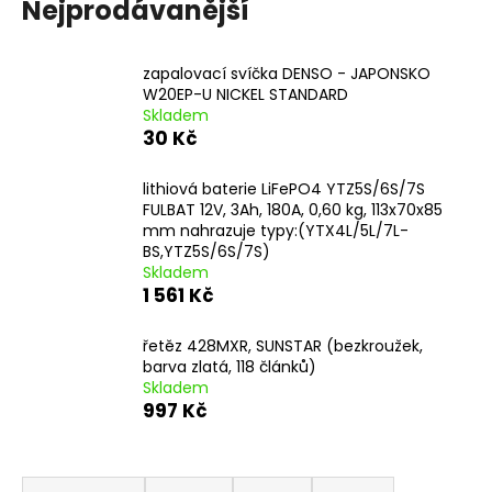
Nejprodávanější
zapalovací svíčka DENSO - JAPONSKO
W20EP-U NICKEL STANDARD
Skladem
30 Kč
lithiová baterie LiFePO4 YTZ5S/6S/7S
FULBAT 12V, 3Ah, 180A, 0,60 kg, 113x70x85
mm nahrazuje typy:(YTX4L/5L/7L-
BS,YTZ5S/6S/7S)
Skladem
1 561 Kč
řetěz 428MXR, SUNSTAR (bezkroužek,
barva zlatá, 118 článků)
Skladem
997 Kč
Ř