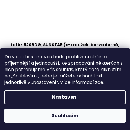
řetěz 520RDG, SUNSTAR (x-kroužek, barva černá,
112 článků)
Díky cookies pro Vás bude prohlížení stránek
Skladem
příjemnější a jednodušší. Ke zpracování některých z
1 398,35 Kč bez DPH
nich potřebujeme Váš souhlas, který dáte kliknutím
1 692 Kč
na „
Souhlasím
“, nebo je můžete odsouhlasit
jednotlivě v „
Nastavení
“.
Více informací
zde
.
DO KOŠÍKU
Nastavení
Souhlasím