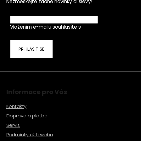
a
Nezmeškejte žádné novinky či slevy!
a
c
t
E-mail
í
í
p
Vložením e-mailu souhlasíte s
podmínkami
r
ochrany osobních údajů
v
k
PŘIHLÁSIT SE
y
v
ý
p
i
s
Informace pro Vás
u
Kontakty
Doprava a platba
Servis
Podmínky užití webu