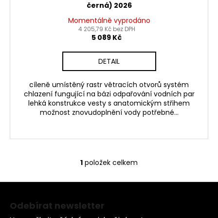
č
černá) 2026
u
Momentálně vyprodáno
j
4 205,79 Kč bez DPH
e
5 089 Kč
m
e
DETAIL
PITBIKE
cíleně umístěný rastr větracích otvorů systém
PŘEDNÍ
chlazení fungující na bázi odpařování vodních par
TLUMIČE,
lehká konstrukce vesty s anatomickým střihem
VIDLICE
možnost znovudoplnění vody potřebné...
795MM
WPB
RACE
3
600
Kč
1
položek celkem
O
v
Z
l
á
á
Odebírat newsletter
d
p