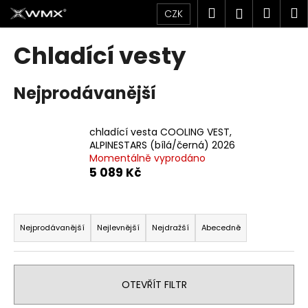
K
Přejít
Hledat
Náku
M
Přihlášen
CZK
na
o
obsah
Zpět
Zpět
košík
š
Chladící vesty
í
C
k
Nejprodávanější
o
p
o
chladící vesta COOLING VEST,
t
ALPINESTARS (bílá/černá) 2026
Momentálně vyprodáno
ř
5 089 Kč
e
b
Ř
u
a
Nejprodávanější
Nejlevnější
Nejdražší
Abecedně
j
z
e
e
t
n
OTEVŘÍT FILTR
e
í
n