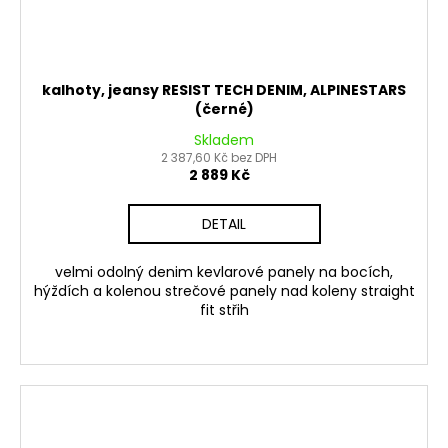
kalhoty, jeansy RESIST TECH DENIM, ALPINESTARS
(černé)
Skladem
2 387,60 Kč bez DPH
2 889 Kč
DETAIL
velmi odolný denim kevlarové panely na bocích,
hýždích a kolenou strečové panely nad koleny straight
fit střih