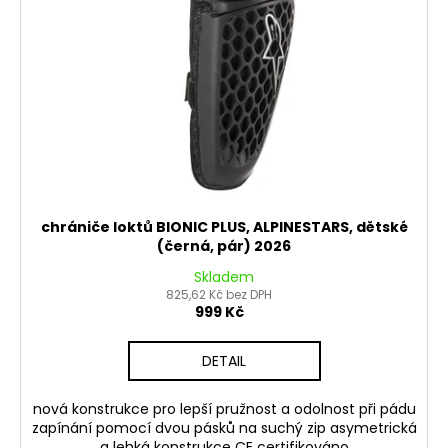
d
u
k
t
ů
chrániče loktů BIONIC PLUS, ALPINESTARS, dětské
(černá, pár) 2026
Skladem
825,62 Kč bez DPH
999 Kč
DETAIL
nová konstrukce pro lepší pružnost a odolnost při pádu
zapínání pomocí dvou pásků na suchý zip asymetrická
a lehká konstrukce CE certifikováno