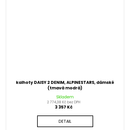
kalhoty DAISY 2 DENIM, ALPINESTARS, dámské
(tmavá modrá)
Skladem
2 774,38 Kč bez DPH
3 357 Kč
DETAIL