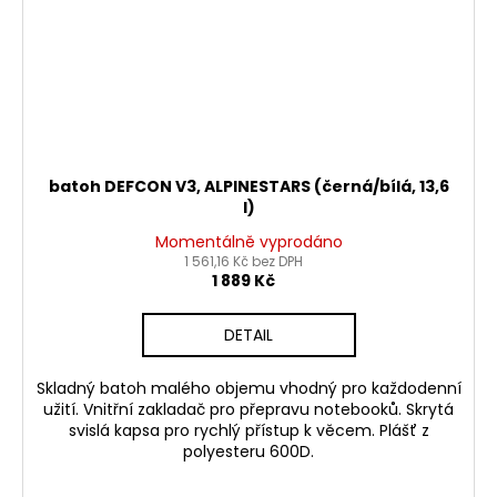
batoh DEFCON V3, ALPINESTARS (černá/bílá, 13,6
l)
Momentálně vyprodáno
1 561,16 Kč bez DPH
1 889 Kč
DETAIL
Skladný batoh malého objemu vhodný pro každodenní
užití. Vnitřní zakladač pro přepravu notebooků. Skrytá
svislá kapsa pro rychlý přístup k věcem. Plášť z
polyesteru 600D.