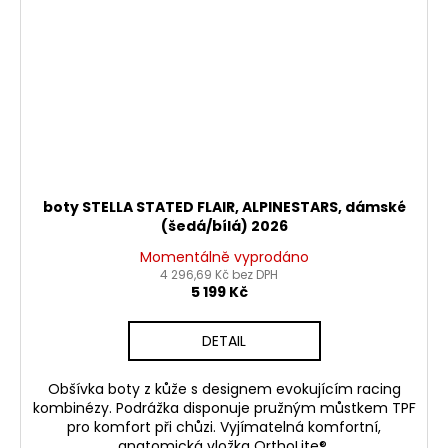
boty STELLA STATED FLAIR, ALPINESTARS, dámské
(šedá/bílá) 2026
Momentálně vyprodáno
4 296,69 Kč bez DPH
5 199 Kč
DETAIL
Obšívka boty z kůže s designem evokujícím racing
kombinézy. Podrážka disponuje pružným můstkem TPF
pro komfort při chůzi. Vyjímatelná komfortní,
anatomická vložka OrthoLite®.