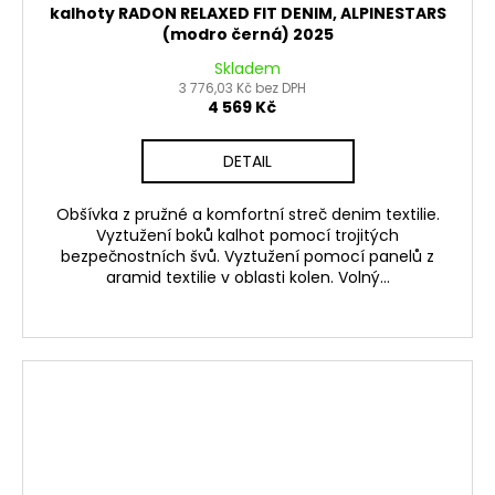
kalhoty RADON RELAXED FIT DENIM, ALPINESTARS
(modro černá) 2025
Skladem
3 776,03 Kč bez DPH
4 569 Kč
DETAIL
Obšívka z pružné a komfortní streč denim textilie.
Vyztužení boků kalhot pomocí trojitých
bezpečnostních švů. Vyztužení pomocí panelů z
aramid textilie v oblasti kolen. Volný...