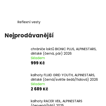
č
u
j
e
m
Reflexní vesty
e
Nejprodávanější
PITBIKE
BRZDOVÁ
PÁČKA,
chrániče loktů BIONIC PLUS, ALPINESTARS,
SKLOPNÁ
dětské (černá, pár) 2026
STOMP
Skladem
JUICEBOX
999 Kč
280
Kč
kalhoty FLUID GRID YOUTH, ALPINESTARS,
dětské (černá/světle šedá/fialová) 2026
Skladem
2 689 Kč
kalhoty RACER VEIL, ALPINESTARS
(červená/bílá) 2025