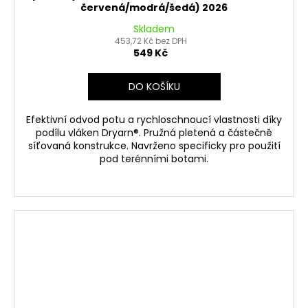
červená/modrá/šedá) 2026
Skladem
453,72 Kč bez DPH
549 Kč
DO KOŠÍKU
Efektivní odvod potu a rychloschnoucí vlastnosti díky
podílu vláken Dryarn®. Pružná pletená a částečně
síťovaná konstrukce. Navrženo specificky pro použití
pod terénními botami.