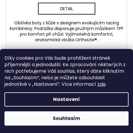
DETAIL
Obšívka boty z kůže s designem evokujícím racing
kombinézy. Podrážka disponuje pružným můstkem TPF
pro komfort při chůzi. Vyjímatelná komfortní,
anatomická vložka OrthoLite®.
Díky cookies pro Vás bude prohlížení stránek
příjemnější a jednodušší. Ke zpracování některých z
NOVINKA
nich potřebujeme Váš souhlas, který dáte kliknutím
na „
Souhlasím
“, nebo je můžete odsouhlasit
jednotlivě v „
Nastavení
“.
Více informací
zde
.
Nastavení
Souhlasím