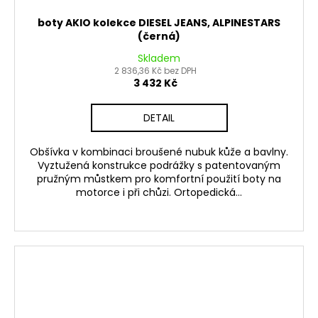
boty AKIO kolekce DIESEL JEANS, ALPINESTARS
(černá)
Skladem
2 836,36 Kč bez DPH
3 432 Kč
DETAIL
Obšívka v kombinaci broušené nubuk kůže a bavlny.
Vyztužená konstrukce podrážky s patentovaným
pružným můstkem pro komfortní použití boty na
motorce i při chůzi. Ortopedická...