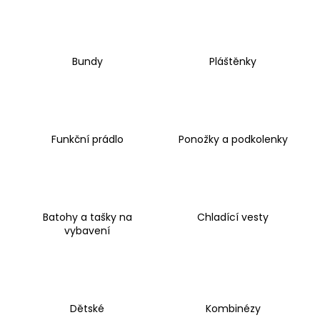
a
j
í
Bundy
Pláštěnky
t
?
Funkční prádlo
Ponožky a podkolenky
HLEDAT
Batohy a tašky na
Chladící vesty
D
vybavení
o
p
o
r
u
Dětské
Kombinézy