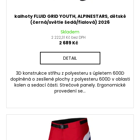
kalhoty FLUID GRID YOUTH, ALPINESTARS, dětské
(černá/světle šedá/fialová) 2026
Skladem
2 222,31 Kč bez DPH
2 689 Kč
DETAIL
3D konstrukce střihu z polyesteru s úpletem 600D
doplněná o zesílené plochy z polyesteru 600D v oblasti
kolen a sedací části. Strečové panely. Ergonomické
provedení se...