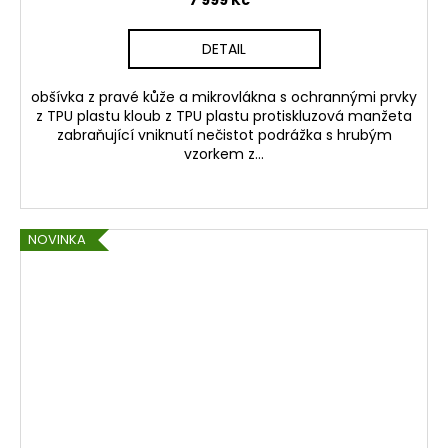
7 999 Kč
DETAIL
obšívka z pravé kůže a mikrovlákna s ochrannými prvky
z TPU plastu kloub z TPU plastu protiskluzová manžeta
zabraňující vniknutí nečistot podrážka s hrubým
vzorkem z...
NOVINKA