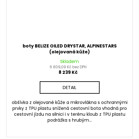
boty BELIZE OILED DRYSTAR, ALPINESTARS
(olejovaná kůže)
Skladem
6 809,09 Kč bez DPH
8 239 Kč
DETAIL
obšívka z olejované kůže a mikrovlákna s ochrannými
prvky z TPU plastu snížená cestovní bota vhodná pro
cestovní jízdu na silnici i v terénu kloub z TPU plastu
podrážka s hrubým...