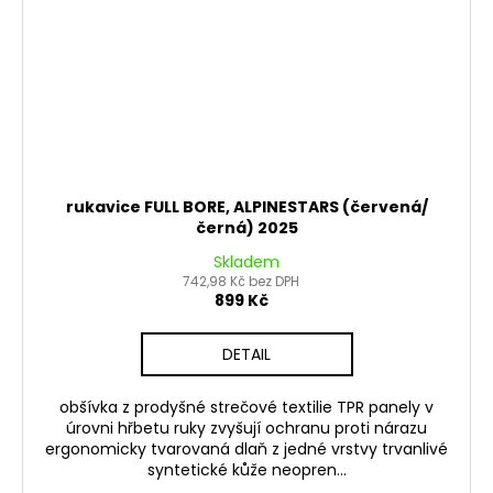
rukavice FULL BORE, ALPINESTARS (červená/
černá) 2025
Skladem
742,98 Kč bez DPH
899 Kč
DETAIL
obšívka z prodyšné strečové textilie TPR panely v
úrovni hřbetu ruky zvyšují ochranu proti nárazu
ergonomicky tvarovaná dlaň z jedné vrstvy trvanlivé
syntetické kůže neopren...