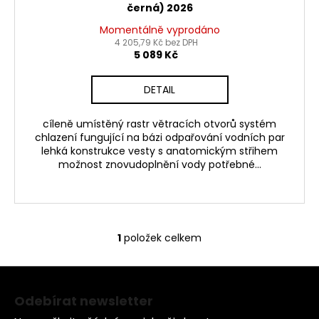
č
černá) 2026
u
Momentálně vyprodáno
j
4 205,79 Kč bez DPH
e
5 089 Kč
m
e
DETAIL
KLÍČ
cíleně umístěný rastr větracích otvorů systém
NA
chlazení fungující na bázi odpařování vodních par
SPOJKU
lehká konstrukce vesty s anatomickým střihem
A
možnost znovudoplnění vody potřebné...
ODSTŘEDIVKU
349
Kč
1
položek celkem
O
v
Z
l
á
á
Odebírat newsletter
d
p