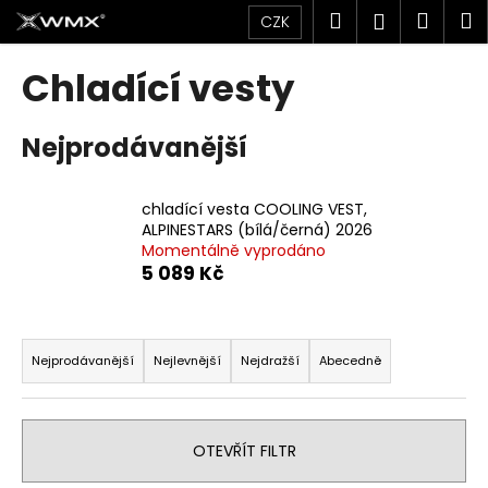
K
Přejít
Hledat
Náku
M
Přihlášen
CZK
na
o
obsah
Zpět
Zpět
košík
š
Chladící vesty
í
C
k
Nejprodávanější
o
p
o
chladící vesta COOLING VEST,
t
ALPINESTARS (bílá/černá) 2026
Momentálně vyprodáno
ř
5 089 Kč
e
b
Ř
u
a
Nejprodávanější
Nejlevnější
Nejdražší
Abecedně
j
z
e
e
t
n
OTEVŘÍT FILTR
e
í
n