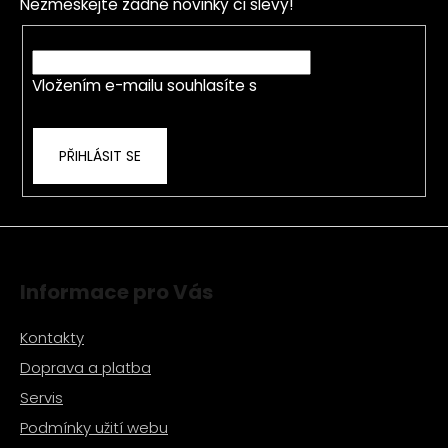
a
Nezmeškejte žádné novinky či slevy!
a
c
t
E-mail
í
í
p
Vložením e-mailu souhlasíte s
podmínkami
r
ochrany osobních údajů
v
k
PŘIHLÁSIT SE
y
v
ý
p
i
s
Informace pro Vás
u
Kontakty
Doprava a platba
Servis
Podmínky užití webu