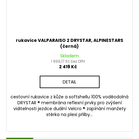
rukavice VALPARAISO 2 DRYSTAR, ALPINESTARS
(černá)
Skladem
1 999,17 Kč bez DPH
2 419 Kč
DETAIL
cestovní rukavice z kůže a softshellu 100% voděodolná
DRYSTAR ® membrána reflexní prvky pro zvýšení
viditelnosti jezdce duální Velcro ® zapínání manžety
stěrka na plexi přilby...