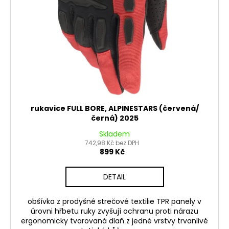
č
d
u
u
j
k
e
t
m
ů
e
PITBIKE
BRZDOVÁ
PÁČKA
rukavice FULL BORE, ALPINESTARS (červená/
WPB
černá) 2025
RACE
Skladem
320
742,98 Kč bez DPH
Kč
899 Kč
DETAIL
obšívka z prodyšné strečové textilie TPR panely v
úrovni hřbetu ruky zvyšují ochranu proti nárazu
ergonomicky tvarovaná dlaň z jedné vrstvy trvanlivé