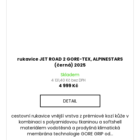
rukavice JET ROAD 2 GORE-TEX, ALPINESTARS
(černá) 2025
Skladem
4 131,40 Kč bez DPH
4 999 Kč
DETAIL
cestovní rukavice vnější vrstva z prémiové kozí kůže v
kombinaci s polyamidovou tkaninou a softshell
materiálem vodotěsná a prodyšná klimatická
membrána technologie GORE GRIP od...