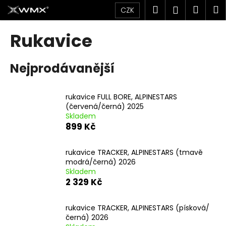
K
Přejít
Hledat
Náku
M
Přihlášen
CZK
na
o
obsah
Zpět
Zpět
košík
š
Rukavice
í
C
k
Nejprodávanější
o
p
o
rukavice FULL BORE, ALPINESTARS
t
(červená/černá) 2025
Skladem
ř
899 Kč
e
b
rukavice TRACKER, ALPINESTARS (tmavě
u
modrá/černá) 2026
j
Skladem
2 329 Kč
e
t
rukavice TRACKER, ALPINESTARS (písková/
e
černá) 2026
n