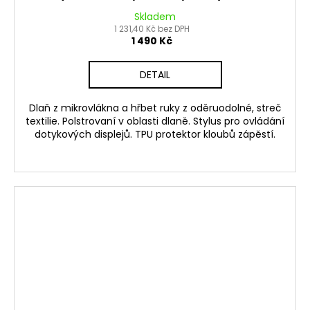
Skladem
1 231,40 Kč bez DPH
1 490 Kč
DETAIL
Dlaň z mikrovlákna a hřbet ruky z oděruodolné, streč
textilie. Polstrovaní v oblasti dlaně. Stylus pro ovládání
dotykových displejů. TPU protektor kloubů zápěstí.