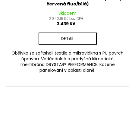
červená fluo/bílá)
Skladem
2 842,15 Kč bez DPH
3 439 Kč
DETAIL
Obšívka ze softshell textile a mikrovlákna s PU povrch
úpravou. Voděodolná a prodyšná klimatická
membrána DRYSTAR® PERFORMANCE. Kožené
panelování v oblasti dlaně.