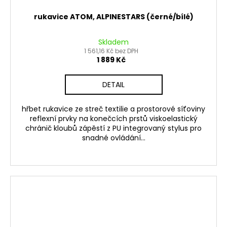
rukavice ATOM, ALPINESTARS (černé/bílé)
Skladem
1 561,16 Kč bez DPH
1 889 Kč
DETAIL
hřbet rukavice ze streč textilie a prostorové síťoviny
reflexní prvky na konečcích prstů viskoelastický
chránič kloubů zápěstí z PU integrovaný stylus pro
snadné ovládání...