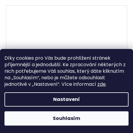
Díky cookies pro Vás bude prohlížení stránek
příjemnější a jednodušší. Ke zpracování některých z
nich potřebujeme Váš souhlas, který dáte kliknutím
na „
Souhlasím
“, nebo je můžete odsouhlasit
jednotlivě v „
Nastavení
“.
Více informací
zde
.
Nastavení
Souhlasím
rukavice MUSTANG V3, ALPINESTARS (hnědá/