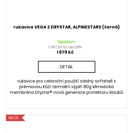
rukavice VEGA 2 DRYSTAR, ALPINESTARS (černá)
Skladem
1 387,60 Kč bez DPH
1 679 Kč
DETAIL
rukavice pro celoroční použití odolný softshell s
prémiovou kůží termální výplň 80g klimatická
membrána Drystar® nová generace protektoru kloubů
AKCE