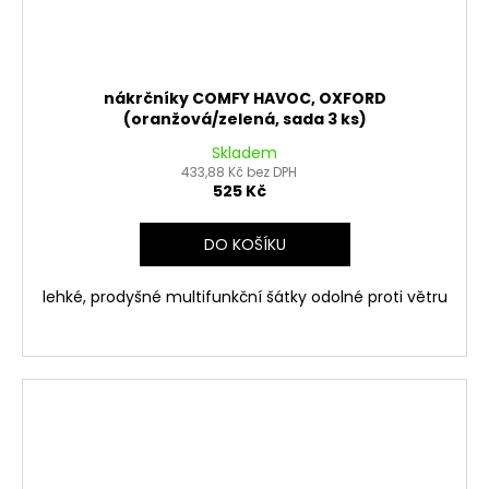
nákrčníky COMFY HAVOC, OXFORD
(oranžová/zelená, sada 3 ks)
Skladem
433,88 Kč bez DPH
525 Kč
DO KOŠÍKU
lehké, prodyšné multifunkční šátky odolné proti větru