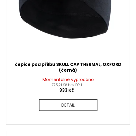
č
d
u
u
j
k
e
t
m
ů
e
PITBIKE
DUŠE
PŘEDNÍ
čepice pod přilbu SKULL CAP THERMAL, OXFORD
14
(černá)
PALCŮ
Momentálně vyprodáno
200
275,21 Kč bez DPH
Kč
333 Kč
DETAIL