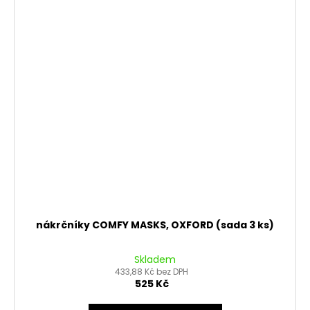
nákrčníky COMFY MASKS, OXFORD (sada 3 ks)
Skladem
433,88 Kč bez DPH
525 Kč