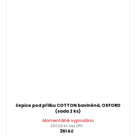
čepice pod přilbu COTTON bavlněná, OXFORD
(sada 2 ks)
Momentálně vyprodáno
290,08 Kč bez DPH
351 Kč