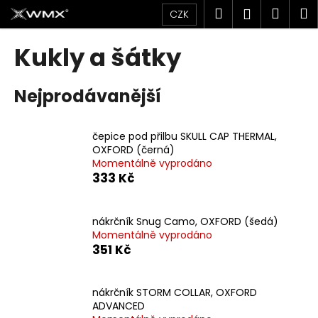
K
Přejít
Hledat
Náku
M
Přihlášen
CZK
na
o
obsah
Zpět
Zpět
košík
š
Kukly a šátky
í
C
k
Nejprodávanější
o
p
o
čepice pod přilbu SKULL CAP THERMAL,
t
OXFORD (černá)
Momentálně vyprodáno
ř
333 Kč
e
b
u
nákrčník Snug Camo, OXFORD (šedá)
Momentálně vyprodáno
j
351 Kč
e
t
nákrčník STORM COLLAR, OXFORD
e
ADVANCED
n