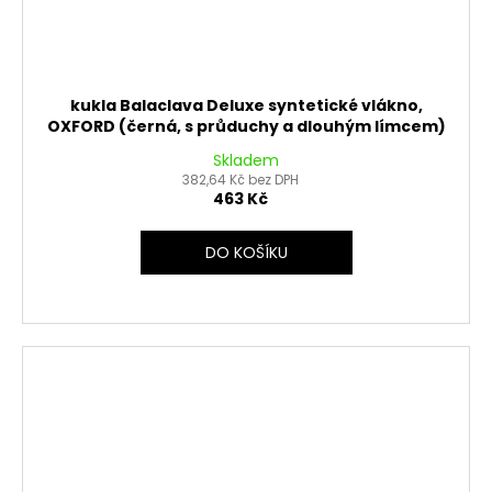
kukla Balaclava Deluxe syntetické vlákno,
OXFORD (černá, s průduchy a dlouhým límcem)
Skladem
382,64 Kč bez DPH
463 Kč
DO KOŠÍKU