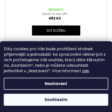
Skladem
381,82 Kč bez DPH
462 Kč
DO KOŠÍKU
lehký, prodyšný multifunkční šátek odolný proti větru
polar fleece podšívka ve spodní části šátku
Díky cookies pro Vás bude prohlížení stránek
příjemnější a jednodušší. Ke zpracování některých z
nich potřebujeme Váš souhlas, který dáte kliknutím
na „
Souhlasím
“, nebo je můžete odsouhlasit
jednotlivě v „
Nastavení
“.
Více informací
zde
.
Nastavení
Souhlasím