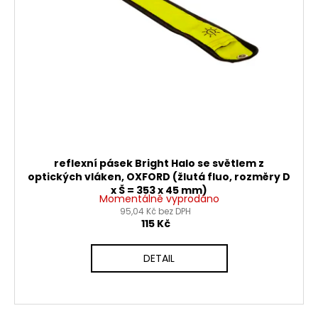
č
d
u
j
u
e
k
m
t
e
ů
PITBIKE
DUŠE
PŘEDNÍ
14
reflexní pásek Bright Halo se světlem z
PALCŮ
optických vláken, OXFORD (žlutá fluo, rozměry D
200
x Š = 353 x 45 mm)
Momentálně vyprodáno
Kč
95,04 Kč bez DPH
115 Kč
DETAIL