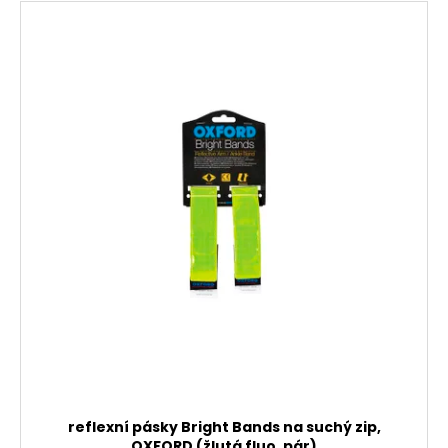
reflexní pásky Bright Bands na suchý zip,
OXFORD (žlutá fluo, pár)