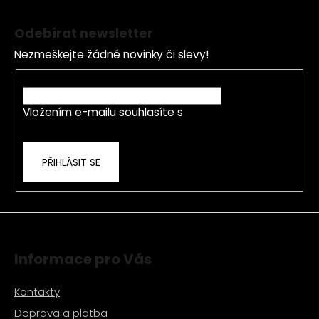
Z
l
á
á
Odebírat newsletter
d
p
a
Nezmeškejte žádné novinky či slevy!
a
c
t
E-mail
í
í
p
Vložením e-mailu souhlasíte s
podmínkami
r
ochrany osobních údajů
v
k
PŘIHLÁSIT SE
y
v
ý
p
i
s
Informace pro Vás
u
Kontakty
Doprava a platba