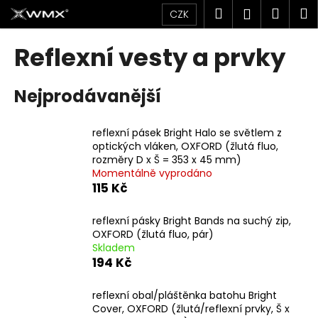
K
Přejít
Hledat
Náku
M
Přihlášen
CZK
na
o
obsah
Zpět
Zpět
košík
š
Reflexní vesty a prvky
í
C
k
Nejprodávanější
o
p
o
reflexní pásek Bright Halo se světlem z
optických vláken, OXFORD (žlutá fluo,
t
rozměry D x Š = 353 x 45 mm)
ř
Momentálně vyprodáno
e
115 Kč
b
u
reflexní pásky Bright Bands na suchý zip,
OXFORD (žlutá fluo, pár)
j
Skladem
e
194 Kč
t
e
reflexní obal/pláštěnka batohu Bright
Cover, OXFORD (žlutá/reflexní prvky, Š x
n