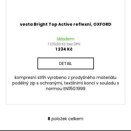
vesta Bright Top Active reflexní, OXFORD
Skladem
1 019,83 Kč bez DPH
1 234 Kč
DETAIL
kompresní střih vyrobeno z prodyšného materiálu
podélný zip s ochranými, textilními konci v souladu s
normou EN1150:1999
8
položek celkem
O
v