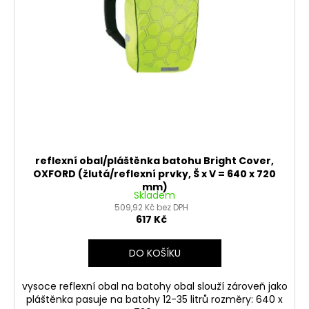
reflexní obal/pláštěnka batohu Bright Cover,
OXFORD (žlutá/reflexní prvky, Š x V = 640 x 720
mm)
Skladem
509,92 Kč bez DPH
617 Kč
DO KOŠÍKU
vysoce reflexní obal na batohy obal slouží zároveň jako
pláštěnka pasuje na batohy 12-35 litrů rozměry: 640 x