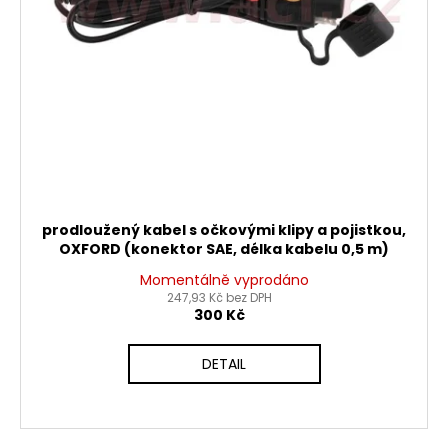
č
d
u
j
u
e
k
m
t
e
ů
PITBIKE
DUŠE
PŘEDNÍ
14
prodloužený kabel s očkovými klipy a pojistkou,
PALCŮ
OXFORD (konektor SAE, délka kabelu 0,5 m)
200
Momentálně vyprodáno
Kč
247,93 Kč bez DPH
300 Kč
DETAIL