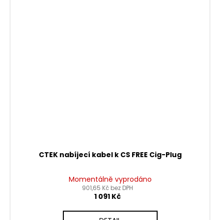
CTEK nabíjecí kabel k CS FREE Cig-Plug
Momentálně vyprodáno
901,65 Kč bez DPH
1 091 Kč