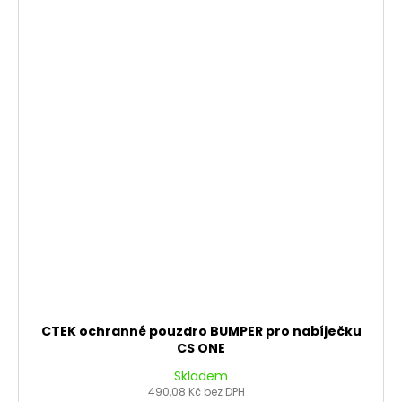
CTEK ochranné pouzdro BUMPER pro nabíječku
CS ONE
Skladem
490,08 Kč bez DPH