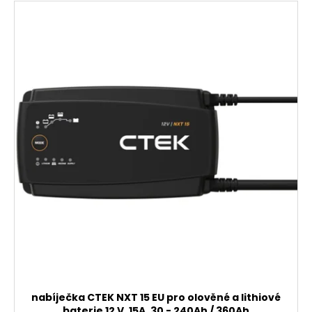
nabíječka CTEK NXT 15 EU pro olověné a lithiové
baterie 12 V, 15A, 30 - 240Ah / 360Ah