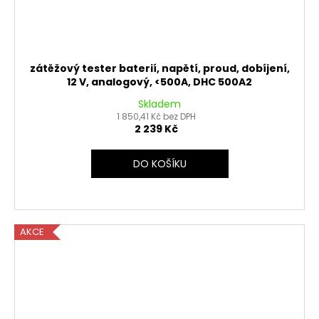
zátěžový tester baterií, napětí, proud, dobíjení,
12 V, analogový, <500A, DHC 500A2
Skladem
1 850,41 Kč bez DPH
2 239 Kč
DO KOŠÍKU
AKCE