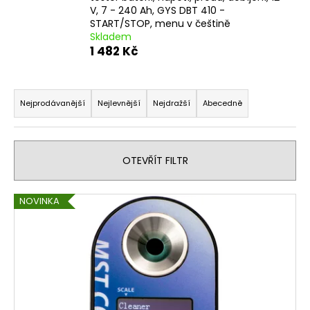
V, 7 - 240 Ah, GYS DBT 410 -
a
START/STOP, menu v češtině
j
Skladem
í
1 482 Kč
t
Ř
?
a
Nejprodávanější
Nejlevnější
Nejdražší
Abecedně
z
e
n
HLEDAT
OTEVŘÍT FILTR
í
p
V
NOVINKA
r
ý
D
o
o
p
d
p
i
u
o
s
r
k
p
u
t
r