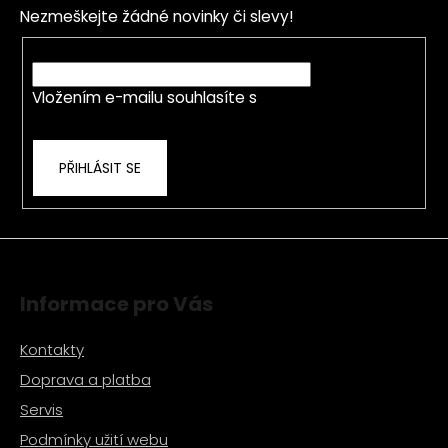
p
a
Nezmeškejte žádné novinky či slevy!
a
c
t
E-mail
í
í
p
Vložením e-mailu souhlasíte s
podmínkami
r
ochrany osobních údajů
v
k
PŘIHLÁSIT SE
y
v
ý
p
i
s
Informace pro Vás
u
Kontakty
Doprava a platba
Servis
Podmínky užití webu