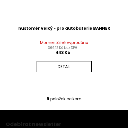
hustoměr velký - pro autobaterie BANNER
Momentálně vyprodáno
366,12 Kč bez DPH
443 Kč
DETAIL
9
položek celkem
O
v
Z
l
á
á
Odebírat newsletter
d