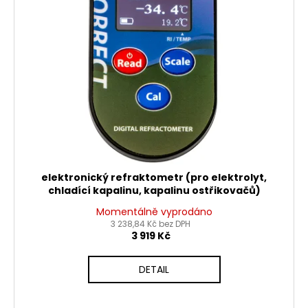
č
ů
o
u
j
d
e
u
m
k
e
t
ů
LOŽISKO
KOLA
6202
2RS
STOMP,
DEMONX
elektronický refraktometr (pro elektrolyt,
,WPB
chladící kapalinu, kapalinu ostřikovačů)
70
Momentálně vyprodáno
Kč
3 238,84 Kč bez DPH
3 919 Kč
DETAIL