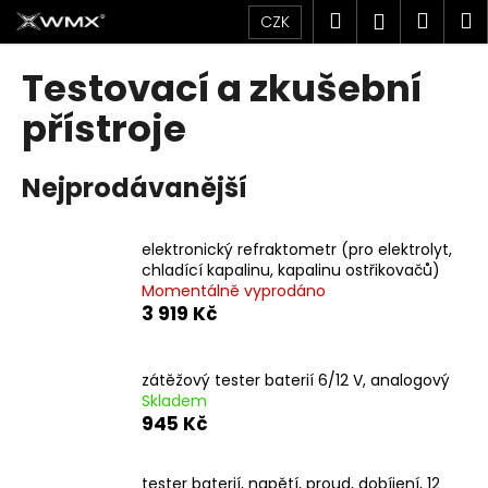
K
Přejít
Hledat
Náku
M
Přihlášen
CZK
na
o
obsah
Zpět
Zpět
košík
š
Testovací a zkušební
í
C
přístroje
k
o
p
Nejprodávanější
o
t
elektronický refraktometr (pro elektrolyt,
ř
chladící kapalinu, kapalinu ostřikovačů)
e
Momentálně vyprodáno
b
3 919 Kč
u
j
zátěžový tester baterií 6/12 V, analogový
e
Skladem
945 Kč
t
e
n
tester baterií, napětí, proud, dobíjení, 12