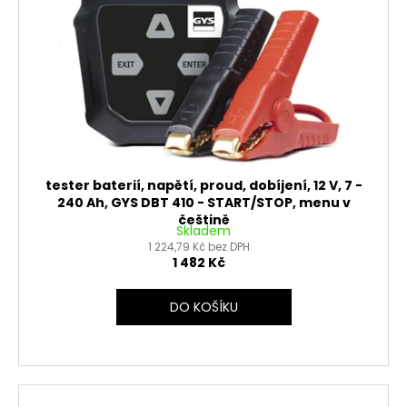
tester baterií, napětí, proud, dobíjení, 12 V, 7 -
240 Ah, GYS DBT 410 - START/STOP, menu v
češtině
Skladem
1 224,79 Kč bez DPH
1 482 Kč
DO KOŠÍKU