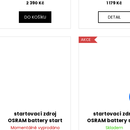
2 390 Kč
1 179 Kč
DO KOŠÍKU
DETAIL
AKCE
startovací zdroj
startovací zd
OSRAM battery start
OSRAM battery 
400
300
Momentálně vyprodáno
Skladem