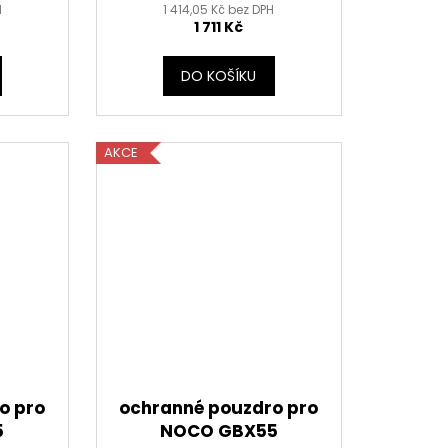
H
1 414,05 Kč bez DPH
1 711 Kč
DO KOŠÍKU
AKCE
o pro
ochranné pouzdro pro
5
NOCO GBX55