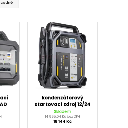
 BRZDOVÉHO TŘMENU
ecedně
vací
kondenzátorový
MAD
startovací zdroj 12/24
24V
V, GYS STARTRONIC
Skladem
H
14 995,04 Kč bez DPH
SUPERCAP
18 144 Kč