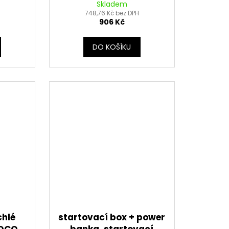
Skladem
748,76 Kč bez DPH
906 Kč
DO KOŠÍKU
chlé
startovací box + power