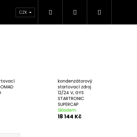
Hledat
Přihlášení
Nákupní
e & Maziva
Příslušenství
Dárkové Poukaz
CZK
košík
artovací
kondenzátorový
 NOMAD
startovací zdroj
O
12/24 V, GYS
STARTRONIC
SUPERCAP
č
Skladem
18 144 Kč
Následující