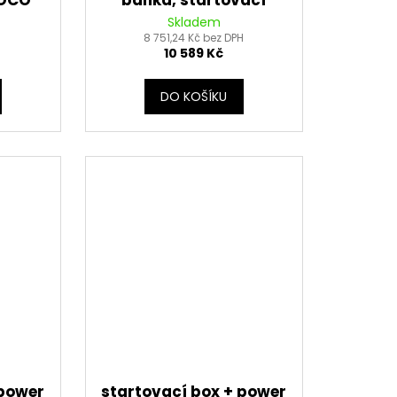
NOCO
banka, startovací
e 12 V
proud 4250A NOCO
Skladem
BOOST GBX155 (USA)
8 751,24 Kč bez DPH
10 589 Kč
DO KOŠÍKU
 power
startovací box + power