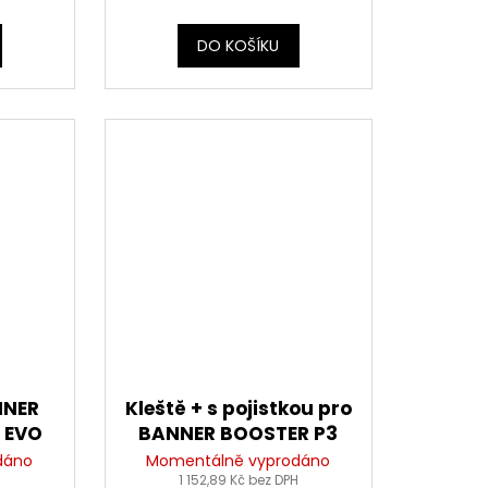
DO KOŠÍKU
NNER
Kleště + s pojistkou pro
 EVO
BANNER BOOSTER P3
PRO EVO MAX
dáno
Momentálně vyprodáno
1 152,89 Kč bez DPH