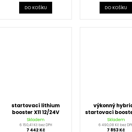
DO KOŠÍKU
DO KOŠÍKU
startovací lithium
výkonný hybri
booster X11 12/24V
startovací boost
LEMANIA ENERGY
12V LEMANIA EN
Skladem
Skladem
6 150,41 Kč bez DPH
6 490,08 Kč bez DP
7 442 Kč
7 853 Kč