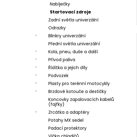
Nabíječky
Startovací zdroje
Zadní světla univerzální
Odrazky
Blinkry univerzální
Přední světla univerzální
Kola, pneu, duše a další
Přívod paliva
Řídítka a jejich díly
Podvozek
Plasty pro terénní motocykly
Brzdové kotouče a destičky
Koncovky zapalovacích kabelů
(fajfky)
Zrcátka a adaptéry
Potahy MX sedel
Padací protektory
Víčka chladičů