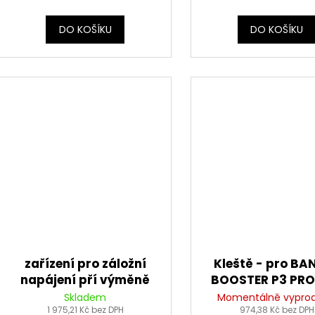
DO KOŠÍKU
DO KOŠÍKU
zařízení pro záložní
Kleště - pro BA
napájení pří výměně
BOOSTER P3 PRO
autobaterie LEMANIA
MAX
Skladem
Momentálně vypro
ENERGY MSV-B OBD
1 975,21 Kč bez DPH
974,38 Kč bez DPH