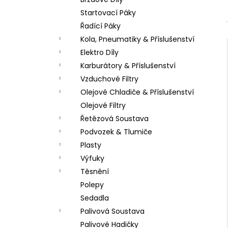
PITBIKE SPOJKOVÉ LANKO 94CM, VÝSUV
l
6CM STOMP, DEMONX ,WPB
Startovací Páky
180 Kč
Řadící Páky
Kola, Pneumatiky & Příslušenství
Elektro Díly
Karburátory & Příslušenství
Vzduchové Filtry
Olejové Chladiče & Příslušenství
Olejové Filtry
Řetězová Soustava
Podvozek & Tlumiče
Plasty
Výfuky
Těsnění
Polepy
Sedadla
Palivová Soustava
Palivové Hadičky