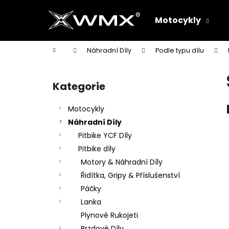
K
Přejít
na
o
Motocykly
obsah
Zpět
Zpět
š
do
do
í
Domů
Náhradní Díly
Podle typu dílu
k
obchodu
obchodu
P
o
Kategorie
Přeskočit
s
kategorie
t
Motocykly
r
Náhradní Díly
a
Pitbike YCF Díly
n
Pitbike díly
n
Motory & Náhradní Díly
í
Řidítka, Gripy & Příslušenství
p
Páčky
a
Lanka
n
Plynové Rukojeti
e
Brzdové Díly