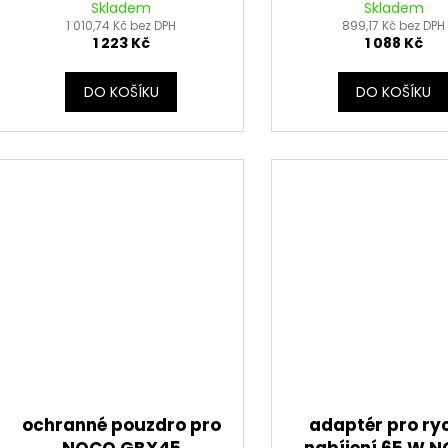
Skladem
Skladem
1 010,74 Kč bez DPH
899,17 Kč bez DPH
1 223 Kč
1 088 Kč
DO KOŠÍKU
DO KOŠÍKU
ochranné pouzdro pro
adaptér pro ry