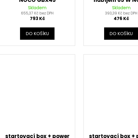
NOCO GBX45
nabíjení 65 W 
GBX ze zapalovač
Skladem
Skladem
655,37 Kč bez DPH
393,39 Kč bez DPH
793 Kč
476 Kč
DO KOŠÍKU
DO KOŠÍKU
startovací box + power
startovací box +