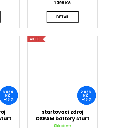
1 395 Kč
DETAIL
AKCE
3 084
2 033
KČ
KČ
–15 %
–15 %
roj
startovací zdroj
start
OSRAM battery start
200
Skladem