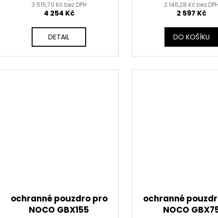
3 515,70 Kč bez DPH
2 146,28 Kč bez DP
4 254 Kč
2 597 Kč
DETAIL
DO KOŠÍKU
ochranné pouzdro pro
ochranné pouzdr
NOCO GBX155
NOCO GBX7