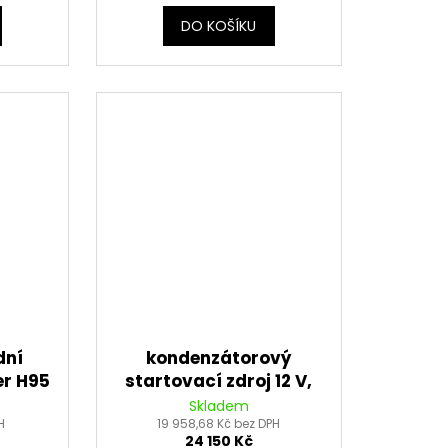
DO KOŠÍKU
dní
kondenzátorový
er H95
startovací zdroj 12 V,
ERGY
GYS GYSCAP 12 V
Skladem
H
19 958,68 Kč bez DPH
24 150 Kč