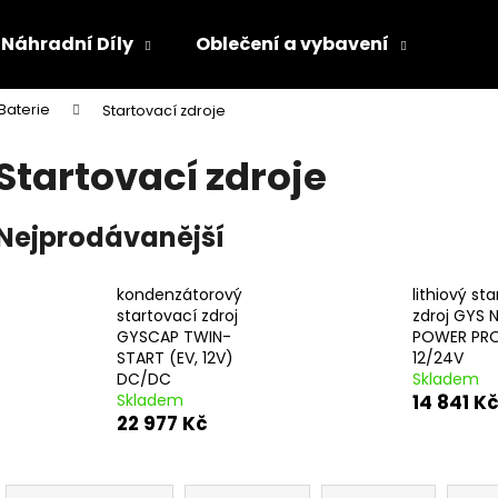
Náhradní Díly
Oblečení a vybavení
Olej
Baterie
Startovací zdroje
Co potřebujete najít?
Startovací zdroje
HLEDAT
Nejprodávanější
kondenzátorový
lithiový st
Doporučujeme
startovací zdroj
zdroj GYS
GYSCAP TWIN-
POWER PR
START (EV, 12V)
12/24V
DC/DC
Skladem
Skladem
14 841 K
22 977 Kč
Ř