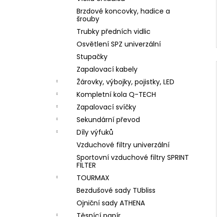
Brzdové koncovky, hadice a
šrouby
Trubky předních vidlic
Osvětlení SPZ univerzální
Stupačky
Zapalovací kabely
Žárovky, výbojky, pojistky, LED
Kompletní kola Q-TECH
Zapalovací svíčky
Sekundární převod
Díly výfuků
Vzduchové filtry univerzální
Sportovní vzduchové filtry SPRINT
FILTER
TOURMAX
Bezdušové sady TUbliss
Ojniční sady ATHENA
Těsnící papír